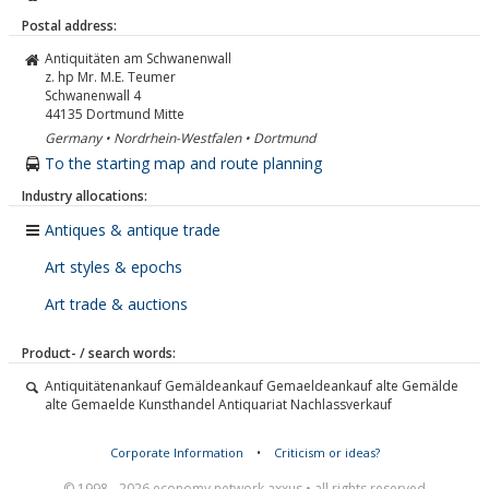
Postal address:
Antiquitäten am Schwanenwall
z. hp Mr. M.E. Teumer
Schwanenwall 4
44135
Dortmund Mitte
Germany • Nordrhein-Westfalen • Dortmund
To the starting map and route planning
Industry allocations:
Antiques & antique trade
Art styles & epochs
Art trade & auctions
Product- / search words:
Antiquitätenankauf Gemäldeankauf Gemaeldeankauf alte Gemälde
alte Gemaelde Kunsthandel Antiquariat Nachlassverkauf
Corporate Information
•
Criticism or ideas?
© 1998 - 2026 economy network axxus • all rights reserved