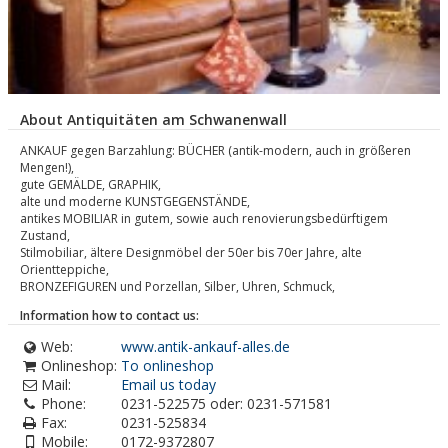
About Antiquitäten am Schwanenwall
ANKAUF gegen Barzahlung: BÜCHER (antik-modern, auch in größeren
Mengen!),
gute GEMÄLDE, GRAPHIK,
alte und moderne KUNSTGEGENSTÄNDE,
antikes MOBILIAR in gutem, sowie auch renovierungsbedürftigem
Zustand,
Stilmobiliar, ältere Designmöbel der 50er bis 70er Jahre, alte
Orientteppiche,
BRONZEFIGUREN und Porzellan, Silber, Uhren, Schmuck,
Information how to contact us:
Web:
www.antik-ankauf-alles.de
Onlineshop:
To onlineshop
Mail:
Email us today
Phone:
0231-522575 oder: 0231-571581
Fax:
0231-525834
Mobile:
0172-9372807