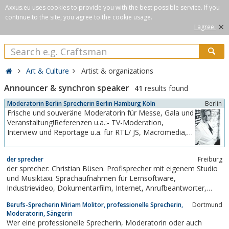
Axxus.eu uses cookies to provide you with the best possible service. If you
continue to the site, you agree to the cookie usage.
×
I agree.
Art & Culture
Artist & organizations
Announcer & synchron speaker
41
results found
Moderatorin Berlin Sprecherin Berlin Hamburg Köln
Berlin
Frische und souveräne Moderatorin für Messe, Gala und
Veranstaltung!Referenzen u.a.:- TV-Moderation,
Interview und Reportage u.a. für RTL/ JS, Macromedia,
Mönchengladbach TV, Media Press TV- Moderation
Deutscher Rock- und Pop Preis-
der sprecher
Freiburg
Kommunikationstrainerin für Manager/ Avventure-
der sprecher: Christian Büsen. Profisprecher mit eigenem Studio
Moderation Bühne der Comedy...
und Musiktaxi. Sprachaufnahmen für Lernsoftware,
Industrievideo, Dokumentarfilm, Internet, Anrufbeantworter,
Hörbuch. Referenzen: ARTE, SWR, DLF, Boehringer, OBI, SAP...
Berufs-Sprecherin Miriam Molitor, professionelle Sprecherin,
Dortmund
Hörbeispiele online.
Moderatorin, Sängerin
Wer eine professionelle Sprecherin, Moderatorin oder auch