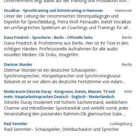
Unternehmens liegt dabei auf der Planung und Produktion von
Audioinhalten für Multimediasysteme und speziell für
Vocalitas - Sprechtraining und Stimmtraining in Hannover
Hannover
Telefonsysteme.
Unter der Leitung der renommierten Stimmpädagogin und
Expertin für Sprechbildung, Petra Wolf-Perraudin, bietet Vocalitas
ein umfangreiches Spektrum an Coachings und Trainings für alle
Ausübenden stimm- und sprechintensiver Berufe, die ihre
Dana Friedrich - Sprecherin - Berlin - Offizielle Seite
Berlin
Stimme und Präsentationsfähigkeiten professionell einsetzen
Dana Friedrich & Profistimme aus Berlin. Hier ist Ihr Text in den
und verbessern möchten. Der...
richtigen Händen. Professionelle Aufnahmen für alle audio
visuellen Medien: Ob Doku, Imagefilm
Dietmar Wunder
Berlin
Dietmar Wunder ist ein deutscher Schauspieler,
Synchronsprecher, Hörspielsprecher und Synchronregisseur.
Bekannt ist er vor allem als deutsche Feststimme von Adam
Sandler, Cuba Gooding Jr. und seit Casino Royale von Daniel
Moderatorin Désirée Duray - Kongresse, Events, Messen, TV und
Köln
Craig.
mehr. Hauptarbeitssprachen Deutsch - Englisch - Niederländisch
Désirée Duray moderiert mit hohem Sachverstand, weiblichem
Charme und mitreißender Spontaneität und verleiht somit jeder
Veranstaltung den passenden Rahmen.Ob glamouröse Gala-
Abende, handfeste Podiumsdiskussionen, komplexe
Raúl Semmler
Ludiwgsburg
Messemoderationen, unterhaltsame Talkrunden – Désirée Duray
Raúl Semmler - Schauspieler, Drehbuchautor und Sprecher
trifft stets den richtigen Ton und...