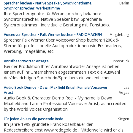
Sprecher buchen - Native Speaker, Synchronstimme,
Berlin
Synchronsprecher, Werbestimme
Ihre Sprecheragentur für Werbesprecher, bekannte
Synchronsprecher, Native Speaker bzw. Sprecher &
Synchronstimmen, individuelle Beratung mit Tonstudio.
Voiceover Sprecher • Falk Werner buchen • RADIOMACHEN
Magdeburg
Sprecher Falk Werner über Voiceover Shop buchen: 1200x 5-
Sterne für professionelle Audioproduktionen wie Erklärvideos,
Werbung, Imagefilme, etc.
Anrufbeantworter Ansage
Innsbruck
Bei der Produktion Ihrer Anrufbeantworter Ansage ist neben
einem auf Ihr Unternehmen abgestimmten Text die Auswahl
der/des richtigen Sprecherin/Sprechers ein wesentlicher
Eckpfeiler für den Erfolg Ihres Unternehmensauftrittes.
Audio Book Demos - Dawn Maxfield British Female Voiceover
Las
Artist
Vegas
Audio Book & Character Demo Reel - My name is Dawn
Maxfield and I am a Professional Voiceover Artist, as accredited
by the World Voices Organisation.
Für jeden Anlass die passende Rede
Siegen
Im Jahre 1998 gründete Frank Rosenbauer den
Redeschreiberdienst www.redegold.de . Mittlerweile wird er als