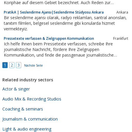
Koriphäe auf diesem Gebiet bezeichnet. Auch Reden zur
Hochzeit kann man vertrauensvoll in die Hände dieses
PratikA | Seslendirme Ajansı|Seslendirme Stüdyosu Ankara
Ankara
Unternehmens legen. Hochzeitsreden Beispiele sind auf
Bir seslendirme ajansı olarak, radyo reklamları, santral anonsları,
www.gute-reden.org nachzulesen. Um sich von der Qualität des...
tanıtım filmleri, belgesel seslendirme gibi konularda hizmet
vermekteyiz.
Pressetexte verfassen & Zielgruppen Kommunikation
Frankfurt
Ich helfe Ihnen beim Pressetexte verfassen, schreibe Ihre
journalistische Nachricht, fördere Ihre Zielgruppen
Kommunikation, und finde die passgenaue journalistische
Sprache für Ihr Unternehmen
1
2
3
Nächste Seite
Related industry sectors
Actor & singer
Audio Mix & Recording Studios
Coaching & seminars
Journalism & communication
Light & audio engineering