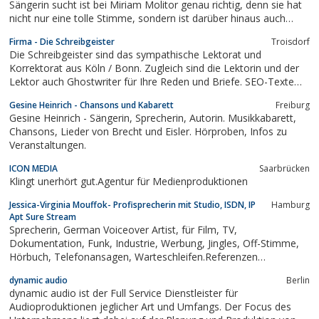
Sängerin sucht ist bei Miriam Molitor genau richtig, denn sie hat
nicht nur eine tolle Stimme, sondern ist darüber hinaus auch
noch als Model tätig. Zu ihren Leistungen gehören neben dem
Firma - Die Schreibgeister
Troisdorf
einsprechen von Radiowerbespots auch diverse Vertonungen
Die Schreibgeister sind das sympathische Lektorat und
von Imagefilmen oder anderen...
Korrektorat aus Köln / Bonn. Zugleich sind die Lektorin und der
Lektor auch Ghostwriter für Ihre Reden und Briefe. SEO-Texte
können Sie ebenfalls in Auftrag geben.
Gesine Heinrich - Chansons und Kabarett
Freiburg
Gesine Heinrich - Sängerin, Sprecherin, Autorin. Musikkabarett,
Chansons, Lieder von Brecht und Eisler. Hörproben, Infos zu
Veranstaltungen.
ICON MEDIA
Saarbrücken
Klingt unerhört gut.Agentur für Medienproduktionen
Jessica-Virginia Mouffok- Profisprecherin mit Studio, ISDN, IP
Hamburg
Apt Sure Stream
Sprecherin, German Voiceover Artist, für Film, TV,
Dokumentation, Funk, Industrie, Werbung, Jingles, Off-Stimme,
Hörbuch, Telefonansagen, Warteschleifen.Referenzen
(Auswahl):Dokumentationen: ARD, ZDF, NDR, 3sat, Arte,
dynamic audio
Berlin
WDR;Hörbücher versch. Genres Hörspiel,Opel, Hitachi,
dynamic audio ist der Full Service Dienstleister für
Daimler,Lieken Urkorn,...
Audioproduktionen jeglicher Art und Umfangs. Der Focus des