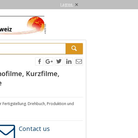
×
I agree.
nofilme, Kurzfilme,
e
r Fertigstellung. Drehbuch, Produktion und
Contact us