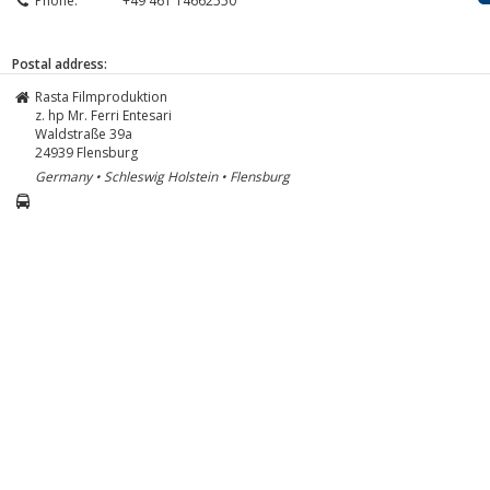
Phone:
+49 461 14662550
Postal address:
Rasta Filmproduktion
z. hp Mr. Ferri Entesari
Waldstraße 39a
24939
Flensburg
Germany • Schleswig Holstein • Flensburg