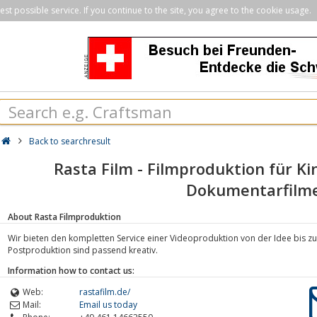
st possible service. If you continue to the site, you agree to the cookie usage.
Back to searchresult
Rasta Film - Filmproduktion für Ki
Dokumentarfilm
About Rasta Filmproduktion
Wir bieten den kompletten Service einer Videoproduktion von der Idee bis zu
Postproduktion sind passend kreativ.
Information how to contact us:
Web:
rastafilm.de/
Mail:
Email us today