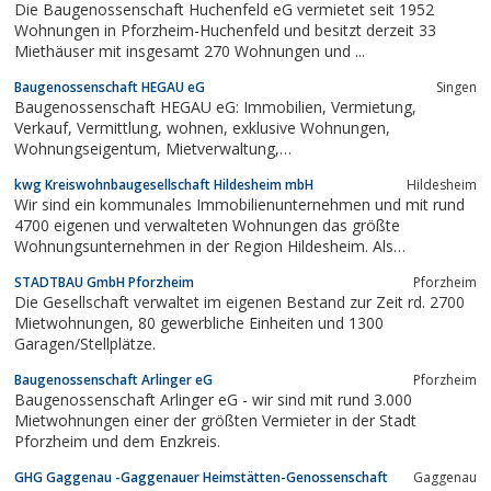
Die Baugenossenschaft Huchenfeld eG vermietet seit 1952
Wohnungen in Pforzheim-Huchenfeld und besitzt derzeit 33
Miethäuser mit insgesamt 270 Wohnungen und ...
Baugenossenschaft HEGAU eG
Singen
Baugenossenschaft HEGAU eG: Immobilien, Vermietung,
Verkauf, Vermittlung, wohnen, exklusive Wohnungen,
Wohnungseigentum, Mietverwaltung,
Wohnungseigentumsverwaltung, Finanzierungsberatung,
kwg Kreiswohnbaugesellschaft Hildesheim mbH
Hildesheim
Bauträger, Projektentwicklung, Energie-Contracting, Contracting,
Wir sind ein kommunales Immobilienunternehmen und mit rund
Gästewohnung, Gästewohnungsservice, Vermögensbildung,...
4700 eigenen und verwalteten Wohnungen das größte
Wohnungsunternehmen in der Region Hildesheim. Als
kompetenter Dienstleister rund um die Immobilie ist vor Allem
STADTBAU GmbH Pforzheim
Pforzheim
unsere Aufgabe den Menschen ein attraktives, sicheres,
Die Gesellschaft verwaltet im eigenen Bestand zur Zeit rd. 2700
bezahlbares und energieeffizientes Zuhause zu bieten....
Mietwohnungen, 80 gewerbliche Einheiten und 1300
Garagen/Stellplätze.
Baugenossenschaft Arlinger eG
Pforzheim
Baugenossenschaft Arlinger eG - wir sind mit rund 3.000
Mietwohnungen einer der größten Vermieter in der Stadt
Pforzheim und dem Enzkreis.
GHG Gaggenau -Gaggenauer Heimstätten-Genossenschaft
Gaggenau