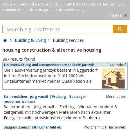
Axxus.eu uses cookies to provide you with the best possible service. If you
continue to the site, you agree to the cookie usage.
×
I agree.
Building & Living
Building services
housing construction & alternative housing
867
results found
Hausverwaltung und Hausmeisterservice Steffi Jarczyk
Eggersdorf
Die Hausverwaltung Jarczyk besteht in Eggersdorf
in ihrer Rechtsformseit dem 01.01.2002 als
EinzelunternehmenMit meiner Qualifikation als
Diplom-Betriebswirtin bringe ich
guteVoraussetzungen für diese Tätigkeit mit.Meine
8a immobilien - jörg vonalt | Freiburg - Bauträger -
Merzhausen
vorrausgegangene Tätigkeit als Mitarbeiterin bei
modernes wohnen
einerProjektentwicklungs- und...
8a immobilien - Jörg Vonalt | Freiburg - Wir bauen modern &
zeitgemäß mit hochwertigen Materialien nach aktuellster
Energietechnik - provisionsfrei direkt vom Bauherrn.
Baugenossenschaft Huchenfeld eG
Pforzheim OT Huchenfeld