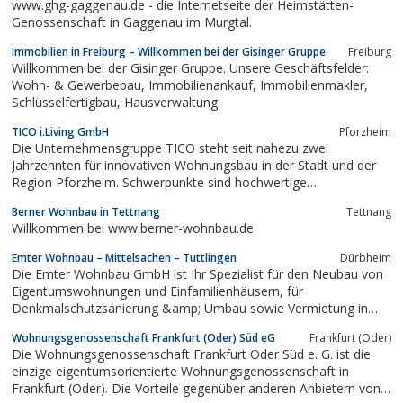
www.ghg-gaggenau.de - die Internetseite der Heimstätten-
Genossenschaft in Gaggenau im Murgtal.
Immobilien in Freiburg – Willkommen bei der Gisinger Gruppe
Freiburg
Willkommen bei der Gisinger Gruppe. Unsere Geschäftsfelder:
Wohn- & Gewerbebau, Immobilienankauf, Immobilienmakler,
Schlüsselfertigbau, Hausverwaltung.
TICO i.Living GmbH
Pforzheim
Die Unternehmensgruppe TICO steht seit nahezu zwei
Jahrzehnten für innovativen Wohnungsbau in der Stadt und der
Region Pforzheim. Schwerpunkte sind hochwertige
schlüsselfertige Wohnangebote für das Wohnen im Alter und
Berner Wohnbau in Tettnang
Tettnang
Urbanes Wohnen.
Willkommen bei www.berner-wohnbau.de
Emter Wohnbau – Mittelsachen – Tuttlingen
Dürbheim
Die Emter Wohnbau GmbH ist Ihr Spezialist für den Neubau von
Eigentumswohnungen und Einfamilienhäusern, für
Denkmalschutzsanierung &amp; Umbau sowie Vermietung in
den Landkreisen Mittelsachsen und Tuttlingen.
Wohnungsgenossenschaft Frankfurt (Oder) Süd eG
Frankfurt (Oder)
Die Wohnungsgenossenschaft Frankfurt Oder Süd e. G. ist die
einzige eigentumsorientierte Wohnungsgenossenschaft in
Frankfurt (Oder). Die Vorteile gegenüber anderen Anbietern von