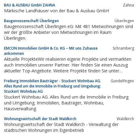
Wohnraum sind u.a. Wohnen in einer sicheren Gemeinschaft,
BAU & AUSBAU GmbH ZAHNA
Zahna
günstige Wohnungsmieten, sanierter Wohnungsbestand, ein
Märkische Landhäuser von der Bau & Ausbau GmbH
grünes Wohnumfeld, innovative...
Baugenossenschaft Überlingen
Überlingen
Baugenossenschaft Überlingen eG: Mit 481 Mietwohnungen sind
wir der größte Anbieter von Mietwohnungen im Raum
Überlingen.
EMCON Immobilien GmbH & Co. KG – Mit uns Zuhause
Schramberg
ankommen
Aktuelle ProjekteWir realisieren eigene Projekte und vermarkten
auch Immobilien unserer Partner. Hier finden Sie einen Auszug
aktueller Top-Angebote. Weitere Projekte finden Sie unter
unserem Objektfinder >>
Freiburg Immobilien Bauträger - Stuckert Wohnbau AG.
Gundelfingen
Alles Rund um die Immobilie in Freiburg und Umgebung:
Stuckert Wohnbau AG
Stuckert Wohnbau AG. Alles Rund um die Immobilie in Freiburg
und Umgebung. Immobilien, Bauträger, Wohnbau,
Hausverwaltung
Wohnungswirtschaft der Stadt Waldkirch
Waldkirch
Wohnungswirtschaft der Stadt Waldkirch - Verwaltung der
städtischen Wohnungen im Eigenbetrieb