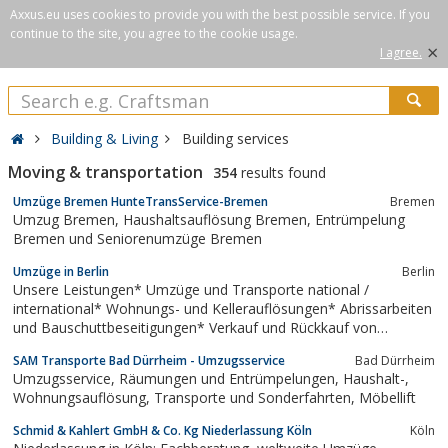
Axxus.eu uses cookies to provide you with the best possible service. If you
continue to the site, you agree to the cookie usage.
×
I agree.
Building & Living
Building services
Moving & transportation
354
results found
Umzüge Bremen HunteTransService-Bremen
Bremen
Umzug Bremen, Haushaltsauflösung Bremen, Entrümpelung
Bremen und Seniorenumzüge Bremen
Umzüge in Berlin
Berlin
Unsere Leistungen* Umzüge und Transporte national /
international* Wohnungs- und Kellerauflösungen* Abrissarbeiten
und Bauschuttbeseitigungen* Verkauf und Rückkauf von
Umzugsmaterialien* auf Wunsch Vereinbarung verbindlicher
SAM Transporte Bad Dürrheim - Umzugsservice
Bad Dürrheim
Festpreise vor Ort* Unsere LKW's sind von neuestem Standard....
Umzugsservice, Räumungen und Entrümpelungen, Haushalt-,
Wohnungsauflösung, Transporte und Sonderfahrten, Möbellift
Schmid & Kahlert GmbH & Co. Kg Niederlassung Köln
Köln