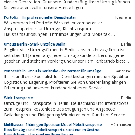
vierten Generation für unsere Kunden tätig. Ihren Umzug können
Sie vertrauensvoll in unsere Hände legen.
Portofix - Ihr professioneller Dienstleister
Hildesheim
Willkommen bei Portofix! Wir sind Ihr kompetenter
Ansprechpartner für Umzüge, Kleintransporte,
Haushaltsauflösungen, Entrümpelungen und Möbeltaxi.
Profitieren Sie von der Qualität unserer Arbeit und reduzieren Sie
Umzug Berlin - Stark Umzüge Berlin
Berlin
sich Ihren Stress! Schreiben oder rufen Sie uns gerne
Es gibst viele Umzugsfirmen in Berlin. Unsere Umzugsfirma ist
unverbindlich an.
seit über 13 Jahren tätig. Jeder Umzugskunde ist bei uns gerne
gesehen und steht im Vordergrund.Unser Familienbetrieb bieten
Ihnen alle Leistungen rund um den guten und günstigen Umzug
von Steffelin GmbH in Karlsruhe - Ihr Partner für Umzüge
Karlsruhe
an.Das Umzugsunternehmen Stark Umzüge beschäftigt fleißige
Ihr freundlicher Spezialist für Dienstleistungen rund um Spedition,
und freundliche...
Logistik und Lagerung. Profitieren Sie von unserer langjährigen
Erfahrung und unserem kundenorientierten Service.
Wink Transporte
Berlin
Umzüge und Transporte in Berlin, Deutschland und International,
zum Festpreis, kostenlose Besichtigungen und Angebote.
Beiladungen und Einlagerung.Wir bieten vom Rund-um-Service
bis hin zur reinen Transportleistung.
Mühlhausen Thüringen Spedition Möbel Möbeltransporte
Mühlhausen
Hess Umzüge und Möbeltransporte nicht nur im Unstrut
Hainich Kreis, alles rund um Ihren Umzug, ..