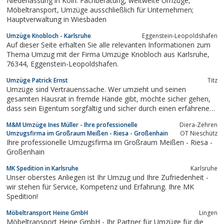
Niederlassung in Köln: Fachberatung, weltweite Umzüge,
Möbeltransport, Umzüge ausschließlich für Unternehmen;
Hauptverwaltung in Wiesbaden
Umzüge Knobloch - Karlsruhe
Eggenstein-Leopoldshafen
Auf dieser Seite erhalten Sie alle relevanten Informationen zum
Thema Umzug mit der Firma Umzüge Knobloch aus Karlsruhe,
76344, Eggenstein-Leopoldshafen.
Umzüge Patrick Ernst
Titz
Umzüge sind Vertrauenssache. Wer umzieht und seinen
gesamten Hausrat in fremde Hände gibt, möchte sicher gehen,
dass sein Eigentum sorgfältig und sicher durch einen erfahrenen
Möbelspediteur transportiert wird. Und genau hierfür steht unser
M&M Umzüge Ines Müller - Ihre professionelle
Diera-Zehren
Familienbetrieb. Wir sehen uns unserem guten Namen und
Umzugsfirma im Großraum Meißen - Riesa - Großenhain
OT Nieschütz
unserer Tradition gegenüber...
Ihre professionelle Umzugsfirma im Großraum Meißen - Riesa -
Großenhain
MK Spedition in Karlsruhe
Karlsruhe
Unser oberstes Anliegen ist Ihr Umzug und Ihre Zufriedenheit -
wir stehen für Service, Kompetenz und Erfahrung. Ihre MK
Spedition!
Möbeltransport Heine GmbH
Lingen
Möbeltransport Heine GmbH - Ihr Partner für Umzüge für die