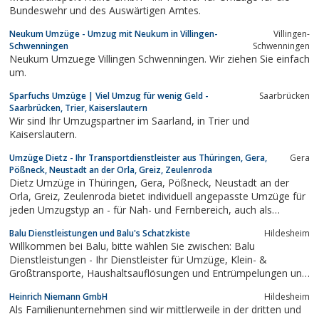
Bundeswehr und des Auswärtigen Amtes.
Neukum Umzüge - Umzug mit Neukum in Villingen-
Villingen-
Schwenningen
Schwenningen
Neukum Umzuege Villingen Schwenningen. Wir ziehen Sie einfach
um.
Sparfuchs Umzüge | Viel Umzug für wenig Geld -
Saarbrücken
Saarbrücken, Trier, Kaiserslautern
Wir sind Ihr Umzugspartner im Saarland, in Trier und
Kaiserslautern.
Umzüge Dietz - Ihr Transportdienstleister aus Thüringen, Gera,
Gera
Pößneck, Neustadt an der Orla, Greiz, Zeulenroda
Dietz Umzüge in Thüringen, Gera, Pößneck, Neustadt an der
Orla, Greiz, Zeulenroda bietet individuell angepasste Umzüge für
jeden Umzugstyp an - für Nah- und Fernbereich, auch als
Komplettservice mit Packleistungen und Montagen.
Balu Dienstleistungen und Balu's Schatzkiste
Hildesheim
Willkommen bei Balu, bitte wählen Sie zwischen: Balu
Dienstleistungen - Ihr Dienstleister für Umzüge, Klein- &
Großtransporte, Haushaltsauflösungen und Entrümpelungen und
Balu's Schatzkiste - unser neues Antiquitätengeschäft, aus.
Heinrich Niemann GmbH
Hildesheim
Als Familienunternehmen sind wir mittlerweile in der dritten und