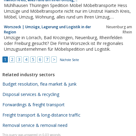
Mühlhausen Thüringen Spedition Möbel Möbeltransporte Hess
Umzüge und Möbeltransporte nicht nur im Unstrut Hainich Kreis,
Möbel, Umzug, Wohnung, alles rund um Ihren Umzug,
Mühlhausen, Thüringen, Spedition, Möbel, Möbeltransporte,
Worszeck | Umzüge, Lagerung und Logistik in der
Neuenburg am
Möbelmontage, Haushaltsauflösung, Hess, Umzüge, Spezialist,
Region
Rhein
Unstrut, Hainich,...
Umzüge in Lörrach, Bad Krozingen, Neuenburg, Rheinfelden
oder Freiburg gesucht? Die Firma Worszeck ist Ihr regionales
Umzugsunternehmen für Möbelspedition und Logistik.
1
2
3
4
5
6
7
>
Nächste Seite
Related industry sectors
Budget resolution, flea market & junk
Disposal services & recycling
Forwardings & freight transport
Freight transport & long-distance traffic
Removal service & removal need
This query was answered in 0,03 seconds.