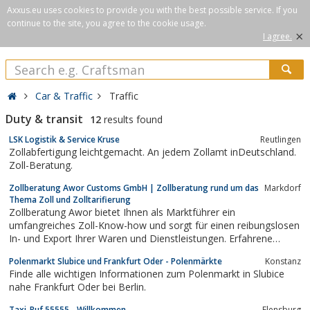
Axxus.eu uses cookies to provide you with the best possible service. If you
continue to the site, you agree to the cookie usage.
×
I agree.
Car & Traffic
Traffic
Duty & transit
12
results found
LSK Logistik & Service Kruse
Reutlingen
Zollabfertigung leichtgemacht. An jedem Zollamt inDeutschland.
Zoll-Beratung.
Zollberatung Awor Customs GmbH | Zollberatung rund um das
Markdorf
Thema Zoll und Zolltarifierung
Zollberatung Awor bietet Ihnen als Marktführer ein
umfangreiches Zoll-Know-how und sorgt für einen reibungslosen
In- und Export Ihrer Waren und Dienstleistungen. Erfahrene
Zollbeamte, Juristen, Zollspezialisten aus Industrie, dipl.
Polenmarkt Slubice und Frankfurt Oder - Polenmärkte
Konstanz
Zolldeklaranten, Ingenieure und Techniker stehen mit Zoll Know-
Finde alle wichtigen Informationen zum Polenmarkt in Slubice
how zur Verfügung.
nahe Frankfurt Oder bei Berlin.
Taxi-Ruf 55555 - Willkommen
Flensburg