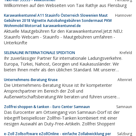
Willkommen auf den Webseiten von Taxi Rathje aus Flensburg
Karawankentunnel A11 Stauinfo Österreich Slowenien Maut
Hannover
Gebühren 2018 Vignette Autobahngebühren Sondermaut PKW
Wohnmobil Motorrad: karawankentunnel.de
Aktuelle Mautgebühren für den Karawankentunnel.Jetzt NEU:
Stauinfo Webcam - Stauinfo - Mautgebühren umfahren -
Unterkünfte
SELENALINE INTERNATIONALE SPEDITION
Krefeld
Ihr zuverlässiger Partner für internationale Ladungsverkehre.
Europa, Türkei, Nahost, Georgien und Kaukasusländer. Wir
bieten Ihnen mehr als den üblichen Standard. Mit unserer
Speditionslogistik kümmern wir uns um Ihre Exporte und Importe
Unternehmens-Beratung Kruse
Altenriet
im In-und Ausland. Mit Vielzahl fester Subunternehmer und
Die Unternehmens-Beratung Kruse ist Ihr kompetenter
Zollagenturen und Partnern...
Ansprechpartner im Bereich der Zoll und
Außenwirtschaftsberatung.Wir beraten und führen unsere
Kunden zum AEO (Authorised Economic Operator) und erstellen
Zollfrei shoppen & tanken - Euro Center Samnaun
Samnaun
mit ihnen die Selbstbewertung.Wir unterstützen Sie bei der
Das Eurocenter am Ortseingang von Samnaun-Dorf ist der
Erlangung von weiteren Zoll-Vereinfachungen.Beraten und...
Inbegriff beispielloser Zollfrei-Tanken kombiniert mit einer
riesigen Auswahl an Duty-Free-Artikeln. Zollfrei Shoppen!
e-Zoll Zollsoftware eZollOnline - einfache Zollabwicklung per
Salzburg