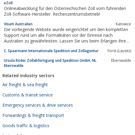
eZoll
Onlineabwicklung für den Österreichischen Zoll vom führenden
Zoll-Software-Hersteller. Rechenzentrumsbetrieb!
Visum Australien
Katowice
Die vorliegende Website wurde eingerichtet um den kompletten
Support rund um alle Formalitäten vor der Einreise nach
Australien zu gewährleisten. Lassen Sie uns beim Erlangen Ihres
ESTA Visums proffesionell behilflich sein und reisen Sie
C. Spaarmann Internationale Spedition und Zollagentur
Forst (Lausitz)
unbekümmert in das schönste Land der Welt.
Ursula Röder Zollabfertigung und Spedition GmbH, NL
Eberswalde
Eberswalde
Related industry sectors
Air freight & sea freight
Customs & transit service
Emergency services & drive services
Forwardings & freight transport
Goods traffic & logistics