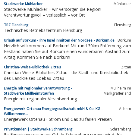
Stadtwerke Mühlacker
Mühlacker
Stadtwerke Mühlacker – wir versorgen die Region!
Verantwortungsvoll – verlässlich – vor Ort
TBZ Flensburg
Flensburg
Technisches Betriebszentrum Flensburg
Urlaub auf Borkum - Ihre Insel inmitten der Nordsee - Borkum.de
Borkum
Herzlich willkommen auf Borkum! Mit rund 30km Entfernung zum
Festland haben Sie auf Borkum einen wunderbaren Abstand zum
Alltag. Kommen Sie nach Borkum!
Christian-Weise-Bibliothek Zittau
Zittau
Christian-Weise-Bibliothek Zittau - die Stadt- und Kreisbibliothek
des Landkreises Loebau-Zittau
Energie mit regionaler Verantwortung -
Müllheim im
Stadtwerke MüllheimStaufen
Markgräflerland
Energie mit regionaler Verantwortung
Energiewerk Ortenau Energiegesellschaft mbH & Co. KG -
Achern
Willkommen...
Energiewerk Ortenau - Strom und Gas zu fairen Preisen
Privatkunden | Stadtwerke Schramberg
Schram­berg
Ihr Energieversorger vor Ort. In Schramberg sorgen wir dafür,