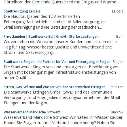
Göttelborn der Gemeinde Quierschied mit Erdgas und Wärme
versorgt. Großes Augenmerk liegt auf Kundenfreundlichkeit und
Stadtreinigung Leipzig
Leipzig
Angebot von Dienstleistungen.
Die Hauptaufgaben des TÜV-zertifizierten
Entsorgungsfachbetriebes sind die Abfallentsorgung, die
Straßenreinigung und die Betreuung der städtischen
Grünanlagen...
Privatkunden | Stadtwerke Bühl GmbH - Starke Leistungen
Bühl
Wir verstehen die Wünsche unserer Kunden und erfüllen diese
Tag für Tag: Wasser bester Qualität und umweltfreundliche
Strom- und Gasversorgung.
Stadtwerke Singen - Ihr Partner für Ver- und Entsorgung in Singen
Singen
Die Stadtwerke Singen ver- und entsorgen die Bevölkerung von
Singen mit kostengünstigen Infrastrukturdienstleistungen von
hoher Qualität.
Strom, Gas, Wärme und Wasser von den Stadtwerken Ettlingen
Ettlingen
Die Stadtwerke Ettlingen GmbH (SWE) sind das kommunale
Versorgungs- und Energiedienstleistungsunternehmen der Stadt
Ettlingen und der Region.
Wasserverband Märkische Schweiz
Buckow
Wasserverband Märkische Schweiz. Wir halten Ihr Wasser sauber.
Haben Sie Fragen zu Ihrer Verbrauchsabrechnung? Haben Sie