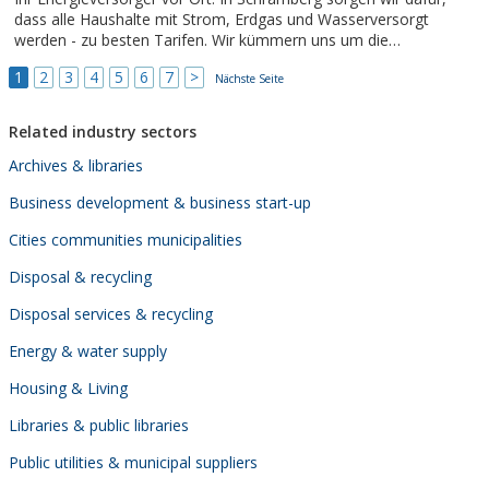
dass alle Haushalte mit Strom, Erdgas und Wasserversorgt
werden - zu besten Tarifen. Wir kümmern uns um die
Abwasserentsorgung, betreiben das Parkhaus Stadtmitte, das
1
2
3
4
5
6
7
>
Hallenbad Sulgen und das Freibad in Tennenbronn.
Nächste Seite
Related industry sectors
Archives & libraries
Business development & business start-up
Cities communities municipalities
Disposal & recycling
Disposal services & recycling
Energy & water supply
Housing & Living
Libraries & public libraries
Public utilities & municipal suppliers