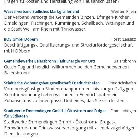
Fragen zu Kosten und Herstellung von Hausanschlüssen?
Wasserverband Südliches Markgräflerland
Weil am Rhein
Der Verband versorgt die Gemeinden Binzen, Efringen-Kirchen,
Eimeldingen, Fischingen, Rümmingen, Schallbach, Wittlingen und
die Stadt Weil am Rhein mit Trinkwasser.
BQS GmbH Döbern
Forst (Lausitz)
Beschäftigungs-, Qualifizierungs- und Strukturfördergesellschaft
mbH Döbern
Gemeindewerke Baiersbronn | Mit Energie vor Ort!
Baiersbronn
Guten Tag und herzlich willkommen bei den Gemeindewerken
Baiersbronn!
Städtische Wohnungsbaugesellschaft Friedrichshafen
Friedrichshafen
Vom preisgünstigen Studentenappartement bis zur großzügigen
Komfortwohnung bieten wir Ihnen in Friedrichshafen ein
Zuhause, das zu Ihnen passt. Und eines, das Sie sich leisten
können.
Stadtwerke Emmendingen GmbH | Ökostrom und Erdgas
Emmendingen
für Südbaden
Stadtwerke Emmendingen GmbH - Ökostrom-, Erdgas-,
Fernwärme- und Trinkwasserversorgung mit allen dazugehörigen
Dienstleistungen.