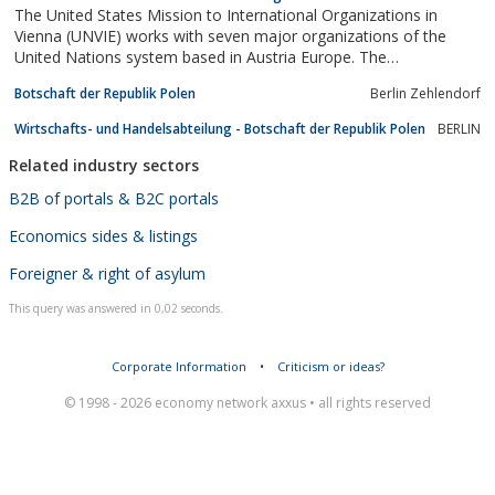
The United States Mission to International Organizations in
Vienna (UNVIE) works with seven major organizations of the
United Nations system based in Austria Europe. The
International Atomic Energy Agency (IAEA) with the Nuclear Non-
Botschaft der Republik Polen
Berlin Zehlendorf
Proliferation Treaty (NPT) prevents the spread of nuclear
weapons and promotes arms control. The United...
Wirtschafts- und Handelsabteilung - Botschaft der Republik Polen
BERLIN
Related industry sectors
B2B of portals & B2C portals
Economics sides & listings
Foreigner & right of asylum
This query was answered in 0,02 seconds.
Corporate Information
•
Criticism or ideas?
© 1998 - 2026 economy network axxus • all rights reserved