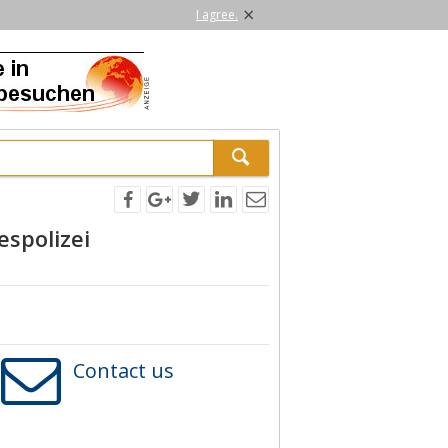
×
I agree.
espolizei
Contact us