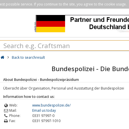
st possible service. If you continue to the site, you agree to the cookie usage.
Back to searchresult
Bundespolizei - Die Bund
About Bundespolizei - Bundespolizeipräsidium
Übersicht über Organisation, Personal und Ausstattung der Bundespolizei
Information how to contact us:
Web:
www.bundespolizei.de/
Mail:
Email us today
Phone:
0331 97997-0
Fax:
0331 97997-1010