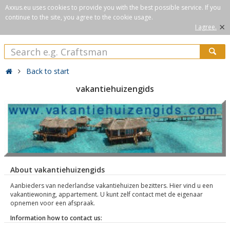
Axxus.eu uses cookies to provide you with the best possible service. If you
continue to the site, you agree to the cookie usage.
×
I agree.
Back to start
vakantiehuizengids
About vakantiehuizengids
Aanbieders van nederlandse vakantiehuizen bezitters. Hier vind u een
vakantiewoning, appartement. U kunt zelf contact met de eigenaar
opnemen voor een afspraak.
Information how to contact us: