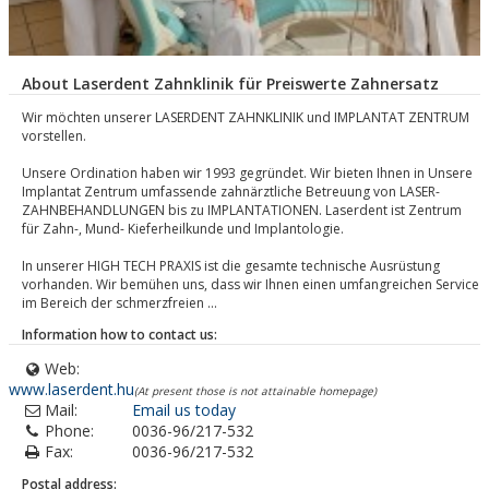
About Laserdent Zahnklinik für Preiswerte Zahnersatz
Wir möchten unserer LASERDENT ZAHNKLINIK und IMPLANTAT ZENTRUM
vorstellen.
Unsere Ordination haben wir 1993 gegründet. Wir bieten Ihnen in Unsere
Implantat Zentrum umfassende zahnärztliche Betreuung von LASER-
ZAHNBEHANDLUNGEN bis zu IMPLANTATIONEN. Laserdent ist Zentrum
für Zahn-, Mund- Kieferheilkunde und Implantologie.
In unserer HIGH TECH PRAXIS ist die gesamte technische Ausrüstung
vorhanden. Wir bemühen uns, dass wir Ihnen einen umfangreichen Service
im Bereich der schmerzfreien ...
Information how to contact us:
Web:
www.laserdent.hu
(At present those is not attainable homepage)
Mail:
Email us today
Phone:
0036-96/217-532
Fax:
0036-96/217-532
Postal address: