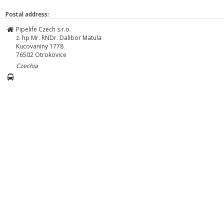
Postal address:
Pipelife Czech s.r.o.
z. hp Mr. RNDr. Dalibor Matula
Kucovaniny 1778
76502
Otrokovice
Czechia