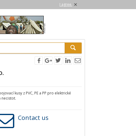
×
I agree.
o.
ojovací kusy z PVC, PE a PP pro elektrické
necistot.
Contact us