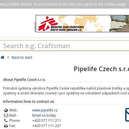
st possible service. If you continue to the site, you agree to the cookie usage.
Back to start
Pipelife Czech s.r.
About Pipelife Czech s.r.o.
Potrubní systémy výrobce Pipelife Ceská republika nabízí plastové trubky a sp
systémy a vodní drenáže, rovnež i pro systémy na odvádení odpadních vod a 
Information how to contact us:
Web:
www.pipelife.cz
Mail:
Email us today
Phone:
+420 577 111 211
Fax:
+420 577 111 227