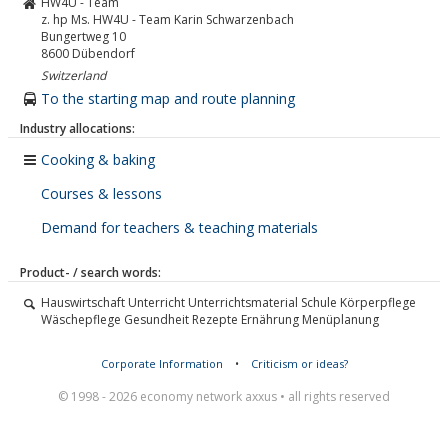
HW4U - Team
z. hp Ms. HW4U - Team Karin Schwarzenbach
Bungertweg 10
8600
Dübendorf
Switzerland
To the starting map and route planning
Industry allocations:
Cooking & baking
Courses & lessons
Demand for teachers & teaching materials
Product- / search words:
Hauswirtschaft Unterricht Unterrichtsmaterial Schule Körperpflege
Wäschepflege Gesundheit Rezepte Ernährung Menüplanung
Corporate Information
•
Criticism or ideas?
© 1998 - 2026 economy network axxus • all rights reserved