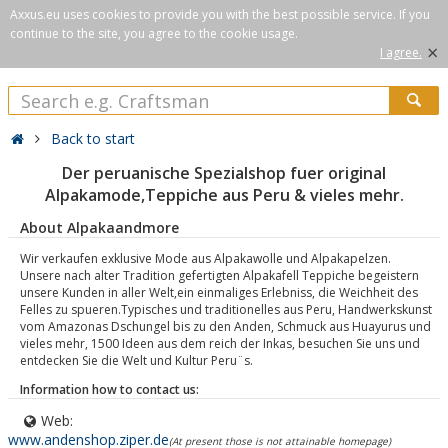
Axxus.eu uses cookies to provide you with the best possible service. If you
continue to the site, you agree to the cookie usage.
×
I agree.
Back to start
Der peruanische Spezialshop fuer original
Alpakamode,Teppiche aus Peru & vieles mehr.
About Alpakaandmore
Wir verkaufen exklusive Mode aus Alpakawolle und Alpakapelzen.
Unsere nach alter Tradition gefertigten Alpakafell Teppiche begeistern
unsere Kunden in aller Welt,ein einmaliges Erlebniss, die Weichheit des
Felles zu spueren.Typisches und traditionelles aus Peru, Handwerkskunst
vom Amazonas Dschungel bis zu den Anden, Schmuck aus Huayurus und
vieles mehr, 1500 Ideen aus dem reich der Inkas, besuchen Sie uns und
entdecken Sie die Welt und Kultur Peru¨s.
Information how to contact us:
Web:
www.andenshop.ziper.de
(At present those is not attainable homepage)