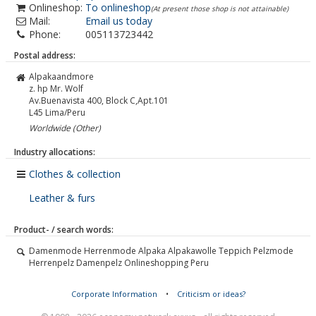
Onlineshop:
To onlineshop
(At present those shop is not attainable)
Mail:
Email us today
Phone:
005113723442
Postal address:
Alpakaandmore
z. hp Mr. Wolf
Av.Buenavista 400, Block C,Apt.101
L45
Lima/Peru
Worldwide (Other)
Industry allocations:
Clothes & collection
Leather & furs
Product- / search words:
Damenmode Herrenmode Alpaka Alpakawolle Teppich Pelzmode
Herrenpelz Damenpelz Onlineshopping Peru
Corporate Information
•
Criticism or ideas?