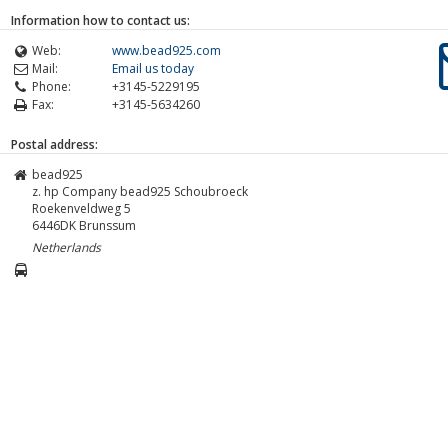
Information how to contact us:
Web:
www.bead925.com
Mail:
Email us today
Phone:
+3145-5229195
Fax:
+3145-5634260
Postal address:
bead925
z. hp Company bead925 Schoubroeck
Roekenveldweg 5
6446DK
Brunssum
Netherlands