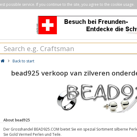
st possible service. If you continue to the site, you agree to the cookie usage.
Back to start
bead925 verkoop van zilveren onderde
About bead925
Der Grosshandel BEAD925.COM bietet Sie ein spezial Sortiment silberne Perle
Sie Gold Vermeil Perlen und Teile.