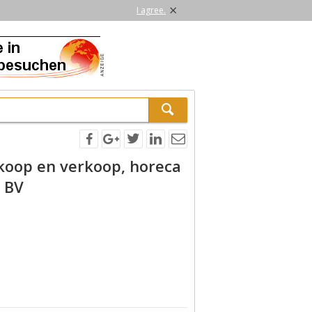
×
I agree.
koop en verkoop, horeca
r BV