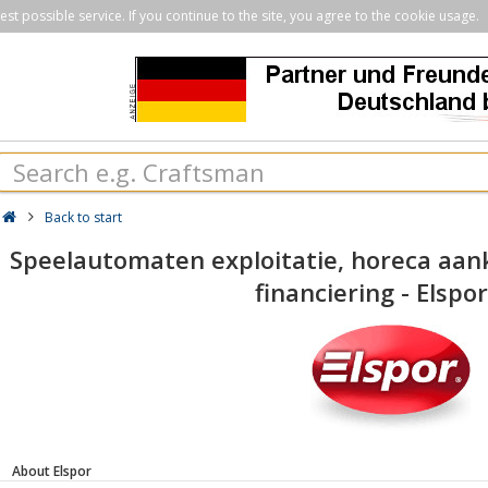
st possible service. If you continue to the site, you agree to the cookie usage.
Back to start
Speelautomaten exploitatie, horeca aan
financiering - Elspo
About Elspor