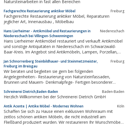
Natursteinarbeiten in fast allen Bereichen
der für jedes Bauvorhaben die richtige...
Fachgerechte Restaurierung anktiker Möbel
Freiburg
Fachgerechte Restaurierung anktiker Möbel, Reparaturen
jeglicher Art, Innenausbau , Möbelbau
Hans Lierheimer - Antikmöbel und Restaurierungen in
Niedereschach
Niedereschach bei Villingen-Schwenningen
Hans Lierheimer Antikmöbel restauriert und verkauft Antikmöbel
und sonstige Antiquitäten in Niedereschach im Schwarzwald-
Baar-Kreis. Im Angebot sind Antikmöbeln, Lampen, Porzellan,
Uhren, Bilder und Kerzenleuchter
Jan Schnorrenberg Steinbildhauer- und Steinmetzmeister,
Freiburg
Freiburg im Breisgau
Wir beraten und begleiten sie gern bei folgenden
Angelegenheiten:- Restaurierung von Natursteinfassaden,
Brunnen und Mauern- Denkmalpfege- Fertigen besonderer
Grabmale- Steinbildhauerarbeiten aller Art- Objekte aus
Schreinerei Dietrich,Baden-Baden
Baden-Baden
Naturstein
Herzlich Willkommen bei der Schreinerei Dietrich GmbH
Antik Acente | Antike Möbel - Modernes Wohnen
Köln
Schaffen Sie sich zu Hause einen exklusiven Wohnraum mit
zeitlos schönen antiken Möbeln, die nicht industriell am
Fließband produziert wurden. Wir restaurieren Ihr Wunschmöbel
passgenau nach Ihren Vorstellungen.