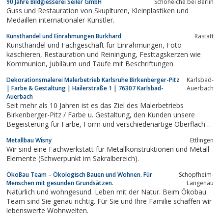
90 Jahre Bildgiesserei Seiler GmbH
Schöneiche bei Berlin
Guss und Restauration von Skuplturen, Kleinplastiken und
Medaillen internationaler Künstler.
Kunsthandel und Einrahmungen Burkhard
Rastatt
Kunsthandel und Fachgeschäft für Einrahmungen, Foto
kaschieren, Restauration und Reiningung, Festtagskerzen wie
Kommunion, Jubiläum und Taufe mit Beschriftungen
Dekorationsmalerei Malerbetrieb Karlsruhe Birkenberger-Pitz
Karlsbad-
| Farbe & Gestaltung | Hailerstraße 1 | 76307 Karlsbad-
Auerbach
Auerbach
Seit mehr als 10 Jahren ist es das Ziel des Malerbetriebs
Birkenberger-Pitz / Farbe u. Gestaltung, den Kunden unsere
Begeisterung für Farbe, Form und verschiedenartige Oberflächen
näher zu bringen. Vor allem, für Sie ganz individuelle Wände
Metallbau Wisny
Ettlingen
herzustellen, die zu dem jeweiligen Menschen und seiner
Wir sind eine Fachwerkstatt für Metallkonstruktionen und Metall-
Einrichtung passen.
Elemente (Schwerpunkt im Sakralbereich).
ÖkoBau Team – Ökologisch Bauen und Wohnen. Für
Schopfheim-
Menschen mit gesunden Grundsätzen.
Langenau
Natürlich und wohngesund. Leben mit der Natur. Beim Ökobau
Team sind Sie genau richtig. Für Sie und Ihre Familie schaffen wir
lebenswerte Wohnwelten.