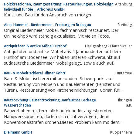
Holzkreationen, Raumgestaltung, Restaurierungen, Holzdesign
Altenburg
Individuell für Sie | Arboreus GmbH
Kunst und Bau für den Anspruch von morgen.
Alois Hummel - Biedermeier - Freiburg im Breisgau
Freiburg
Original Biedermeier Möbel, fachmännisch restauriert. Der
Online-Shop wird ständig aktualisiert. Mit vielen Fotos.
Antiquitäten & antike Möbel Furthof
Heiligenberg - Hattenweiler
Antiquitäten und antike Möbel aus 4 Jahrhunderten auf dem
Furthof am Bodensee. Wir haben unseren Schwerpunkt auf
süddeutsche Biedermeier Möbel gelegt, sowie auch auf
Bodenseeschränke aus verschiedenen Hölzern.Auf unserer
Bau- & Möbeltischlerei Hilmar Kohrt
Hintersee
Homepage präsentieren wir dauerhaft ein reichhaltiges Angebot
Bau- & Möbeltischlerei mit besondern Schwerpunkt auf:
an Antiquitäten aus dem Biedermeier,...
Restaurierung von Möbeln und Bauelementen (Fenster und
Türen), Restaurierung von Kircheneinrichtungen, Corian für
Küche und Bad, Furnierarbeiten, Infrarot Wärmekabinen
Bautrocknung Bautentrocknung Baufeuchte Leckage
Ihringen
Wasserschaden
a.K.
Bauvorhaben mit terminlich aufeinander abgestimmten
Handwerksarbeiten, dürfen sich nicht verzögern; denn
Konventionalstrafen drohen.Dieses Problem kann mit dem
Einsatz von Bautrocknungsgeräten gelöst werden.Wir von STS®
Dielmann GmbH
Kuppenheim
verstehen uns nicht als Gerätevermieter sondern als Dienstleister