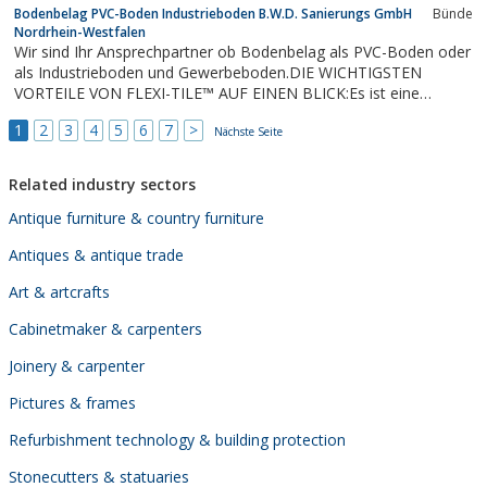
Bodenbelag PVC-Boden Industrieboden B.W.D. Sanierungs GmbH
Bünde
Nordrhein-Westfalen
Wir sind Ihr Ansprechpartner ob Bodenbelag als PVC-Boden oder
als Industrieboden und Gewerbeboden.DIE WICHTIGSTEN
VORTEILE VON FLEXI-TILE™ AUF EINEN BLICK:Es ist eine
fortschrittliche ineinandergreifende PVC-Fliese, garantiert eine
1
2
3
4
5
6
7
>
schnelle und einfache Verlegung, ohne besondere Werkzeuge
Nächste Seite
oder aufwendige Vorbereitung des...
Related industry sectors
Antique furniture & country furniture
Antiques & antique trade
Art & artcrafts
Cabinetmaker & carpenters
Joinery & carpenter
Pictures & frames
Refurbishment technology & building protection
Stonecutters & statuaries