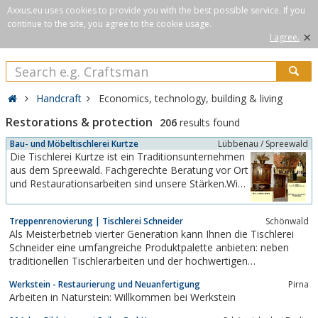
Axxus.eu uses cookies to provide you with the best possible service. If you
continue to the site, you agree to the cookie usage.
×
I agree.
Handcraft
Economics, technology, building & living
Restorations & protection
206
results found
Bau- und Möbeltischlerei Kurtze
Lübbenau / Spreewald
Die Tischlerei Kurtze ist ein Traditionsunternehmen
aus dem Spreewald. Fachgerechte Beratung vor Ort
und Restaurationsarbeiten sind unsere Stärken.Wir
bieten Holzfenster und Holzhaustüren aus eigener
Produktion, sowie individuell gefertigte
Treppenrenovierung | Tischlerei Schneider
Schönwald
Möbelstücke
Als Meisterbetrieb vierter Generation kann Ihnen die Tischlerei
nachKundenwunsch.Innenausbauarbeiten und
Schneider eine umfangreiche Produktpalette anbieten: neben
Tischlerarbeiten aller Art.
traditionellen Tischlerarbeiten und der hochwertigen
Möbelrestauration bieten wir Ihnen auch Treppenrenovierung,
Werkstein - Restaurierung und Neuanfertigung
Pirna
Renovierung von Türen und neu: Spanndecken. Weiteres, z.B.
Arbeiten in Naturstein: Willkommen bei Werkstein
mehr zum Thema Treppensanierung auf...