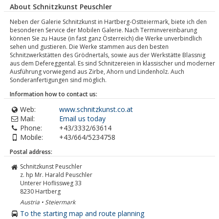
About Schnitzkunst Peuschler
Neben der Galerie Schnitzkunst in Hartberg-Ostteiermark, biete ich den
besonderen Service der Mobilen Galerie. Nach Terminvereinbarung
können Sie zu Hause (in fast ganz Österreich) die Werke unverbindlich
sehen und gustieren. Die Werke stammen aus den besten
Schnitzwerkstätten des Grödnertals, sowie aus der Werkstätte Blassnig
aus dem Defereggental. Es sind Schnitzereien in klassischer und moderner
Ausführung vorwiegend aus Zirbe, Ahorn und Lindenholz. Auch
Sonderanfertigungen sind möglich.
Information how to contact us:
Web:
www.schnitzkunst.co.at
Mail:
Email us today
Phone:
+43/3332/63614
Mobile:
+43/664/5234758
Postal address:
Schnitzkunst Peuschler
z. hp Mr. Harald Peuschler
Unterer Hoflissweg 33
8230
Hartberg
Austria • Steiermark
To the starting map and route planning