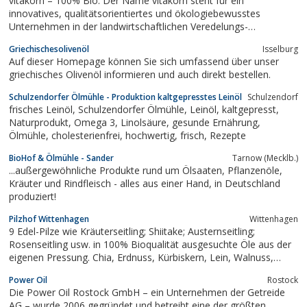
vitakorn – 100% Bio. Der Name vitakorn steht für ein
innovatives, qualitätsorientiertes und ökologiebewusstes
Unternehmen in der landwirtschaftlichen Veredelungs-
Produktion. Neben der Erzeugung von biologischen Soja- und
Griechischesolivenöl
Isselburg
Sonnenblumenöl, dem Aufkauf von Bio-Getreide, produziert die
Auf dieser Homepage können Sie sich umfassend über unser
Firma vitakorn vor allem biologische...
griechisches Olivenöl informieren und auch direkt bestellen.
Schulzendorfer Ölmühle - Produktion kaltgepresstes Leinöl
Schulzendorf
frisches Leinöl, Schulzendorfer Ölmühle, Leinöl, kaltgepresst,
Naturprodukt, Omega 3, Linolsäure, gesunde Ernährung,
Ölmühle, cholesterienfrei, hochwertig, frisch, Rezepte
BioHof & Ölmühle - Sander
Tarnow (Mecklb.)
...außergewöhnliche Produkte rund um Ölsaaten, Pflanzenöle,
Kräuter und Rindfleisch - alles aus einer Hand, in Deutschland
produziert!
Pilzhof Wittenhagen
Wittenhagen
9 Edel-Pilze wie Kräuterseitling; Shiitake; Austernseitling;
Rosenseitling usw. in 100% Bioqualität ausgesuchte Öle aus der
eigenen Pressung. Chia, Erdnuss, Kürbiskern, Lein, Walnuss,
Rapsöle usw. Pilzgerichte aus der Hofküche Shiitake Tomaten-
Power Oil
Rostock
Pilz Risotto usw. vom Pilzhof Wittenhagen (MeckPom.)
Die Power Oil Rostock GmbH – ein Unternehmen der Getreide
AG – wurde 2006 gegründet und betreibt eine der größten