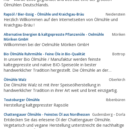
Ölmühlen Deutschlands.
Rapsöl / Bier-Essig - Ölmühle und Kraichgau-Bräu
Neidenstein
Herzlich Willkommen auf den Internetseiten von Ölmühle und
Kraichgau-Bräu !
Alternative Energien & kaltgepresste Pflanzenöle - Oelmühle
Möriken
Möriken GmbH
Willkommen bei der Oelmühle Möriken GmbH
Bio Ölmühle Ruhrmühle - Feine Öle in Bio-Qualität
Bottrop
In unserer Bio Ölmühle / Manufaktur werden feinste
kaltegepresste und native BIO-Speiseöle in bester
handwerklicher Tradition hergestellt. Die Ölmühle an der
Ruhr.nativ✔ kaltgepresst✔ ungefiltert✔ in Rohkostqualität✔
Ölmühle Walz
Oberkirch
Die Ölmühle Walz ist mit ihrer Speiseölherstellung in
handwerklicher Tradition in ihrer Art weit und breit einzigartig.
Teutoburger Ölmühle
Ibbenbüren
Herstellung kaltgepresster Rapsöle
Chattengauer Ölmühle - Feinstes Öl aus Nordhessen
Gudensberg – Dorla
Entdecken Sie das erlesene Öl der Chattengauer Ölmühle.
Vegetarisch und vegane Herstellung unterstreicht die nachhaltige