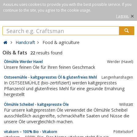
Axxus.eu uses cookies to provide you with the best possible service. If you
continue to the site, you agree to the cookie usage.
×
I agree.
Handcraft
Food & agriculture
Oils & fats
22
results found
Ölmühle Werder Havel
Werder (Havel)
Unsere feinen Öle für Ihren feinen Geschmack
Ostseemühle - kaltgepresstes Öl & glutenfreies Mehl
Langenhanshagen
In OSTSEEMÜHLE (bio-zertifiziert) werden kaltgepresstes
Pflanzenöl und glutenfreies Mehl für eine gesunde Ernährung
hergestellt
Ölmühle Scheibel - kaltgepresste Öle
Willstätt
Für unsere kaltgepressten Öle verwendet die Ölmühle Scheibel
ausschließlich ausgereifte, schmackhafte Saaten und Nüsse die
unsere Öle unvergleichlich machen.
vitakorn – 100% Bio - Vitakorn
Pöttelsdorf