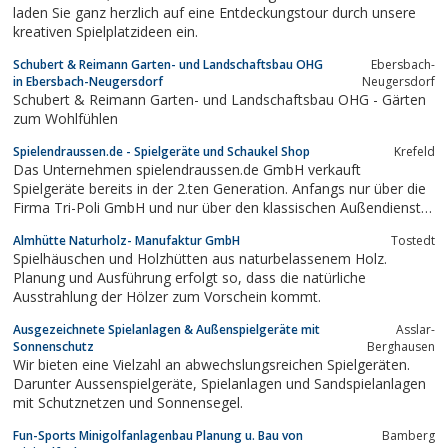
laden Sie ganz herzlich auf eine Entdeckungstour durch unsere
kreativen Spielplatzideen ein.
Schubert & Reimann Garten- und Landschaftsbau OHG
Ebersbach-
in Ebersbach-Neugersdorf
Neugersdorf
Schubert & Reimann Garten- und Landschaftsbau OHG - Gärten
zum Wohlfühlen
Spielendraussen.de - Spielgeräte und Schaukel Shop
Krefeld
Das Unternehmen spielendraussen.de GmbH verkauft
Spielgeräte bereits in der 2.ten Generation. Anfangs nur über die
Firma Tri-Poli GmbH und nur über den klassischen Außendienst
an Städte, Gemeinden, Schulen, Kindergärten und andere
Almhütte Naturholz- Manufaktur GmbH
Tostedt
öffentliche Einrichtungen. Der normale Bürger paßte da einfach
Spielhäuschen und Holzhütten aus naturbelassenem Holz.
Planung und Ausführung erfolgt so, dass die natürliche
Ausstrahlung der Hölzer zum Vorschein kommt.
Ausgezeichnete Spielanlagen & Außenspielgeräte mit
Asslar-
Sonnenschutz
Berghausen
Wir bieten eine Vielzahl an abwechslungsreichen Spielgeräten.
Darunter Aussenspielgeräte, Spielanlagen und Sandspielanlagen
mit Schutznetzen und Sonnensegel.
Fun-Sports Minigolfanlagenbau Planung u. Bau von
Bamberg