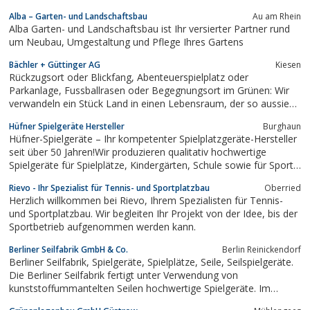
Alba – Garten- und Landschaftsbau
Au am Rhein
Alba Garten- und Landschaftsbau ist Ihr versierter Partner rund
um Neubau, Umgestaltung und Pflege Ihres Gartens
Bächler + Güttinger AG
Kiesen
Rückzugsort oder Blickfang, Abenteuerspielplatz oder
Parkanlage, Fussballrasen oder Begegnungsort im Grünen: Wir
verwandeln ein Stück Land in einen Lebensraum, der so aussieht
und funktioniert, wie Sie es wünschen. Ihr Garten soll Ihnen
Hüfner Spielgeräte Hersteller
Burghaun
genussreiche, freie Zeit schenken. Dafür sind wir da, das ist
Hüfner-Spielgeräte – Ihr kompetenter Spielplatzgeräte-Hersteller
unser Handwerk.
seit über 50 Jahren!Wir produzieren qualitativ hochwertige
Spielgeräte für Spielplätze, Kindergärten, Schule sowie für Sport-
und Freizeitanlagen. Darüber hinaus sorgen wir unter Beachtung
Rievo - Ihr Spezialist für Tennis- und Sportplatzbau
Oberried
modernster Sicherheitsstandards für die Erhaltung Ihrer Spiel-,...
Herzlich willkommen bei Rievo, Ihrem Spezialisten für Tennis-
und Sportplatzbau. Wir begleiten Ihr Projekt von der Idee, bis der
Sportbetrieb aufgenommen werden kann.
Berliner Seilfabrik GmbH & Co.
Berlin Reinickendorf
Berliner Seilfabrik, Spielgeräte, Spielplätze, Seile, Seilspielgeräte.
Die Berliner Seilfabrik fertigt unter Verwendung von
kunststoffummantelten Seilen hochwertige Spielgeräte. Im
Online Katalog findet man eine große Auswahl von