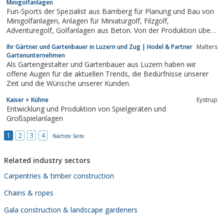
Minigolfanlagen
Fun-Sports der Spezialist aus Bamberg für Planung und Bau von
Minigolfanlagen, Anlagen für Miniaturgolf, Filzgolf,
Adventuregolf, Golfanlagen aus Beton. Von der Produktion über
Planung und Montage Ihres Minigolfprojektes bis hin zur
Ihr Gärtner und Gartenbauer in Luzern und Zug | Hodel & Partner
Malters
Inbetriebnahme und Betreuung Ihrer Minigolfanlage aus einer
Gartenunternehmen
Hand.
Als Gartengestalter und Gartenbauer aus Luzern haben wir
offene Augen für die aktuellen Trends, die Bedürfnisse unserer
Zeit und die Wünsche unserer Kunden.
Kaiser + Kühne
Eystrup
Entwicklung und Produktion von Spielgeräten und
Großspielanlagen
1
2
3
4
Nächste Seite
Related industry sectors
Carpentries & timber construction
Chains & ropes
Gala construction & landscape gardeners