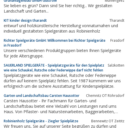
Grünanlagenbau GmbH Güstrow
Mühlengeez
Spielplatzausstattungen
Sie lieben es grün? Dann sind Sie hier richtig... Wir gestalten
Landschaft und Garten...
KIT kinder design tharandt
Tharandt
entwurf und holzkünstlerische Herstellung vonnaturnahen und
individuell gestalteten Spielgeräten aus Robinienholz
Richter Spielgeräte GmbH: Willkommen bei Richter Spielgeräte
Frasdorf
in Frasdorf
Unsere verschiedenen Produktgruppen bieten Ihnen Spielgeräte
für jede Altersgruppe.
SAUERLAND SPIELGERÄTE - Spielplatzgeräte für den Spielplatz
Salzkotten
wie eine Schaukel, Rutsche oder Federwippe darf nicht fehlen
Spielplatzgeräte wie eine Schaukel, Rutsche oder Federwippe
dürfen auf keinem Spielplatz fehlen. Seit 1987 kümmern wir uns
erfolgreich um die sichere Ausstattung für Kinderspielplätze.
Garten und Landschaftsbau Carsten Hausotter
Chemnitz OT Röhrsdorf
Carsten Hausotter - Ihr Fachmann für Garten- und
Landschaftsbau bietet eine Vielzahl von Leistungen rund ums
Haus. Von Pflaster- und Natursteinarbeiten, Baggerarbeiten,
Erdarbeiten und Leitungsverlegung, vom Zaun- und Wegebau,
Robinienholz Spielgeräte - Ziegler Spielplätze
Bennewitz OT Zeititz
dem Bau von Einfahrten und Terassen, Mauern, Treppen,
Wir freuen uns, Sie auf unserer Seite begrüßen zu dürfen und
Hauseingängen, Kleinkläranlagen bis zum...