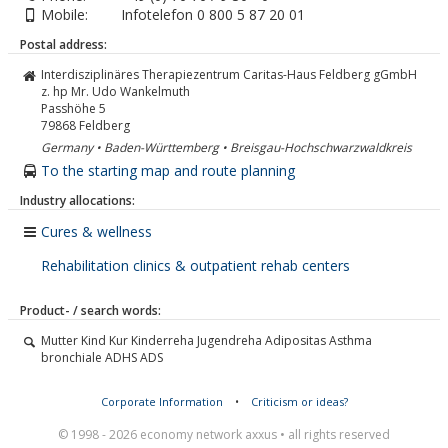
Mobile:
Infotelefon 0 800 5 87 20 01
Postal address:
Interdisziplinäres Therapiezentrum Caritas-Haus Feldberg gGmbH
z. hp Mr. Udo Wankelmuth
Passhöhe 5
79868
Feldberg
Germany • Baden-Württemberg • Breisgau-Hochschwarzwaldkreis
To the starting map and route planning
Industry allocations:
Cures & wellness
Rehabilitation clinics & outpatient rehab centers
Product- / search words:
Mutter Kind Kur Kinderreha Jugendreha Adipositas Asthma
bronchiale ADHS ADS
Corporate Information
•
Criticism or ideas?
© 1998 - 2026 economy network axxus • all rights reserved