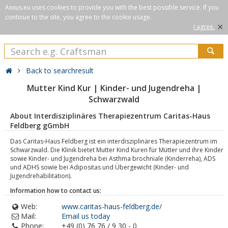
Axxus.eu uses cookies to provide you with the best possible service. If you
continue to the site, you agree to the cookie usage.
×
I agree.
Back to searchresult
Mutter Kind Kur | Kinder- und Jugendreha |
Schwarzwald
About Interdisziplinäres Therapiezentrum Caritas-Haus
Feldberg gGmbH
Das Caritas-Haus Feldberg ist ein interdisziplinäres Therapiezentrum im
Schwarzwald. Die Klinik bietet Mutter Kind Kuren für Mütter und ihre Kinder
sowie Kinder- und Jugendreha bei Asthma brochniale (Kinderreha), ADS
und ADHS sowie bei Adipositas und Übergewicht (Kinder- und
Jugendrehabilitation).
Information how to contact us:
Web:
www.caritas-haus-feldberg.de/
Mail:
Email us today
Phone:
+49 (0) 76 76 / 9 30 - 0