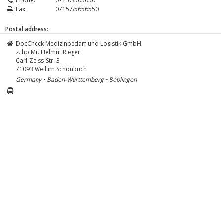
Phone:
07157/565650
Fax:
07157/5656550
Postal address:
DocCheck Medizinbedarf und Logistik GmbH
z. hp Mr. Helmut Rieger
Carl-Zeiss-Str. 3
71093
Weil im Schönbuch
Germany • Baden-Württemberg • Böblingen