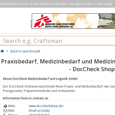
st possible service. If you continue to the site, you agree to the cookie usage.
Back to searchresult
Praxisbedarf, Medizinbedarf und Medizi
- DocCheck Shop
About DocCheck Medizinbedarf und Logistik GmbH
Der DocCheck Onlineversand bietet Ihnen Praxis- und Medizinbedarf, wie zum
Preisgarantie, Präparierbestecke und Arzttaschen.
Information how to contact us:
Web:
www.doccheckshop.de/
Mail:
Email us today