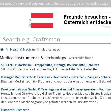
st possible service. If you continue to the site, you agree to the cookie usage.
Health & Medicine
Medical need
Medical instruments & technology
489
results found
STUFENLOS Karlsruhe - Treppenlifte, Aufzüge, Rollstuhllifte, Hebelifte
STUFENLOS Karlsruhe - Treppenlifte, Aufzüge, Rollstuhllifte, Hebelifte
Bissinger Medizintechnik Teningen - Elektroden - Pinzetten - Zangen - Schere
Direktvertrieb von Galileo® Trainingsgeräten und Therapiegeräten - Kauf dir
Hersteller und Direktvertrieb:Galileo Training, Novotec Medical, Stratec Medizintechnik:Firma Novotec Medical GmbH mit Sitz
im süddeutschen Pforzheim ist TÜV-zertifizierter Hersteller der Galileo® Trainingsgeräte, der Galileo® The
der Leonardo Mechanography.Angeboten werden im Direktvertrieb...
klsmartin: klsmartin