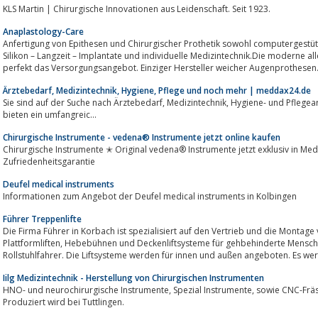
KLS Martin | Chirurgische Innovationen aus Leidenschaft. Seit 1923.
Anaplastology-Care
Anfertigung von Epithesen und Chirurgischer Prothetik sowohl computergestützt sowie tra
Silikon – Langzeit – Implantate und individuelle Medizintechnik.Die moderne al
perfekt das Versorgungsangebot. Einziger Hersteller weicher Augenprothesen..
Ärztebedarf, Medizintechnik, Hygiene, Pflege und noch mehr | meddax24.de
Sie sind auf der Suche nach Ärztebedarf, Medizintechnik, Hygiene- und Pflegeartikel? Dann sind Sie bei uns genau richtig!Wir
bieten ein umfangreic...
Chirurgische Instrumente - vedena® Instrumente jetzt online kaufen
Chirurgische Instrumente ✭ Original vedena® Instrumente jetzt exklusiv in Me
Zufriedenheitsgarantie
Deufel medical instruments
Informationen zum Angebot der Deufel medical instruments in Kolbingen
Führer Treppenlifte
Die Firma Führer in Korbach ist spezialisiert auf den Vertrieb und die Montage von Treppenliften, Sit
Plattformliften, Hebebühnen und Deckenliftsysteme für gehbehinderte Menschen, ältere Menschen Senioren und
Rollstuhlfahrer. Die Liftsysteme werden für innen und außen angeboten. Es wer
Iilg Medizintechnik - Herstellung von Chirurgischen Instrumenten
HNO- und neurochirurgische Instrumente, Spezial Instrumente, sowie CNC-Frästeile für den Flugzeubau und den Metallbau.
Produziert wird bei Tuttlingen.