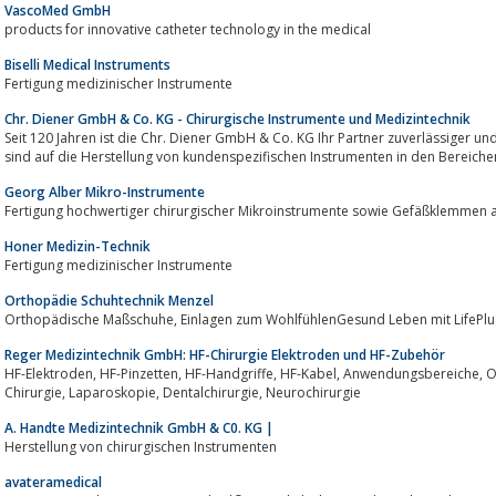
VascoMed GmbH
products for innovative catheter technology in the medical
Biselli Medical Instruments
Fertigung medizinischer Instrumente
Chr. Diener GmbH & Co. KG - Chirurgische Instrumente und Medizintechnik
Seit 120 Jahren ist die Chr. Diener GmbH & Co. KG Ihr Partner zuverlässiger und
sind auf die Herstellung von kundenspezifischen Instrumenten in den Bereiche
Georg Alber Mikro-Instrumente
Fertigung hochwertiger chirurgischer Mikroinstrumente sowie Gefäßklemmen a
Honer Medizin-Technik
Fertigung medizinischer Instrumente
Orthopädie Schuhtechnik Menzel
Orthopädische Maßschuhe, Einlagen zum WohlfühlenGesund Leben mit LifePlus
Reger Medizintechnik GmbH: HF-Chirurgie Elektroden und HF-Zubehör
HF-Elektroden, HF-Pinzetten, HF-Handgriffe, HF-Kabel, Anwendungsbereiche, Offene Chirurgie, Arthroskopie, Plastische
Chirurgie, Laparoskopie, Dentalchirurgie, Neurochirurgie
A. Handte Medizintechnik GmbH & C0. KG |
Herstellung von chirurgischen Instrumenten
avateramedical