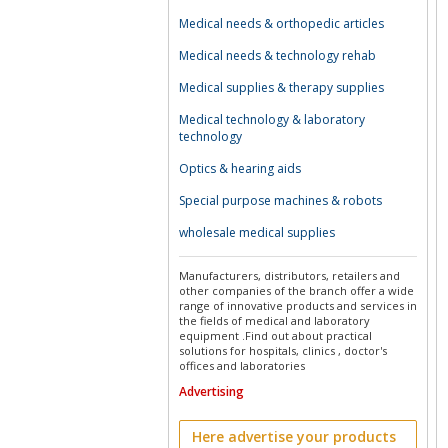
Medical needs & orthopedic articles
Medical needs & technology rehab
Medical supplies & therapy supplies
Medical technology & laboratory
technology
Optics & hearing aids
Special purpose machines & robots
wholesale medical supplies
Manufacturers, distributors, retailers and
other companies of the branch offer a wide
range of innovative products and services in
the fields of medical and laboratory
equipment .Find out about practical
solutions for hospitals, clinics , doctor's
offices and laboratories
Advertising
Here advertise your products