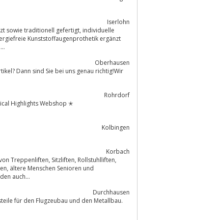
Iserlohn
ditionell gefertigt, individuelle
lergiefreie Kunststoffaugenprothetik ergänzt
..
Oberhausen
Rohrdorf
dical Highlights Webshop ✭
Kolbingen
Korbach
zliften, Rollstuhlliften,
den auch...
Durchhausen