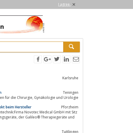
×
I agree.
Karlsruhe
n
Teningen
Bissinger Medizintechnik - Bipolare und monopolare Instrumente und Elektroden für die Chirurgie, Gynäkologie und Urologie
ekt beim Hersteller
Pforzheim
rapiegeräte und
Tuttlingen