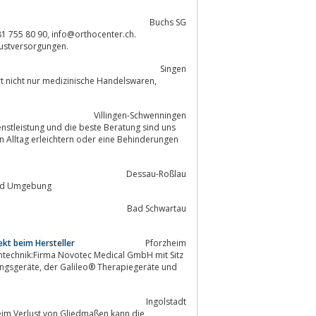
Buchs SG
und Sanitätsgeschäft: Prothesen, Orthesen, Bandagen, Schuhe, Brustversorgungen.
Singen
t nicht nur medizinische Handelswaren,
Villingen-Schwenningen
enstleistung und die beste Beratung sind uns
Dessau-Roßlau
 und Umgebung
Bad Schwartau
ekt beim Hersteller
Pforzheim
rapiegeräte und
Ingolstadt
im Verlust von Gliedmaßen kann die