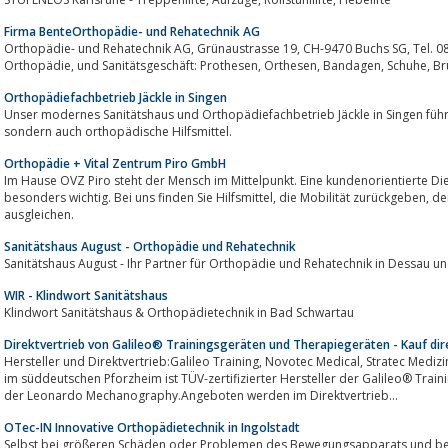
Firma BenteOrthopädie- und Rehatechnik AG
Orthopädie- und Rehatechnik AG, Grünaustrasse 19, CH-9470 Buchs SG, Tel. 081 755 80 90, info@orthocenter.ch.
Orthopädie, 
Orthopädiefachbetrieb Jäckle in Singen
Unser modernes Sanitätshaus und Orthopädiefachbetrieb Jäckle in Singen führ
sondern auch orthopädische Hilfsmittel.
Orthopädie + Vital Zentrum Piro GmbH
Im Hause OVZ Piro steht der Mensch im Mittelpunkt. Eine kundenorientierte Di
besonders wichtig. Bei uns finden Sie Hilfsmittel, die Mobilität zurückgeben, den Alltag erleichtern oder eine Behinderungen
ausgleichen.
Sanitätshaus August - Orthopädie und Rehatechnik
Sanitätshaus August - Ihr Partner für Orthopädie und Rehatechnik in Dessau
WIR - Klindwort Sanitätshaus
Klindwort Sanitätshaus & Orthopädietechnik in Bad Schwartau
Direktvertrieb von Galileo® Trainingsgeräten und Therapiegeräten - Kauf dir
Hersteller und Direktvertrieb:Galileo Training, Novotec Medical, Stratec Medizintechnik:Firma Novotec Medical GmbH mit Sitz
im süddeutschen Pforzheim ist TÜV-zertifizierter Hersteller der Galileo® Trainingsgeräte, der Galileo® The
der Leonardo Mechanography.Angeboten werden im Direktvertrieb...
OTec-IN Innovative Orthopädietechnik in Ingolstadt
Selbst bei größeren Schäden oder Problemen des Bewegungsapparats und be