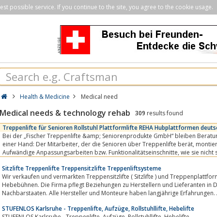
st possible service. If you continue to the site, you agree to the cookie usage.
Health & Medicine
Medical need
Medical needs & technology rehab
309
results found
Treppenlifte für Senioren Rollstuhl Plattformlifte REHA Hubplattformen deut
Bei der „Fischer Treppenlifte &amp; Seniorenprodukte GmbH“ bleiben Beratung, Verkauf und Montag
einer Hand: Der Mitarbeiter, der die Senioren über Treppenlifte berät, montiert zugleich auch die Anlage.
Aufwändige Anpassungsarbeiten bzw. Funktionalitätseinschnitte, wie sie nicht selten durch ein nicht
aufeinander...
Sitzlifte Treppenlifte Treppensitzlifte Treppenliftsysteme
Wir verkaufen und vermarkten Treppensitzlifte ( Sitzlifte ) und Treppenplattf
Hebebühnen. Die Firma pflegt Beziehungen zu Herstellern und Lieferanten in
Nachbarstaaten. Alle Hersteller und Monteure haben langjährige Erfahrungen. 
STUFENLOS Karlsruhe - Treppenlifte, Aufzüge, Rollstuhllifte, Hebelifte
STUFENLOS Karlsruhe - Treppenlifte, Aufzüge, Rollstuhllifte, Hebelifte