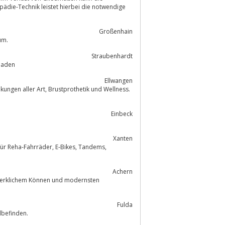
pädie-Technik leistet hierbei die notwendige
Großenhain
um.
Straubenhardt
forzheim, Karlsruhe, Baden Baden
Ellwangen
prothetik und Wellness.
Einbeck
Xanten
äder, E-Bikes, Tandems,
Achern
Fulda
 Gesundheit und Wohlbefinden.