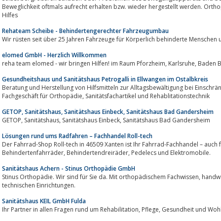
Beweglichkeit oftmals aufrecht erhalten bzw. wieder hergestellt werden. Ortho
Hilfes
Rehateam Scheibe - Behindertengerechter Fahrzeugumbau
Wir rüsten seit über 25 Jahren Fahrzeuge für Körperlich behinderte Menschen 
elomed GmbH - Herzlich Willkommen
reha team elomed - wir bringen Hilfen! im Raum P
Gesundheitshaus und Sanitätshaus Petrogalli in Ellwangen im Ostalbkreis
Beratung und Herstellung von Hilfsmitteln zur Alltagsbewältigung bei Einschränkungen aller Art, Brust
Fachgeschäft für Orthopädie, Sanitätsfachartikel und Rehablitationstechnik
GETOP, Sanitätshaus, Sanitätshaus Einbeck, Sanitätshaus Bad Gandersheim
GETOP, Sanitätshaus, Sanitätshaus Einbeck, Sanitätshaus Bad Gandersheim
Lösungen rund ums Radfahren – Fachhandel Roll-tech
Der Fahrrad-Shop Roll-tech in 46509 Xanten ist Ihr Fahrrad-Fachhandel – auch für Reha-Fahrr
Behindertenfahrräder, Behindertendreiräder, Pedelecs und Elektromobile.
Sanitätshaus Achern - Stinus Orthopädie GmbH
Stinus Orthopädie. Wir sind für Sie da. Mit orthopädischem Fachwissen, handwerklichem Können und modernsten
technischen Einrichtungen.
Sanitätshaus KEIL GmbH Fulda
Ihr Partner in allen Fragen rund um Rehabilitation, Pflege,