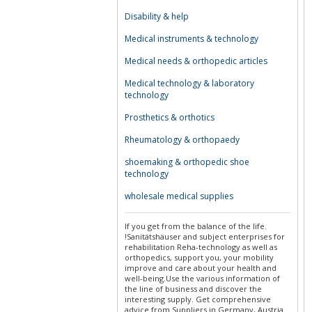
Disability & help
Medical instruments & technology
Medical needs & orthopedic articles
Medical technology & laboratory
technology
Prosthetics & orthotics
Rheumatology & orthopaedy
shoemaking & orthopedic shoe
technology
wholesale medical supplies
If you get from the balance of the life.
!Sanitätshäuser and subject enterprises for
rehabilitation Reha-technology as well as
orthopedics, support you, your mobility
improve and care about your health and
well-being.Use the various information of
the line of business and discover the
interesting supply. Get comprehensive
advice from Suppliers in Germany, Austria