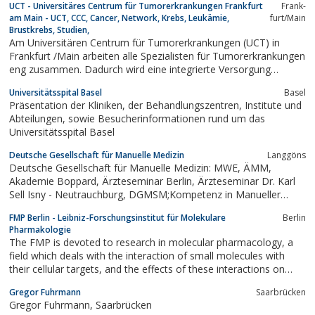
UCT - Universitäres Centrum für Tumorerkrankungen Frankfurt
Frank­
am Main - UCT, CCC, Cancer, Network, Krebs, Leukämie,
furt/Main
Brustkrebs, Studien,
Am Universitären Centrum für Tumorerkrankungen (UCT) in
Frankfurt /Main arbeiten alle Spezialisten für Tumorerkrankungen
eng zusammen. Dadurch wird eine integrierte Versorgung
höchster Qualität in der interdisziplinären Planung von
Universitätsspital Basel
Basel
Diagnostik, Therapie und Betreuung von Krebs-Patienten
Präsentation der Kliniken, der Behandlungszentren, Institute und
gewährleistet.
Abteilungen, sowie Besucherinformationen rund um das
Universitätsspital Basel
Deutsche Gesellschaft für Manuelle Medizin
Langgöns
Deutsche Gesellschaft für Manuelle Medizin: MWE, ÄMM,
Akademie Boppard, Ärzteseminar Berlin, Ärzteseminar Dr. Karl
Sell Isny - Neutrauchburg, DGMSM;Kompetenz in Manueller
Medizin, Manuelle Therapie, Manuelle Diagnostik, Chirotherapie,
FMP Berlin - Leibniz-Forschungsinstitut für Molekulare
Berlin
Osteopathie, Schulung Ärzte, Schulung Physiotherapeuten,
Pharmakologie
Weiterbildung Ärzte,...
The FMP is devoted to research in molecular pharmacology, a
field which deals with the interaction of small molecules with
their cellular targets, and the effects of these interactions on
cells and organisms as a whole.Our Molecular Physiology and
Gregor Fuhrmann
Saarbrücken
Cell Biology section studies cell biology, physiology and
Gregor Fuhrmann, Saarbrücken
pathology.Our Chemical...