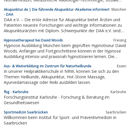
Arbeit und Medical Management
Akupunktur.de | Die führende Akupunktur-Akademie informiert
München
- DAA
DAA e.V. – Die erste Adresse für Akupunktur bietet Ärzten und
Patienten neueste Forschungen und wichtige Informationen zu
Akupunkturärzten mit Diplom. Schwerpunkte der DAA e.V. sind:
Akupunktur, Laserakupunktur, Ohrakupunktur, RAC,
Hypnosetherapeut bei David Woods
Freising
Störherdtherapie und Aurikulomedizin.
Hypnose Ausbildung München beim geprüften Hypnotiseur David
Woods. Anfänger und Fortgeschrittene können in der Hypnose
Ausbildung intensiv und praxisnah hypnotisieren lernen. Die
Hypnose spricht das Unterbewusstsein des Menschen an und
Aus- & Weiterbildung im Zentrum für Naturheilkunde
Essen
verbessert sein Lebensgefühl. Blitzhypnose und Selbsthypnose
In unserer Heilpraktikerschule in NRW, können Sie sich zu den
gehören ebenso zur...
Themen Heilkunde, Akkupunktur, Hot-Stone Massage,
Ayurvedamassage oder Reiki ausbilden lassen.
fbg - Karlsruhe
Karlsruhe
Forschungsinstitut Karlsruhe - Forschung & Beratung im
Gesundheitswesen
Sportmedizin Saarbrücken
Saarbrücken
Willkommen beim Institut für Sport- und Präventivmedizin in
Saarbrücken