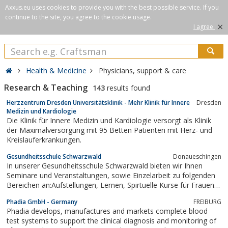
Axxus.eu uses cookies to provide you with the best possible service. If you
continue to the site, you agree to the cookie usage.
×
I agree.
Health & Medicine
Physicians, support & care
Research & Teaching
143
results found
Herzzentrum Dresden Universitätsklinik - Mehr Klinik für Innere
Dresden
Medizin und Kardiologie
Die Klinik für Innere Medizin und Kardiologie versorgt als Klinik
der Maximalversorgung mit 95 Betten Patienten mit Herz- und
Kreislauferkrankungen.
Gesundheitsschule Schwarzwald
Donaueschingen
In unserer Gesundheitsschule Schwarzwald bieten wir Ihnen
Seminare und Veranstaltungen, sowie Einzelarbeit zu folgenden
Bereichen an:Aufstellungen, Lernen, Spirtuelle Kurse für Frauen,
NLP (Neurolinguistisches Programmieren), CQM (Chinesische
Phadia GmbH - Germany
FREIBURG
Quantum Methode), Schamanische Reisen.
Phadia develops, manufactures and markets complete blood
test systems to support the clinical diagnosis and monitoring of