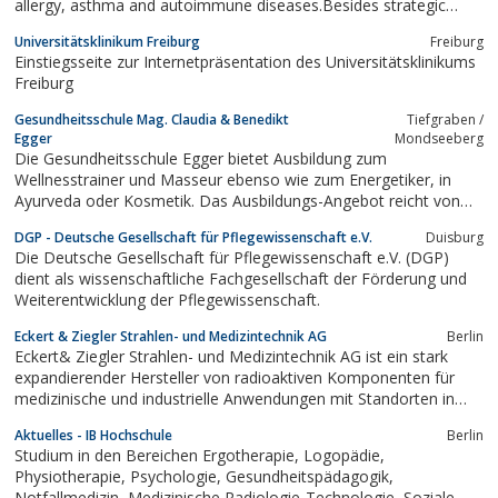
allergy, asthma and autoimmune diseases.Besides strategic
management, administration and business development, the
Universitätsklinikum Freiburg
Freiburg
international centre in Uppsala incorporates extensive research
Einstiegsseite zur Internetpräsentation des Universitätsklinikums
and development facilities,...
Freiburg
Gesundheitsschule Mag. Claudia & Benedikt
Tiefgraben /
Egger
Mondseeberg
Die Gesundheitsschule Egger bietet Ausbildung zum
Wellnesstrainer und Masseur ebenso wie zum Energetiker, in
Ayurveda oder Kosmetik. Das Ausbildungs-Angebot reicht von
Massage über Qi Gong und Tai Chi bis hin zum Fitnesstrainer als
DGP - Deutsche Gesellschaft für Pflegewissenschaft e.V.
Duisburg
Wellnessprofi.
Die Deutsche Gesellschaft für Pflegewissenschaft e.V. (DGP)
dient als wissenschaftliche Fachgesellschaft der Förderung und
Weiterentwicklung der Pflegewissenschaft.
Eckert & Ziegler Strahlen- und Medizintechnik AG
Berlin
Eckert& Ziegler Strahlen- und Medizintechnik AG ist ein stark
expandierender Hersteller von radioaktiven Komponenten für
medizinische und industrielle Anwendungen mit Standorten in
Berlin, Prag und Los Angeles.
Aktuelles - IB Hochschule
Berlin
Studium in den Bereichen Ergotherapie, Logopädie,
Physiotherapie, Psychologie, Gesundheitspädagogik,
Notfallmedizin, Medizinische Radiologie-Technologie, Soziale