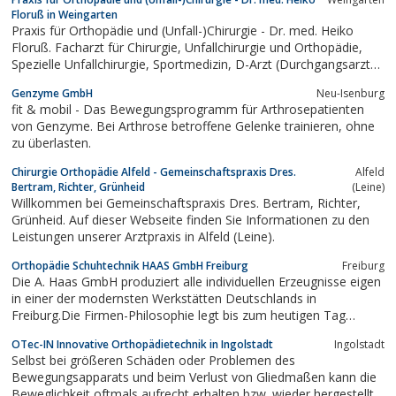
Aufwachraumbetten. Über 6.000 Operationen werden hier pro
Floruß in Weingarten
Jahr durchgeführt.
Praxis für Orthopädie und (Unfall-)Chirurgie - Dr. med. Heiko
Floruß. Facharzt für Chirurgie, Unfallchirurgie und Orthopädie,
Spezielle Unfallchirurgie, Sportmedizin, D-Arzt (Durchgangsarzt
(Schul-/Wege-/Arbeitsunfälle))
Genzyme GmbH
Neu-Isenburg
fit & mobil - Das Bewegungsprogramm für Arthrosepatienten
von Genzyme. Bei Arthrose betroffene Gelenke trainieren, ohne
zu überlasten.
Chirurgie Orthopädie Alfeld - Gemeinschaftspraxis Dres.
Alfeld
Bertram, Richter, Grünheid
(Leine)
Willkommen bei Gemeinschaftspraxis Dres. Bertram, Richter,
Grünheid. Auf dieser Webseite finden Sie Informationen zu den
Leistungen unserer Arztpraxis in Alfeld (Leine).
Orthopädie Schuhtechnik HAAS GmbH Freiburg
Freiburg
Die A. Haas GmbH produziert alle individuellen Erzeugnisse eigen
in einer der modernsten Werkstätten Deutschlands in
Freiburg.Die Firmen-Philosophie legt bis zum heutigen Tag
größten Wert darauf, höchste Qualitätsansprüche zu
OTec-IN Innovative Orthopädietechnik in Ingolstadt
Ingolstadt
gewährleisten. Es werden weder Fertigerzeugnisse verarbeitet
Selbst bei größeren Schäden oder Problemen des
noch Arbeiten außer Haus gegeben....
Bewegungsapparats und beim Verlust von Gliedmaßen kann die
Beweglichkeit oftmals aufrecht erhalten bzw. wieder hergestellt