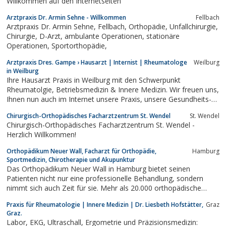
Willkommen auf den Internetseiten
Arztpraxis Dr. Armin Sehne - Willkommen
Fellbach
Arztpraxis Dr. Armin Sehne, Fellbach, Orthopädie, Unfallchirurgie,
Chirurgie, D-Arzt, ambulante Operationen, stationäre
Operationen, Sportorthopädie,
Arztpraxis Dres. Gampe › Hausarzt | Internist | Rheumatologe
Weilburg
in Weilburg
Ihre Hausarzt Praxis in Weilburg mit den Schwerpunkt
Rheumatolgie, Betriebsmedizin & Innere Medizin. Wir freuen uns,
Ihnen nun auch im Internet unsere Praxis, unsere Gesundheits-
leistungen und unser qualifiziertes Team vorstellen zu können.
Chirurgisch-Orthopädisches Facharztzentrum St. Wendel
St. Wendel
Während der Sprechzeiten sind wir immer persönlich für Sie da.
Chirurgisch-Orthopädisches Facharztzentrum St. Wendel -
Herzlich Willkommen!
Orthopädikum Neuer Wall, Facharzt für Orthopädie,
Hamburg
Sportmedizin, Chirotherapie und Akupunktur
Das Orthopädikum Neuer Wall in Hamburg bietet seinen
Patienten nicht nur eine professionelle Behandlung, sondern
nimmt sich auch Zeit für sie. Mehr als 20.000 orthopädische
Operationen wurden bereits in der Tagesklinik furchgeführt.
Praxis für Rheumatologie | Innere Medizin | Dr. Liesbeth Hofstätter,
Graz
Sowohl Kassen- als auch Privatversicherte sind dort willkommen.
Graz.
Labor, EKG, Ultraschall, Ergometrie und Präzisionsmedizin: