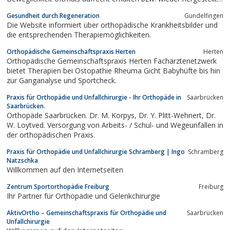
werden. Orthopädie-Technik leistet hierbei die notwendige Hilfes
Gesundheit durch Regeneration
Gundelfingen
Die Website informiert über orthopädische Krankheitsbilder und
die entsprechenden Therapiemöglichkeiten.
Orthopädische Gemeinschaftspraxis Herten
Herten
Orthopädische Gemeinschaftspraxis Herten Fachärztenetzwerk
bietet Therapien bei Ostopathie Rheuma Gicht Babyhüfte bis hin
zur Ganganalyse und Sportcheck.
Praxis für Orthopädie und Unfallchirurgie - Ihr Orthopäde in
Saarbrücken
Saarbrücken.
Orthopäde Saarbrücken. Dr. M. Korpys, Dr. Y. Plitt-Wehnert, Dr.
W. Loytved. Versorgung von Arbeits- / Schul- und Wegeunfällen in
der orthopädischen Praxis.
Praxis für Orthopädie und Unfallchirurgie Schramberg | Ingo
Schramberg
Natzschka
Willkommen auf den Internetseiten
Zentrum Sportorthopädie Freiburg
Freiburg
Ihr Partner für Orthopädie und Gelenkchirurgie
AktivOrtho – Gemeinschaftspraxis für Orthopädie und
Saarbrücken
Unfallchirurgie