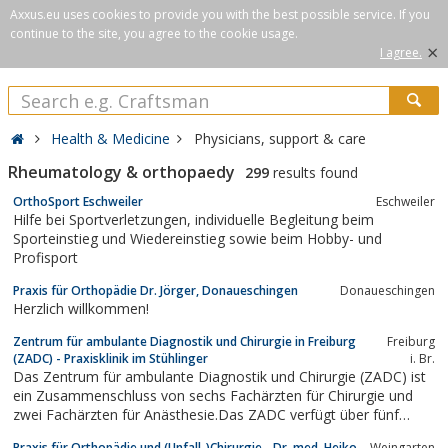
Axxus.eu uses cookies to provide you with the best possible service. If you
continue to the site, you agree to the cookie usage.
×
I agree.
Health & Medicine
Physicians, support & care
Rheumatology & orthopaedy
299
results found
OrthoSport Eschweiler
Eschweiler
Hilfe bei Sportverletzungen, individuelle Begleitung beim
Sporteinstieg und Wiedereinstieg sowie beim Hobby- und
Profisport
Praxis für Orthopädie Dr. Jörger, Donaueschingen
Donaueschingen
Herzlich willkommen!
Zentrum für ambulante Diagnostik und Chirurgie in Freiburg
Freiburg
(ZADC) - Praxisklinik im Stühlinger
i. Br.
Das Zentrum für ambulante Diagnostik und Chirurgie (ZADC) ist
ein Zusammenschluss von sechs Fachärzten für Chirurgie und
zwei Fachärzten für Anästhesie.Das ZADC verfügt über fünf
modern ausgestattete Operationssäle sowie 20
Praxis für Orthopädie und (Unfall-)Chirurgie - Dr. med. Heiko
Weingarten