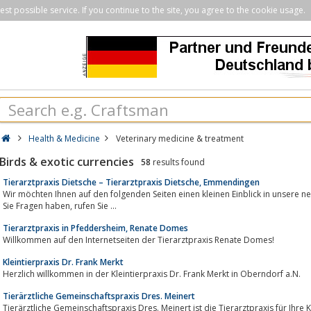
st possible service. If you continue to the site, you agree to the cookie usage.
Health & Medicine
Veterinary medicine & treatment
Birds & exotic currencies
58
results found
Tierarztpraxis Dietsche – Tierarztpraxis Dietsche, Emmendingen
Wir möchten Ihnen auf den folgenden Seiten einen kleinen Einblick in unsere ne
Sie Fragen haben, rufen Sie ...
Tierarztpraxis in Pfeddersheim, Renate Domes
Willkommen auf den Internetseiten der Tierarztpraxis Renate Domes!
Kleintierpraxis Dr. Frank Merkt
Herzlich willkommen in der Kleintierpraxis Dr. Frank Merkt in Oberndorf a.N.
Tierärztliche Gemeinschaftspraxis Dres. Meinert
Tierärztliche Gemeinschaftspraxis Dres. Meinert ist die Tierarztpraxis für Ihre Kleintiere, ob Hund, Katze, Kaninchen oder