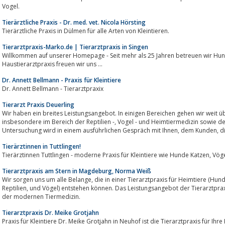
Vogel.
Tierärztliche Praxis - Dr. med. vet. Nicola Hörsting
Tierärztliche Praxis in Dülmen für alle Arten von Kleintieren.
Tierarztpraxis-Marko.de | Tierarztpraxis in Singen
Willkommen auf unserer Homepage - Seit mehr als 25 Jahren betreuen wir Hunde und Katzen, Kleinsäuger
Haustierarztpraxis freuen wir uns ...
Dr. Annett Bellmann - Praxis für Kleintiere
Dr. Annett Bellmann - Tierarztpraxix
Tierarzt Praxis Deuerling
Wir haben ein breites Leistungsangebot. In einigen Bereichen gehen wir weit 
insbesondere im Bereich der Reptilien -, Vogel - und Heimtiermedizin sowie der Tierzahnheilkunde.Nach gründlicher
Untersuchu
Tierärztinnen in Tuttlingen!
Tierarztpraxis am Stern in Magdeburg, Norma Weiß
Wir sorgen uns um alle Belange, die in einer Tierarztpraxis für Heimtiere (Hunde, Katzen, Meerschweinchen, Kaninchen,
Reptilien, und Vögel) entstehen können. Das Leistungsangebot der Tierarztpraxis am Stern umfasst dabei nahezu alle Gebiete
der modernen Tiermedizin.
Tierarztpraxis Dr. Meike Grotjahn
Praxis für Kleintiere Dr. Meike Grotjahn in Neuhof ist die Tierarztpraxis für Ihre Kleintiere, ob Hund, Katze,