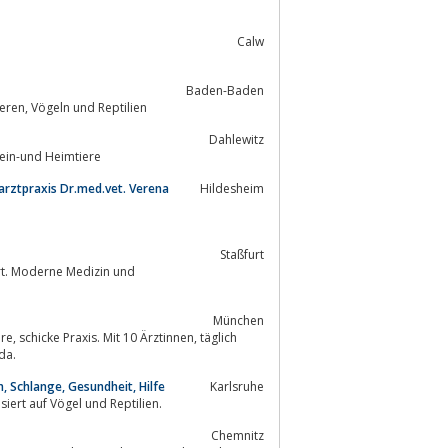
Calw
Baden-Baden
...modern ausgestattete Fachklinik zur Behandlung von Hunden, Katzen, Heimtieren, Vögeln und Reptilien
Dahlewitz
lein-und Heimtiere
arztpraxis Dr.med.vet. Verena
Hildesheim
Staßfurt
urt. Moderne Medizin und
München
 da.
en, Schlange, Gesundheit, Hilfe
Karlsruhe
isiert auf Vögel und Reptilien.
Chemnitz