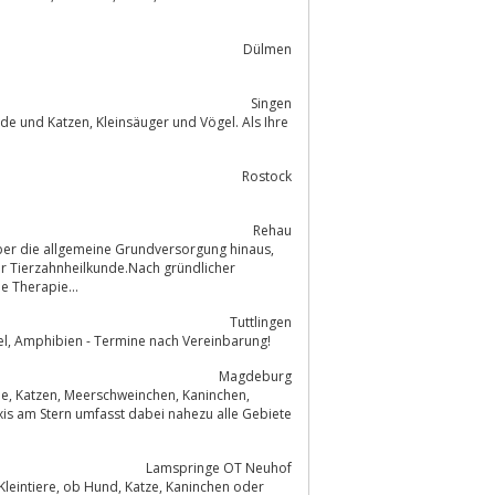
Dülmen
Singen
 und Vögel. Als Ihre
Rostock
Rehau
über die allgemeine Grundversorgung hinaus,
ng wird in einem ausführlichen Gespräch mit Ihnen, dem Kunden, die Therapie...
Tuttlingen
Tierärztinnen Tuttlingen - moderne Praxis für Kleintiere wie Hunde Katzen, Vögel, Amphibien - Termine nach Vereinbarung!
Magdeburg
Lamspringe OT Neuhof
 Kaninchen oder