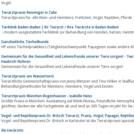
Vogel.
Tierarztpraxis Renninger in Calw
Tierarztpraxis für: alle Klein- und Heimtiere, Frettchen, Vögel, Reptilien, Pferde
Tierklinik Baden-Baden | Ihr Tierarzt / Ihre Tierärzte in Baden-Baden!
Ganzheitliche Tierheilkunde
HP eines Tierheilpraktikers (Tätigkeitsschwerpunkt: Papageien sowie andere K
Gemeinsam für die Gesundheit und Lebensfreude unserer Tiere sorgen! - Tier
Haubrich-Nöhren
Gemeinsam für die Gesundheit und Lebensfreude unserer Tiere sorgen!
Tierarztpraxis am Wasserturm
Tierärztliche Gemeinschaftspraxis von Jenny Metzner und Tina Völker in Staßf
Behandlungsmethoden für Kleintiere, Heimtiere, Vögel und Exoten.
Tierarztpraxis München Bogenhausen - Isabelle Heiss
Größte Praxis in München: Ausstattung auf Klinik-Niveau, freundliche Atmosphäre, schicke Praxis. Mit 10 Ärztinnen, täglich
geöffnet, decken wir alle Fachgebiete ab und sind an 365 Tagen im Jahr für Sie
Vogel- und Reptilienpraxis Dr. Britsch Tierarzt, Praxis, Vogel, Papagei, Reptili
Vogel- und Reptilienpraxis Dr. Britsch in Karlsruhe ist die Tierarztpraxis spezial
die tierärztin