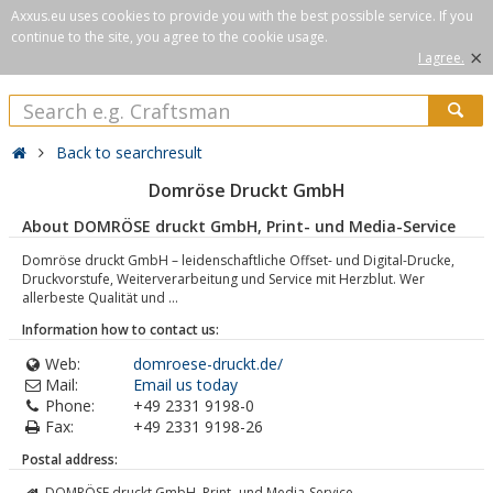
Axxus.eu uses cookies to provide you with the best possible service. If you
continue to the site, you agree to the cookie usage.
×
I agree.
Back to searchresult
Domröse Druckt GmbH
About DOMRÖSE druckt GmbH, Print- und Media-Service
Domröse druckt GmbH – leidenschaftliche Offset- und Digital-Drucke,
Druckvorstufe, Weiterverarbeitung und Service mit Herzblut. Wer
allerbeste Qualität und ...
Information how to contact us:
Web:
domroese-druckt.de/
Mail:
Email us today
Phone:
+49 2331 9198-0
Fax:
+49 2331 9198-26
Postal address:
DOMRÖSE druckt GmbH, Print- und Media-Service