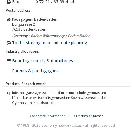
Fax:
0 72 21 / 35 59-4 44
Postal address:
Pädagogium Baden-Baden
Burgstrasse 2
76530
Baden-Baden
Germany • Baden-Württemberg • Baden-Baden
To the starting map and route planning
Industry allocations:
Boarding schools & dormitories
Parents & paedagogues
Product- / search words:
internat ganztagesschule abitur grundschule gymnasium
förderkurse wirtschaftsgymnasium Sozialwissenschaftliches
Gymnasium fremdsprachen
Corporate Information
•
Criticism or ideas?
© 1998 - 2026 economy network axxus • all rights reserved