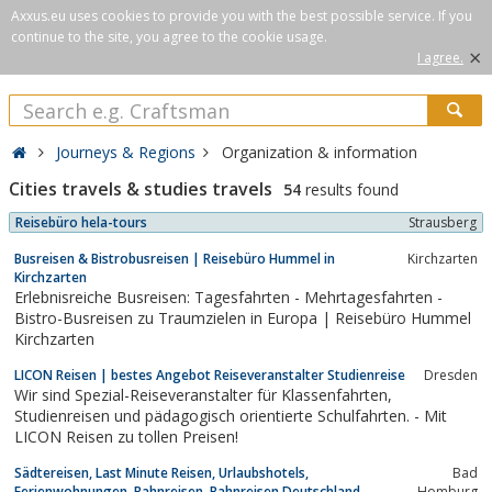
Axxus.eu uses cookies to provide you with the best possible service. If you
continue to the site, you agree to the cookie usage.
×
I agree.
Journeys & Regions
Organization & information
Cities travels & studies travels
54
results found
Reisebüro hela-tours
Strausberg
Busreisen & Bistrobusreisen | Reisebüro Hummel in
Kirchzarten
Kirchzarten
Erlebnisreiche Busreisen: Tagesfahrten - Mehrtagesfahrten -
Bistro-Busreisen zu Traumzielen in Europa | Reisebüro Hummel
Kirchzarten
LICON Reisen | bestes Angebot Reiseveranstalter Studienreise
Dresden
Wir sind Spezial-Reiseveranstalter für Klassenfahrten,
Studienreisen und pädagogisch orientierte Schulfahrten. - Mit
LICON Reisen zu tollen Preisen!
Sädtereisen, Last Minute Reisen, Urlaubshotels,
Bad
Ferienwohnungen, Bahnreisen, Bahnreisen Deutschland,
Homburg