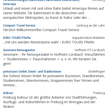
Ameropa
Urlaub und reisen mit und ohne Bahn bietet Ameropa Reisen auf
seiner Website. Ob Bahnreisen in die deutschen und
europäischen Metropolen, zu Kunst & Kultur oder der
Jahresurlaub am Meer - Ameropa bietet Zugreisen und
Compact Travel Service
Limburg an der Lahn
Urlaubspakete für jeden Geschmack.Bahnreisen mit Ameropa
Herzlich Willkommen!Bei Compact Travel Service
sind die Alternative zu lästigen Autofahrten. Der...
EURO TOURS Pfeifer
Kappelrodeck-Waldulm
...mit uns werden Reiseträume wahr › EURO TOURS Pfeifer
Geomare Reiseagentur
Hofheim OT Lorsbach
Geomare – Ihr Reisespezialist in Hofheim Lorsbach. Kreuzfahrten
✓ Studienreisen ✓ Pauschalreisen ✓ u. v. m. Wir beraten Sie
gern!
jomotours GmbH, Event- und Städtereisen
Sindelfingen
Bei Söhner Reisen findet Ihr preiswerte Busreisen, Staedtereisen,
Studienreisen, Silvesterreisen, Gruppenreisen fuer Firmen und
Vereine...
Kultour
Freiburg
Freiburg Kultour ist der größte Anbieter von Stadtführungen,
Ausflugs- und Kulturfahrten in Freiburg im Breisgau und der
Region.