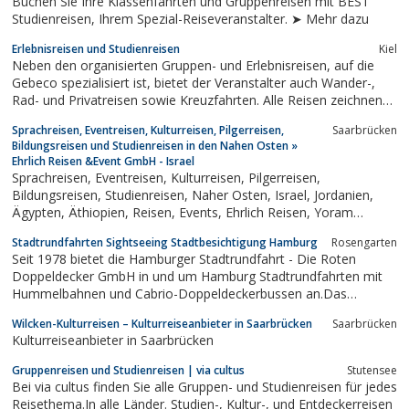
Buchen Sie Ihre Klassenfahrten und Gruppenreisen mit BEST
Studienreisen, Ihrem Spezial-Reiseveranstalter. ➤ Mehr dazu
Erlebnisreisen und Studienreisen
Kiel
Neben den organisierten Gruppen- und Erlebnisreisen, auf die
Gebeco spezialisiert ist, bietet der Veranstalter auch Wander-,
Rad- und Privatreisen sowie Kreuzfahrten. Alle Reisen zeichnen
sich durch ein attraktives Preis-Leistungs-Verhältnis und eine
Sprachreisen, Eventreisen, Kulturreisen, Pilgerreisen,
Saarbrücken
erfahrene Reiseleitung aus.
Bildungsreisen und Studienreisen in den Nahen Osten »
Ehrlich Reisen &Event GmbH - Israel
Sprachreisen, Eventreisen, Kulturreisen, Pilgerreisen,
Bildungsreisen, Studienreisen, Naher Osten, Israel, Jordanien,
Ägypten, Äthiopien, Reisen, Events, Ehrlich Reisen, Yoram
Ehrlich, Kulturaustausch
Stadtrundfahrten Sightseeing Stadtbesichtigung Hamburg
Rosengarten
Seit 1978 bietet die Hamburger Stadtrundfahrt - Die Roten
Doppeldecker GmbH in und um Hamburg Stadtrundfahrten mit
Hummelbahnen und Cabrio-Doppeldeckerbussen an.Das
Leistungsspektrum unseres Unternehmens ist genauso vielseitig
Wilcken-Kulturreisen – Kulturreiseanbieter in Saarbrücken
Saarbrücken
wie die Wünsche unserer Fahrgäste. Was Sie von uns erwarten
Kulturreiseanbieter in Saarbrücken
können sind planmäßige und individuelle...
Gruppenreisen und Studienreisen | via cultus
Stutensee
Bei via cultus finden Sie alle Gruppen- und Studienreisen für jedes
Reisethema.In alle Länder. Studien-, Kultur-, und Entdeckerreisen