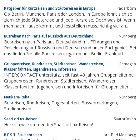
Ratgeber für Kurzreisen und Städtereisen in Europa
Paderborn
Ob Berlin, München, Paris oder London. In Europa lohnt sich so
ziemlich jede Städtereise und jede Kurzreise. Doch was ist, wenn
man nach Hause kommt und feststellen muss, richtig viel an
Sehenswürdigkeiten verpasst zu haben. Wir haben die
Busreisen nach Paris auf Russisch aus Deutschland
Nürnberg
wichtigsten und atemberaubensten Sehenswürdigkeiten für eine
Busreisen nach Paris aus Deutschland mit Führungen und
Kurzreise oder Städtereise...
Reiseleitung auf Russisch und Deutsch sind unser Fachgebiet. Bei
uns finden Sie alle Parisreisen, egal ob aus Berlin, Frankfurt,
Mannheim, Nürnberg, München, Köln, Dortmund, Heilbronn oder
Gruppenreisen, Rundreisen, Städtereisen, Wanderreisen,
Remagen
anderen Städten. Alle Reisen nach Frankreich Paris po
Klassenfahrten, Jugendreisen, Inforeisen
russki.Führungen auf...
INTERCONTACT unterstützt seit fast 40 Jahren Gruppenleiter bei
Gruppenreisen, Rundreisen, Städtereisen, Wanderreisen,
Klassenfahrten, Jugendreisen und Inforeisen für Gruppenleiter
nach Amerika, Asien, Afrika, Europa, Australien, Neuseeland und
Neukam-Reba
Nürnberg
Südsee. z.B. Berlin, Hamburg, Rom, London, Barcelona, Paris,
Busreisen, Rundreisen, Tagesfahrten, Busvermietungen,
Provence
Studienreisen
SaarLorLux-Reisen
Saarbrücken
Herzlich willkommen bei SaarLorLux-Reisen!
B.E.S.T. Studienreisen
Horn-Bad Meinberg