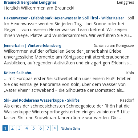
Brauneck Bergbahn Lenggries
Lenggries
Herzlich Willkommen am Brauneck!
Hexenwasser - Erlebnispark Hexenwasser in Söll Tirol - Wilder Kaiser
Söll
Im Hexenwasser werden Sie jeden Tag – bei Sonne oder bei
Regen – von unserem Hexenwasser Team betreut. Wir zeigen
Ihnen Wege, Plätze und Wunderkammern. Wir verführen Sie zum
Lauschen, zum absichtslosen Schauen, zum barfuß Denken.
Jennerbahn | Wintererlebnisberg
Schönau am Königssee
Willkommen auf der offiziellen Seite der Jennerbahn! Erlebe
unvergessliche Momente am Königssee mit atemberaubenden
Ausblicken, aufregenden Aktivitäten und einzigartigen Erlebnissen
in den Berchtesgadener Alpen.
Kölner Seilbahn-
Köln
… mit Europas erster Seilschwebebahn über einem Fluß! Erleben
Sie das einmalige Panorama von Köln, über dem Wasser von
„Vater Rhein” schwebend – die Silhouette der Domstadt als
Fotomotiv der unvergesslichen Eindrücke.
Ski- und Rodelarena Wasserkuppe - Skilifte
Rasdorf
Als eines der schneesichersten Schneegebiete der Rhön hat die
Wasserkuppe Wintersportbegeisterten einiges zu bieten: 5 Lifte
lassen Ski- und Snowboardfahrerträume war werden. Die
Flutlichtanlagen ermöglichen den Wintersportspaß bis 22 Uhr.
1
2
3
4
5
6
7
>
Nächste Seite