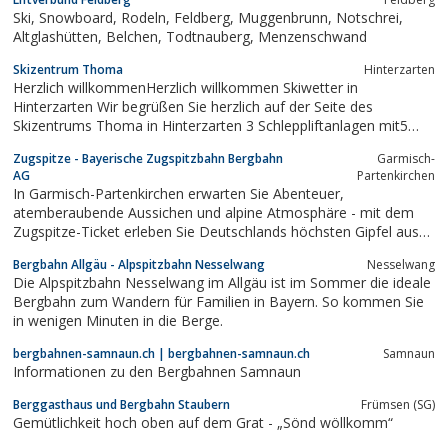
Ski, Snowboard, Rodeln, Feldberg, Muggenbrunn, Notschrei,
Altglashütten, Belchen, Todtnauberg, Menzenschwand
Skizentrum Thoma
Hinterzarten
Herzlich willkommenHerzlich willkommen Skiwetter in
Hinterzarten Wir begrüßen Sie herzlich auf der Seite des
Skizentrums Thoma in Hinterzarten 3 Schleppliftanlagen mit5
Abfahrtsmöglichkeiten auf einer Gesamtlänge von 4 km laden Sie
Zugspitze - Bayerische Zugspitzbahn Bergbahn
Garmisch-
zu einem wunderbaren Skierlebnis ein! Öffnungszeiten
AG
Partenkirchen
Tagesbetrieb Sa und So von 9.00-16.30 Uhr...
In Garmisch-Partenkirchen erwarten Sie Abenteuer,
atemberaubende Aussichen und alpine Atmosphäre - mit dem
Zugspitze-Ticket erleben Sie Deutschlands höchsten Gipfel aus
verschiedenen Perspektiven.
Bergbahn Allgäu - Alpspitzbahn Nesselwang
Nesselwang
Die Alpspitzbahn Nesselwang im Allgäu ist im Sommer die ideale
Bergbahn zum Wandern für Familien in Bayern. So kommen Sie
in wenigen Minuten in die Berge.
bergbahnen-samnaun.ch | bergbahnen-samnaun.ch
Samnaun
Informationen zu den Bergbahnen Samnaun
Berggasthaus und Bergbahn Staubern
Frümsen (SG)
Gemütlichkeit hoch oben auf dem Grat - „Sönd wöllkomm“