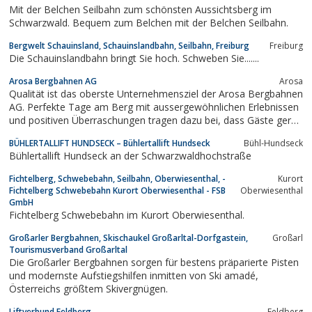
Mit der Belchen Seilbahn zum schönsten Aussichtsberg im
Schwarzwald. Bequem zum Belchen mit der Belchen Seilbahn.
Bergwelt Schauinsland, Schauinslandbahn, Seilbahn, Freiburg
Freiburg
Die Schauinslandbahn bringt Sie hoch. Schweben Sie.......
Arosa Bergbahnen AG
Arosa
Qualität ist das oberste Unternehmensziel der Arosa Bergbahnen
AG. Perfekte Tage am Berg mit aussergewöhnlichen Erlebnissen
und positiven Überraschungen tragen dazu bei, dass Gäste gerne
das Schnee- und Sommersportgebiet Arosa Lenzerheide
BÜHLERTALLIFT HUNDSECK – Bühlertallift Hundseck
Bühl-Hundseck
besuchen. Hier erhalten Sie einen Einblick in die Welt der Arosa
Bühlertallift Hundseck an der Schwarzwaldhochstraße
Bergbahnen AG.
Fichtelberg, Schwebebahn, Seilbahn, Oberwiesenthal, -
Kurort
Fichtelberg Schwebebahn Kurort Oberwiesenthal - FSB
Oberwiesenthal
GmbH
Fichtelberg Schwebebahn im Kurort Oberwiesenthal.
Großarler Bergbahnen, Skischaukel Großarltal-Dorfgastein,
Großarl
Tourismusverband Großarltal
Die Großarler Bergbahnen sorgen für bestens präparierte Pisten
und modernste Aufstiegshilfen inmitten von Ski amadé,
Österreichs größtem Skivergnügen.
Liftverbund Feldberg
Feldberg