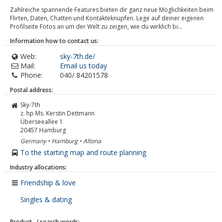
Zahlreiche spannende Features bieten dir ganz neue Möglichkeiten beim
Flirten, Daten, Chatten und Kontakteknüpfen. Lege auf deiner eigenen
Profilseite Fotos an um der Welt zu zeigen, wie du wirklich bi...
Information how to contact us:
Web:
sky-7th.de/
Mail:
Email us today
Phone:
040/ 84201578
Postal address:
Sky-7th
z. hp Ms. Kerstin Dettmann
Überseeallee 1
20457
Hamburg
Germany • Hamburg • Altona
To the starting map and route planning
Industry allocations:
Friendship & love
Singles & dating
Product- / search words: