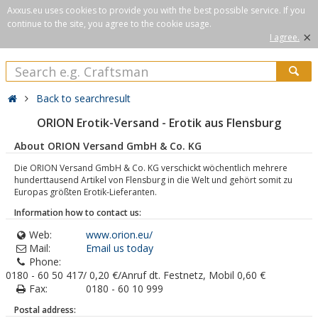
Axxus.eu uses cookies to provide you with the best possible service. If you
continue to the site, you agree to the cookie usage.
×
I agree.
Back to searchresult
ORION Erotik-Versand - Erotik aus Flensburg
About ORION Versand GmbH & Co. KG
Die ORION Versand GmbH & Co. KG verschickt wöchentlich mehrere
hunderttausend Artikel von Flensburg in die Welt und gehört somit zu
Europas größten Erotik-Lieferanten.
Information how to contact us:
Web:
www.orion.eu/
Mail:
Email us today
Phone:
0180 - 60 50 417/ 0,20 €/Anruf dt. Festnetz, Mobil 0,60 €
Fax:
0180 - 60 10 999
Postal address: