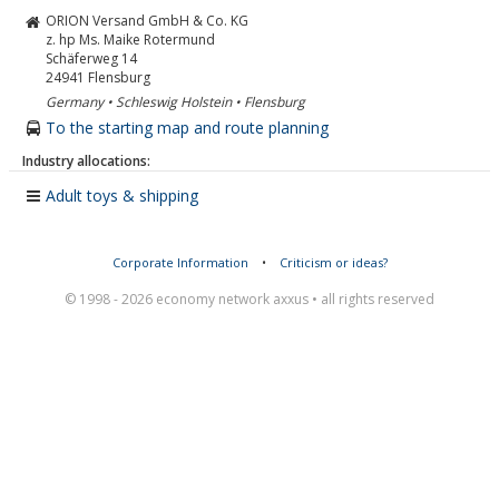
ORION Versand GmbH & Co. KG
z. hp Ms. Maike Rotermund
Schäferweg 14
24941
Flensburg
Germany • Schleswig Holstein • Flensburg
To the starting map and route planning
Industry allocations:
Adult toys & shipping
Corporate Information
•
Criticism or ideas?
© 1998 - 2026 economy network axxus • all rights reserved