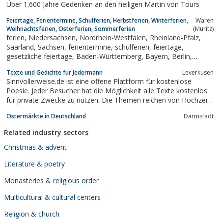
Über 1.600 Jahre Gedenken an den heiligen Martin von Tours
Feiertage, Ferientermine, Schulferien, Herbstferien, Winterferien,
Waren
Weihnachtsferien, Osterferien, Sommerferien
(Müritz)
ferien, Niedersachsen, Nordrhein-Westfalen, Rheinland-Pfalz,
Saarland, Sachsen, ferientermine, schulferien, feiertage,
gesetzliche feiertage, Baden-Württemberg, Bayern, Berlin,
Brandenburg, herbstferien, weihnachtsferien, Bremen, Hamburg,
Texte und Gedichte für Jedermann
Leverkusen
Hessen, Mecklenburg-Vorpommern, winterferien, osterferien,
Sinnvollerweise.de ist eine offene Plattform für kostenlose
sommerferien,...
Poesie. Jeder Besucher hat die Möglichkeit alle Texte kostenlos
für private Zwecke zu nutzen. Die Themen reichen von Hochzeit
über Geburtstag bis hin zu Weihnachten.
Ostermärkte in Deutschland
Darmstadt
Related industry sectors
Christmas & advent
Literature & poetry
Monasteries & religious order
Multicultural & cultural centers
Religion & church