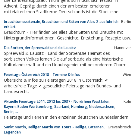
Die Landeshauptstadt Thüringens schmückt sich festlich im
Advent. Geprägt durch einen der am besten erhaltenen
mittelalterlichen Stadtkerne Deutschlands ist die Stadt eine
reizvolle Mischung aus reichen Patrizierhäusern und liebevoll
brauchtumsseiten.de, Brauchtum und Sitten von A bis Z ausführlich
Berlin
rekonstruierten Fachwerkhäusern. Mariendom und Severikirche,
erklärt
dieses monumentale unverwechselbare...
Brauchtum - Hier finden Sie alles über Sitten und Bräuche mit
Hintergrundinformationen, Geschichte, Entstehung, Rezepte usw.
Die Sorben, der Spreewald und die Lausitz
Hannover
Spreewald & Lausitz - Land der SorbenDie Heimat des
sorbischen Volkes lernen Sie auf sorbe.de als eine historische
Kulturlandschaft und ein Urlaubsgebiet mit besonderem Charme
kennen. Informieren Sie sich über Niederlausitz und den
Feiertage Österreich 2018 - Termine & Infos
Wien
Spreewald, sowie über die Oberlausitz und das Zittauer-Gebirge.
Übersicht & Infos zu Feiertagen 2018 in Österreich: ✔
arbeitsfreie Tage ✔ gesetzliche Feiertage nach Bundes- und
Landesrecht.
Aktuelle Feiertage 2011, 2012 bis 2037 - Nordrhein Westfalen,
Köln
Bayern, Baden Württemberg, Saarland, Hamburg, Niedersachsen,
Berlin, ...
Feiertage und Ferien in den einzelnen deutschen Bundesländern
Sankt Martin, Heiliger Martin von Tours - Heilige, Laternen,
Grevenbroich
Legenden