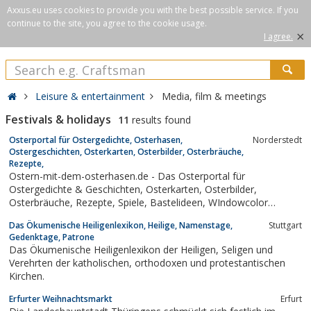
Axxus.eu uses cookies to provide you with the best possible service. If you
continue to the site, you agree to the cookie usage.
×
I agree.
Leisure & entertainment
Media, film & meetings
Festivals & holidays
11
results found
Osterportal für Ostergedichte, Osterhasen,
Norderstedt
Ostergeschichten, Osterkarten, Osterbilder, Osterbräuche,
Rezepte,
Ostern-mit-dem-osterhasen.de - Das Osterportal für
Ostergedichte & Geschichten, Osterkarten, Osterbilder,
Osterbräuche, Rezepte, Spiele, Bastelideen, WIndowcolor
Malvorlagen, Ostersprüche und vieles mehr
Das Ökumenische Heiligenlexikon, Heilige, Namenstage,
Stuttgart
Gedenktage, Patrone
Das Ökumenische Heiligenlexikon der Heiligen, Seligen und
Verehrten der katholischen, orthodoxen und protestantischen
Kirchen.
Erfurter Weihnachtsmarkt
Erfurt