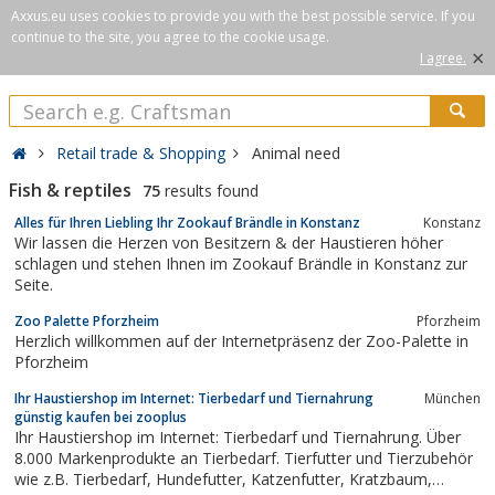
Axxus.eu uses cookies to provide you with the best possible service. If you
continue to the site, you agree to the cookie usage.
×
I agree.
Retail trade & Shopping
Animal need
Fish & reptiles
75
results found
Alles für Ihren Liebling Ihr Zookauf Brändle in Konstanz
Konstanz
Wir lassen die Herzen von Besitzern & der Haustieren höher
schlagen und stehen Ihnen im Zookauf Brändle in Konstanz zur
Seite.
Zoo Palette Pforzheim
Pforzheim
Herzlich willkommen auf der Internetpräsenz der Zoo-Palette in
Pforzheim
Ihr Haustiershop im Internet: Tierbedarf und Tiernahrung
München
günstig kaufen bei zooplus
Ihr Haustiershop im Internet: Tierbedarf und Tiernahrung. Über
8.000 Markenprodukte an Tierbedarf. Tierfutter und Tierzubehör
wie z.B. Tierbedarf, Hundefutter, Katzenfutter, Kratzbaum,