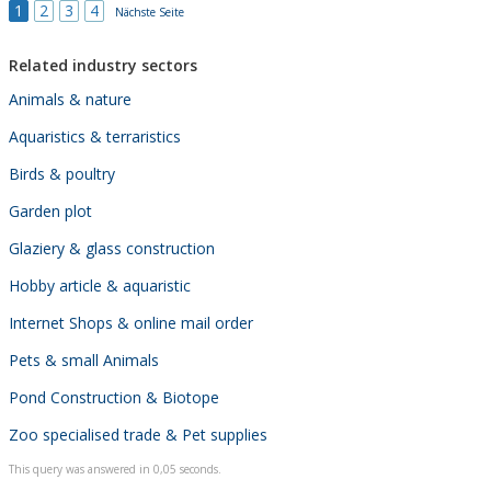
1
2
3
4
Nächste Seite
Related industry sectors
Animals & nature
Aquaristics & terraristics
Birds & poultry
Garden plot
Glaziery & glass construction
Hobby article & aquaristic
Internet Shops & online mail order
Pets & small Animals
Pond Construction & Biotope
Zoo specialised trade & Pet supplies
This query was answered in 0,05 seconds.