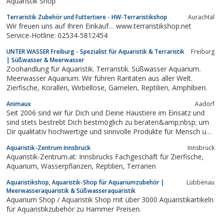
Aquaristik Shop
Terraristik Zubehör und Futtertiere - HW-Terraristikshop
Aurachtal
Wir freuen uns auf Ihren Einkauf… www.terraristikshop.net
Service-Hotline: 02534-5812454
UNTER WASSER Freiburg - Spezialist für Aquaristik & Terraristik
Freiburg
| Süßwasser & Meerwasser
Zoohandlung für Aquaristik. Terraristik. Süßwasser Aquarium.
Meerwasser Aquarium. Wir führen Raritäten aus aller Welt.
Zierfische, Korallen, Wirbellose, Garnelen, Reptilien, Amphibien.
Animaux
Aadorf
Seit 2006 sind wir für Dich und Deine Haustiere im Einsatz und
sind stets bestrebt Dich bestmöglich zu beraten&amp;nbsp; um
Dir qualitativ hochwertige und sinnvolle Produkte für Mensch und
Tier anzubieten. Durch unseren vergrösserten...
Aquaristik-Zentrum Innsbruck
Innsbruck
Aquaristik-Zentrum.at: Innsbrucks Fachgeschäft für Zierfische,
Aquarium, Wasserpflanzen, Reptilien, Terrarien
Aquaristikshop, Aquaristik-Shop für Aquariumzubehör |
Lübbenau
Meerwasseraquaristik & Süßwasseraquaristik
Aquarium Shop / Aquaristik Shop mit über 3000 Aquaristikartikeln
für Aquaristikzubehör zu Hammer Preisen.