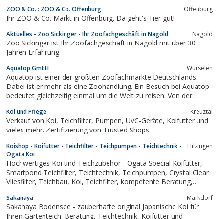
Kaninchenstall, Hasenstall, Hundezubehör, Katzenzubehör
ZOO & Co. : ZOO & Co. Offenburg
Offenburg
Ihr ZOO & Co. Markt in Offenburg. Da geht's Tier gut!
Aktuelles - Zoo Sickinger - Ihr Zoofachgeschäft in Nagold
Nagold
Zoo Sickinger ist Ihr Zoofachgeschäft in Nagold mit über 30
Jahren Erfahrung.
Aquatop GmbH
Würselen
Aquatop ist einer der größten Zoofachmärkte Deutschlands.
Dabei ist er mehr als eine Zoohandlung. Ein Besuch bei Aquatop
bedeutet gleichzeitig einmal um die Welt zu reisen: Von der
sandigen Wüste bis in das tropische Dickicht des Regenwaldes.
Koi und Pflege
Kreuztal
Eine Vielzahl an Nagern, Terrarientieren, Vögeln und
Verkauf von Koi, Teichfilter, Pumpen, UVC-Geräte, Koifutter und
Unterwasserbewohner warten darauf...
vieles mehr. Zertifizierung von Trusted Shops
Koishop - Koifutter - Teichfilter - Teichpumpen - Teichtechnik -
Hilzingen
Ogata Koi
Hochwertiges Koi und Teichzubehör - Ogata Special Koifutter,
Smartpond Teichfilter, Teichtechnik, Teichpumpen, Crystal Clear
Vliesfilter, Teichbau, Koi, Teichfilter, kompetente Beratung,
Online Shop
Sakanaya
Markdorf
Sakanaya Bodensee - zauberhafte original Japanische Koi für
Ihren Gartenteich. Beratung, Teichtechnik, Koifutter und -