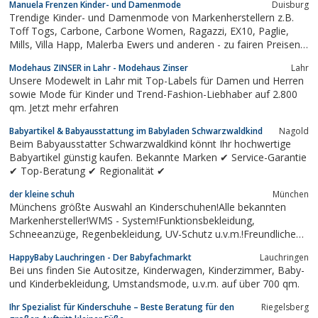
Manuela Frenzen Kinder- und Damenmode
Duisburg
Trendige Kinder- und Damenmode von Markenherstellern z.B.
Toff Togs, Carbone, Carbone Women, Ragazzi, EX10, Paglie,
Mills, Villa Happ, Malerba Ewers und anderen - zu fairen Preisen
bequem in meinem Online-Shop bestellen.
Modehaus ZINSER in Lahr - Modehaus Zinser
Lahr
Unsere Modewelt in Lahr mit Top-Labels für Damen und Herren
sowie Mode für Kinder und Trend-Fashion-Liebhaber auf 2.800
qm. Jetzt mehr erfahren
Babyartikel & Babyausstattung im Babyladen Schwarzwaldkind
Nagold
Beim Babyausstatter Schwarzwaldkind könnt Ihr hochwertige
Babyartikel günstig kaufen. Bekannte Marken ✔ Service-Garantie
✔ Top-Beratung ✔ Regionalität ✔
der kleine schuh
München
Münchens größte Auswahl an Kinderschuhen!Alle bekannten
Markenhersteller!WMS - System!Funktionsbekleidung,
Schneeanzüge, Regenbekleidung, UV-Schutz u.v.m.!Freundliche
Fachberatung!5 Gehminuten vom S-Bahnhof Moosach!
HappyBaby Lauchringen - Der Babyfachmarkt
Lauchringen
Öffnungszeiten:Montag bis Freitag*: 9.00-12.00, 14.00-
Bei uns finden Sie Autositze, Kinderwagen, Kinderzimmer, Baby-
17.00Samstag: 9.00-13.00*...
und Kinderbekleidung, Umstandsmode, u.v.m. auf über 700 qm.
Ihr Spezialist für Kinderschuhe – Beste Beratung für den
Riegelsberg