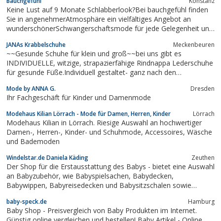
Bauchgefühl
Konstanz
Kommunionkleid . Besuchen Sie unseren Onlineshop, wir sorgen
Keine Lust auf 9 Monate Schlabberlook?Bei bauchgefühl finden
für ein einzigartiges Erscheinen ihrer Kleinen.
Sie in angenehmerAtmosphäre ein vielfältiges Angebot an
wunderschönerSchwangerschaftsmode für jede Gelegenheit und
jeden Typ.Neben einer großen Auswahl an
JANAs Krabbelschuhe
Meckenbeuren
internationalenMarken bieten wir Ihnen auch sonst einiges, was
~~Gesunde Schuhe für klein und groß~~bei uns gibt es
dieSchwangerschaft und Stillzeit...
INDIVIDUELLE, witzige, strapazierfähige Rindnappa Lederschuhe
für gesunde Füße.Individuell gestaltet- ganz nach den
persönlichen Wünschen, Stabiler Halt bei den ersten
Mode by ANNA G.
Dresden
Schritten,rutschsicher durch angeraute Sohle,wie barfuß laufen –
Ihr Fachgeschäft für Kinder und Damenmode
aber sicher geschützte...
Modehaus Kilian Lörrach - Mode für Damen, Herren, Kinder
Lörrach
Modehaus Kilian in Lörrach. Riesige Auswahl an hochwertiger
Damen-, Herren-, Kinder- und Schuhmode, Accessoires, Wäsche
und Bademoden
Windelstar.de Daniela Käding
Zeuthen
Der Shop für die Erstausstattung des Babys - bietet eine Auswahl
an Babyzubehör, wie Babyspielsachen, Babydecken,
Babywippen, Babyreisedecken und Babysitzschalen sowie
Kinderwagen, Buggys und Sportwagen. Im Angebot befindet sich
baby-speck.de
Hamburg
ebenfalls verschiedene Babybekleidung, hier haben wir ein
Baby Shop - Preisvergleich von Baby Produkten im Internet.
Sortiment an Babybekleidung aus...
Günstig online vergleichen und bestellen! Baby Artikel - Online