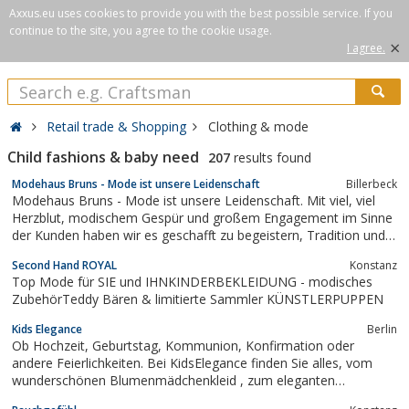
Axxus.eu uses cookies to provide you with the best possible service. If you
continue to the site, you agree to the cookie usage.
×
I agree.
Retail trade & Shopping
Clothing & mode
Child fashions & baby need
207
results found
Modehaus Bruns - Mode ist unsere Leidenschaft
Billerbeck
Modehaus Bruns - Mode ist unsere Leidenschaft. Mit viel, viel
Herzblut, modischem Gespür und großem Engagement im Sinne
der Kunden haben wir es geschafft zu begeistern, Tradition und
Zeitgeist auf excellente Weise zu verbinden. Sie zu begeistern
Second Hand ROYAL
Konstanz
und Ihre Wünsche zu erfüllen ist unser Ziel. Herzlich willkommen.
Top Mode für SIE und IHNKINDERBEKLEIDUNG - modisches
ZubehörTeddy Bären & limitierte Sammler KÜNSTLERPUPPEN
Kids Elegance
Berlin
Ob Hochzeit, Geburtstag, Kommunion, Konfirmation oder
andere Feierlichkeiten. Bei KidsElegance finden Sie alles, vom
wunderschönen Blumenmädchenkleid , zum eleganten
Kinderanzug bis zum perfekten Kommunionanzug oder