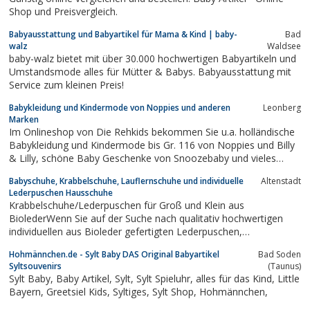
Shop und Preisvergleich.
Babyausstattung und Babyartikel für Mama & Kind | baby-
Bad
walz
Waldsee
baby-walz bietet mit über 30.000 hochwertigen Babyartikeln und
Umstandsmode alles für Mütter & Babys. Babyausstattung mit
Service zum kleinen Preis!
Babykleidung und Kindermode von Noppies und anderen
Leonberg
Marken
Im Onlineshop von Die Rehkids bekommen Sie u.a. holländische
Babykleidung und Kindermode bis Gr. 116 von Noppies und Billy
& Lilly, schöne Baby Geschenke von Snoozebaby und vieles
mehr.
Babyschuhe, Krabbelschuhe, Lauflernschuhe und individuelle
Altenstadt
Lederpuschen Hausschuhe
Krabbelschuhe/Lederpuschen für Groß und Klein aus
BiolederWenn Sie auf der Suche nach qualitativ hochwertigen
individuellen aus Bioleder gefertigten Lederpuschen,
Krabbelschuhen oder Hausschuhen sind, dann sind sie hier bei
Hohmännchen.de - Sylt Baby DAS Original Babyartikel
Bad Soden
"Lilyfooties" genau richtig.Lilyfooties sind sowohl für den eigenen
Syltsouvenirs
(Taunus)
Nachwuchs oder sich...
Sylt Baby, Baby Artikel, Sylt, Sylt Spieluhr, alles für das Kind, Little
Bayern, Greetsiel Kids, Syltiges, Sylt Shop, Hohmännchen,