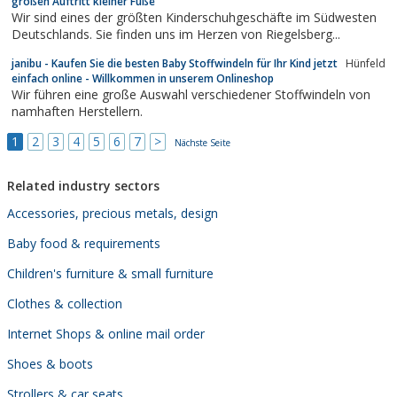
großen Auftritt kleiner Füße
Wir sind eines der größten Kinderschuhgeschäfte im Südwesten
Deutschlands. Sie finden uns im Herzen von Riegelsberg...
janibu - Kaufen Sie die besten Baby Stoffwindeln für Ihr Kind jetzt
Hünfeld
einfach online - Willkommen in unserem Onlineshop
Wir führen eine große Auswahl verschiedener Stoffwindeln von
namhaften Herstellern.
1
2
3
4
5
6
7
>
Nächste Seite
Related industry sectors
Accessories, precious metals, design
Baby food & requirements
Children's furniture & small furniture
Clothes & collection
Internet Shops & online mail order
Shoes & boots
Strollers & car seats