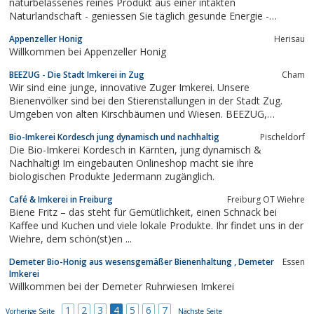
naturbelassenes reines Produkt aus einer intakten
Naturlandschaft - geniessen Sie täglich gesunde Energie -
Appenzeller Bienenhonig und Sie beginnen den Tag mit einem
Appenzeller Honig
Herisau
Lächeln... und lesen Sie die Geschichte dazu... www.apenzeller
Willkommen bei Appenzeller Honig
bienenhonig.ch
BEEZUG - Die Stadt Imkerei in Zug
Cham
Wir sind eine junge, innovative Zuger Imkerei. Unsere
Bienenvölker sind bei den Stierenstallungen in der Stadt Zug.
Umgeben von alten Kirschbäumen und Wiesen. BEEZUG,
www.beezug.com
Bio-Imkerei Kordesch jung dynamisch und nachhaltig
Pischeldorf
Die Bio-Imkerei Kordesch in Kärnten, jung dynamisch &
Nachhaltig! Im eingebauten Onlineshop macht sie ihre
biologischen Produkte Jedermann zugänglich.
Café & Imkerei in Freiburg
Freiburg OT Wiehre
Biene Fritz – das steht für Gemütlichkeit, einen Schnack bei
Kaffee und Kuchen und viele lokale Produkte. Ihr findet uns in der
Wiehre, dem schön(st)en ...
Demeter Bio-Honig aus wesensgemäßer Bienenhaltung , Demeter
Essen
Imkerei
Willkommen bei der Demeter Ruhrwiesen Imkerei
1
2
3
4
5
6
7
Vorherige Seite
Nächste Seite