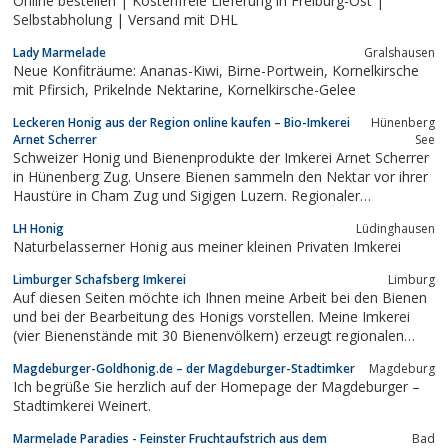
Online bestellen | Kostenfreie Lieferung in Freiburg-Ost |
Selbstabholung | Versand mit DHL
Lady Marmelade
Gralshausen
Neue Konfiträume: Ananas-Kiwi, Birne-Portwein, Kornelkirsche
mit Pfirsich, Prikelnde Nektarine, Kornelkirsche-Gelee
Leckeren Honig aus der Region online kaufen – Bio-Imkerei
Hünenberg
Arnet Scherrer
See
Schweizer Honig und Bienenprodukte der Imkerei Arnet Scherrer
in Hünenberg Zug. Unsere Bienen sammeln den Nektar vor ihrer
Haustüre in Cham Zug und Sigigen Luzern. Regionaler
Blütenhonig, Honigtauhonig und Waldhonig ist flüssiges Gold und
LH Honig
Lüdinghausen
ein reines Naturprodukt.
Naturbelasserner Honig aus meiner kleinen Privaten Imkerei
Limburger Schafsberg Imkerei
Limburg
Auf diesen Seiten möchte ich Ihnen meine Arbeit bei den Bienen
und bei der Bearbeitung des Honigs vorstellen. Meine Imkerei
(vier Bienenstände mit 30 Bienenvölkern) erzeugt regionalen
Honig aus dem direkten Umfeld des Limburger Schafsbergs und
Magdeburger-Goldhonig.de – der Magdeburger-Stadtimker
Magdeburg
des Lahntales um Limburg. Deshalb schmeckt mein Honig nach
Ich begrüße Sie herzlich auf der Homepage der Magdeburger –
Heimat – und allem, was im...
Stadtimkerei Weinert.
Marmelade Paradies - Feinster Fruchtaufstrich aus dem
Bad