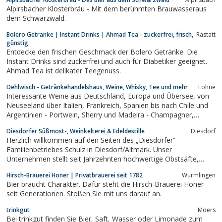
Alpirsbacher Klosterbräu - Mit dem berühmten Brauwasseraus
dem Schwarzwald.
Bolero Getränke | Instant Drinks | Ahmad Tea - zuckerfrei, frisch,
Rastatt
günstig
Entdecke den frischen Geschmack der Bolero Getränke. Die
Instant Drinks sind zuckerfrei und auch für Diabetiker geeignet.
Ahmad Tea ist delikater Teegenuss.
Dehlwisch - Getränkehandelshaus, Weine, Whisky, Tee und mehr
Lohne
Interessante Weine aus Deutschland, Europa und Übersee, von
Neuseeland über Italien, Frankreich, Spanien bis nach Chile und
Argentinien - Portwein, Sherry und Madeira - Champagner,
Winzersekt und Prosecco - charaktervolle Malt-Whisky, Cognac,
Diesdorfer Süßmost-, Weinkelterei & Edeldestille
Diesdorf
Armagnac, Gin, Genever, Tequila, Kräuter und Liköre - feine
Herzlich willkommen auf den Seiten des „Diesdorfer“
Teesorten -...
Familienbetriebes Schulz in Diesdorf/Altmark. Unser
Unternehmen stellt seit Jahrzehnten hochwertige Obstsäfte,
Fruchtweine und edle Destillate aus vorrangig regionalem Obst
Hirsch-Brauerei Honer | Privatbrauerei seit 1782
Wurm­lin­gen
her.
Bier braucht Charakter. Dafür steht die Hirsch-Brauerei Honer
seit Generationen. Stoßen Sie mit uns darauf an.
trinkgut
Moers
Bei trinkgut finden Sie Bier, Saft, Wasser oder Limonade zum