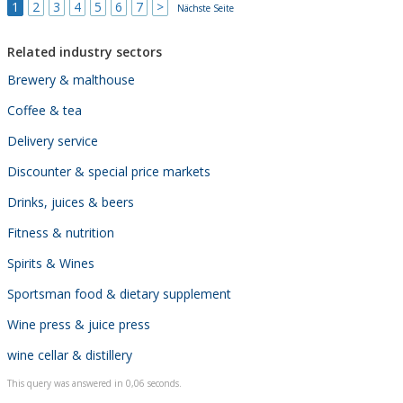
1
2
3
4
5
6
7
>
Nächste Seite
Related industry sectors
Brewery & malthouse
Coffee & tea
Delivery service
Discounter & special price markets
Drinks, juices & beers
Fitness & nutrition
Spirits & Wines
Sportsman food & dietary supplement
Wine press & juice press
wine cellar & distillery
This query was answered in 0,06 seconds.