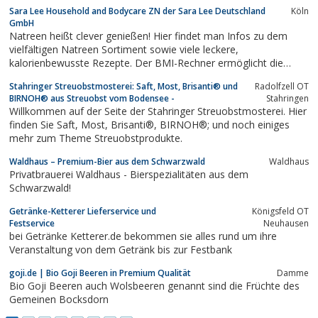
Sara Lee Household and Bodycare ZN der Sara Lee Deutschland
Köln
GmbH
Natreen heißt clever genießen! Hier findet man Infos zu dem
vielfältigen Natreen Sortiment sowie viele leckere,
kalorienbewusste Rezepte. Der BMI-Rechner ermöglicht die
Beurteilung des Körpergewichts. Außerdem gibt es pfiffige
Stahringer Streuobstmosterei: Saft, Most, Brisanti® und
Radolfzell OT
Ernährungs-, Koch- und Backtipps und ganz neu den Natreen
BIRNOH® aus Streuobst vom Bodensee -
Stahringen
Online-Shop.
Willkommen auf der Seite der Stahringer Streuobstmosterei. Hier
finden Sie Saft, Most, Brisanti®, BIRNOH®; und noch einiges
mehr zum Theme Streuobstprodukte.
Waldhaus – Premium-Bier aus dem Schwarzwald
Waldhaus
Privatbrauerei Waldhaus - Bierspezialitäten aus dem
Schwarzwald!
Getränke-Ketterer Lieferservice und
Königsfeld OT
Festservice
Neuhausen
bei Getränke Ketterer.de bekommen sie alles rund um ihre
Veranstaltung von dem Getränk bis zur Festbank
goji.de | Bio Goji Beeren in Premium Qualität
Damme
Bio Goji Beeren auch Wolsbeeren genannt sind die Früchte des
Gemeinen Bocksdorn