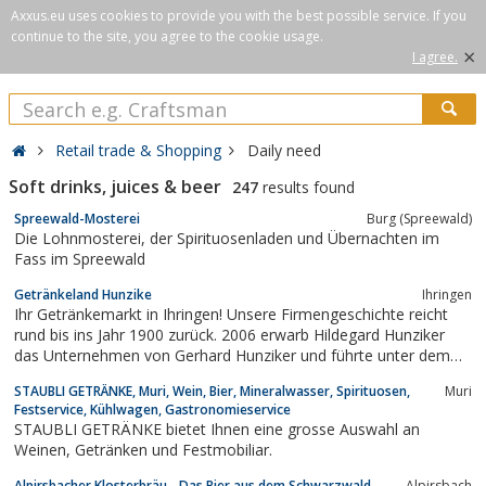
Axxus.eu uses cookies to provide you with the best possible service. If you
continue to the site, you agree to the cookie usage.
×
I agree.
Retail trade & Shopping
Daily need
Soft drinks, juices & beer
247
results found
Spreewald-Mosterei
Burg (Spreewald)
Die Lohnmosterei, der Spirituosenladen und Übernachten im
Fass im Spreewald
Getränkeland Hunzike
Ihringen
Ihr Getränkemarkt in Ihringen! Unsere Firmengeschichte reicht
rund bis ins Jahr 1900 zurück. 2006 erwarb Hildegard Hunziker
das Unternehmen von Gerhard Hunziker und führte unter dem
Namen „Getränke Withum Ihringen“ das Unternehmen fort. Die
STAUBLI GETRÄNKE, Muri, Wein, Bier, Mineralwasser, Spirituosen,
Muri
Namensänderung in „Getränkeland Hunziker GbR“ erfolgte …
Festservice, Kühlwagen, Gastronomieservice
Weiter
STAUBLI GETRÄNKE bietet Ihnen eine grosse Auswahl an
Weinen, Getränken und Festmobiliar.
Alpirsbacher Klosterbräu - Das Bier aus dem Schwarzwald
Alpirsbach