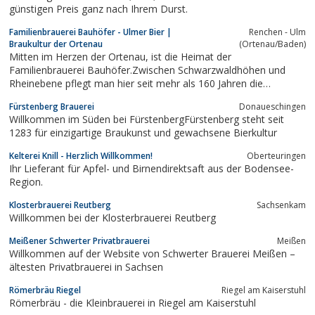
günstigen Preis ganz nach Ihrem Durst.
Familienbrauerei Bauhöfer - Ulmer Bier |
Renchen - Ulm
Braukultur der Ortenau
(Ortenau/Baden)
Mitten im Herzen der Ortenau, ist die Heimat der
Familienbrauerei Bauhöfer.Zwischen Schwarzwaldhöhen und
Rheinebene pflegt man hier seit mehr als 160 Jahren die
„Braukultur der Ortenau“.
Fürstenberg Brauerei
Donaueschingen
Willkommen im Süden bei FürstenbergFürstenberg steht seit
1283 für einzigartige Braukunst und gewachsene Bierkultur
Kelterei Knill - Herzlich Willkommen!
Oberteuringen
Ihr Lieferant für Apfel- und Birnendirektsaft aus der Bodensee-
Region.
Klosterbrauerei Reutberg
Sachsenkam
Willkommen bei der Klosterbrauerei Reutberg
Meißener Schwerter Privatbrauerei
Meißen
Willkommen auf der Website von Schwerter Brauerei Meißen –
ältesten Privatbrauerei in Sachsen
Römerbräu Riegel
Riegel am Kaiserstuhl
Römerbräu - die Kleinbrauerei in Riegel am Kaiserstuhl