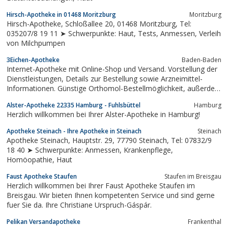
Hirsch-Apotheke in 01468 Moritzburg
Moritzburg
Hirsch-Apotheke, Schloßallee 20, 01468 Moritzburg, Tel:
035207/8 19 11 ➤ Schwerpunkte: Haut, Tests, Anmessen, Verleih
von Milchpumpen
3Eichen-Apotheke
Baden-Baden
Internet-Apotheke mit Online-Shop und Versand. Vorstellung der
Dienstleistungen, Details zur Bestellung sowie Arzneimittel-
Informationen. Günstige Orthomol-Bestellmöglichkeit, außerdem
Praxisbedarf/Sprechstundenbedarf für Ärzte und Heilpraktiker.
Alster-Apotheke 22335 Hamburg - Fuhlsbüttel
Hamburg
Herzlich willkommen bei Ihrer Alster-Apotheke in Hamburg!
Apotheke Steinach - Ihre Apotheke in Steinach
Steinach
Apotheke Steinach, Hauptstr. 29, 77790 Steinach, Tel: 07832/9
18 40 ➤ Schwerpunkte: Anmessen, Krankenpflege,
Homöopathie, Haut
Faust Apotheke Staufen
Staufen im Breisgau
Herzlich willkommen bei Ihrer Faust Apotheke Staufen im
Breisgau. Wir bieten Ihnen kompetenten Service und sind gerne
fuer Sie da. Ihre Christiane Urspruch-Gáspár.
Pelikan Versandapotheke
Frankenthal