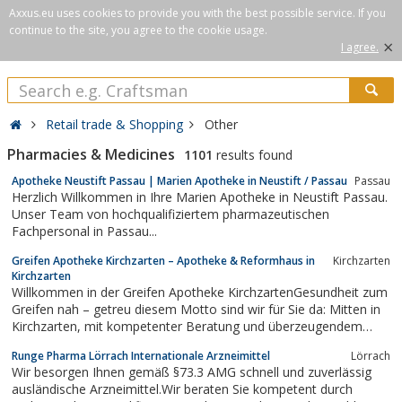
Axxus.eu uses cookies to provide you with the best possible service. If you
continue to the site, you agree to the cookie usage.
×
I agree.
Retail trade & Shopping
Other
Pharmacies & Medicines
1101
results found
Apotheke Neustift Passau | Marien Apotheke in Neustift / Passau
Passau
Herzlich Willkommen in Ihre Marien Apotheke in Neustift Passau.
Unser Team von hochqualifiziertem pharmazeutischen
Fachpersonal in Passau...
Greifen Apotheke Kirchzarten – Apotheke & Reformhaus in
Kirchzarten
Kirchzarten
Willkommen in der Greifen Apotheke KirchzartenGesundheit zum
Greifen nah – getreu diesem Motto sind wir für Sie da: Mitten in
Kirchzarten, mit kompetenter Beratung und überzeugendem
Service. Diese Eckpfeiler sind für uns zentral – denn wir möchten,
Runge Pharma Lörrach Internationale Arzneimittel
Lörrach
dass es Ihnen gut geht.Vertrauen, Kompetenz, ErfahrungDie...
Wir besorgen Ihnen gemäß §73.3 AMG schnell und zuverlässig
ausländische Arzneimittel.Wir beraten Sie kompetent durch