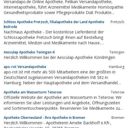
Versandapo.de Online Apotheke. Pelikan Versandapotheke,
Internetapotheke, führt Arzneimittel Medikamente Homöopathie
Gesundheitsprodukte sowie Pflegeprodukte Diät Produkte
Nahrungsergänzung. In der Internetapotheke können
Schloss Apotheke Pretzsch, Filialapotheke der Land Apotheke
Pretzsch
medizinische Hilfsmittel wie Blutzuckermessgeräte Cholesterin-
Beilrode
Messgeräte Fieberthermometer online bestellt...
NachHaus Apotheke - Der kostenlose Lieferdienst der
Schlossapotheke Pretzsch bringt Ihnen auf Bestellung
Arzneimittel, Medizin und Medikamente nach Hause.
Gebührenfreie Hotline 0800-NACHHAUS (vanity). Beratung bei
Aesculap Apotheke Teningen-K
Teningen
Ihnen vor Ort und per Hotline.
Herzlich Willkommen bei der Aesculap-Apotheke Köndringen
apo-rot Versandapotheke
Hamburg
apo-rot ist mit mehr als 500 Mitarbeitern eine der größten in
Deutschland zugelassenen Versandapotheken mit Sitz in
Hamburg. Neben der Hauptapotheke und dem Versandhandel
betreibt das Unter-nehmen zwei Filialen in Hamburg. Seit 2007
Apotheke am Wasserturm Teterow
Teterow
kooperiert es deutschlandweit mit Partnerapotheken. Im Jahre
Offizielle Website der Apotheke am Wasserturm in Teterow. Wir
2009 startete apo-rot mit Eigen- und...
informieren Sie über Leistungen und Angebote, Öffnungszeiten
und Sortimentsschwerpunkte. Reservieren Sie Medikamente zur
schnellen Abholung.
Apotheke Oberneuland - Ihre Apotheke in Bremen
Bremen
Herzlich Willkommen - Apothekerin Amelie Backhoff e.Kfr.,