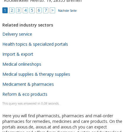
Rockwinkeler Heerstr. 19, 28355 Bremen
1
2
3
4
5
6
7
>
Nächste Seite
Related industry sectors
Delivery service
Health topics & specialized portals
Import & export
Medical onlineshops
Medical supplies & therapy supplies
Medicament & pharmacies
Reform & eco products
This query was answered in 0,08 seconds.
Here you will find pharmacists, pharmacies and mail-order
pharmacies for remedies, medicines and care products. On the
portals axxus.de, axxus.at and axxus.ch you can expect