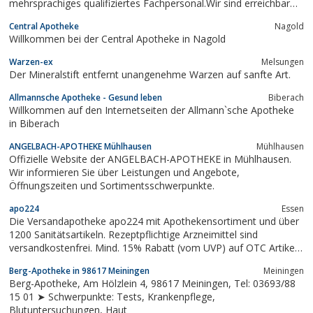
mehrsprachiges qualifiziertes Fachpersonal.Wir sind erreichbar
unter unserer kostenlosen internationalen Telefonnummer 0800
Central Apotheke
Nagold
/ 30 31 32 34 oder auch per Fax 0800 / 30 31 32 33.Unser Call-
Willkommen bei der Central Apotheke in Nagold
Center ist für Sie...
Warzen-ex
Melsungen
Der Mineralstift entfernt unangenehme Warzen auf sanfte Art.
Allmannsche Apotheke - Gesund leben
Biberach
Willkommen auf den Internetseiten der Allmann`sche Apotheke
in Biberach
ANGELBACH-APOTHEKE Mühlhausen
Mühlhausen
Offizielle Website der ANGELBACH-APOTHEKE in Mühlhausen.
Wir informieren Sie über Leistungen und Angebote,
Öffnungszeiten und Sortimentsschwerpunkte.
apo224
Essen
Die Versandapotheke apo224 mit Apothekensortiment und über
1200 Sanitätsartikeln. Rezeptpflichtige Arzneimittel sind
versandkostenfrei. Mind. 15% Rabatt (vom UVP) auf OTC Artikel
und bei Sonderaktionen bis zu 60%. Ihre apo244.de. Wir sind TÜV
Berg-Apotheke in 98617 Meiningen
Meiningen
geprüft. Ab 35€ versandkostenfrei.
Berg-Apotheke, Am Hölzlein 4, 98617 Meiningen, Tel: 03693/88
15 01 ➤ Schwerpunkte: Tests, Krankenpflege,
Blutuntersuchungen, Haut