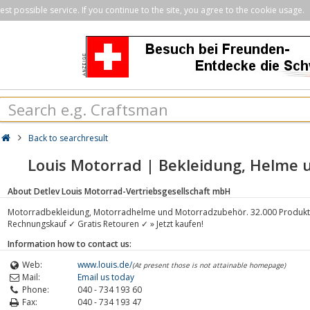
st possible service. If you continue to the site, you agree to the cookie usage.
Back to searchresult
Louis Motorrad | Bekleidung, Helme
About Detlev Louis Motorrad-Vertriebsgesellschaft mbH
Motorradbekleidung, Motorradhelme und Motorradzubehör. 32.000 Produkte
Rechnungskauf ✓ Gratis Retouren ✓ » Jetzt kaufen!
Information how to contact us:
Web:
www.louis.de/
(At present those is not attainable homepage)
Mail:
Email us today
Phone:
040 - 734 193 60
Fax:
040 - 734 193 47