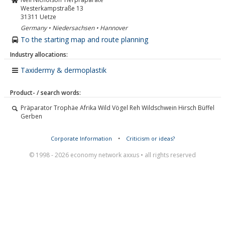
Westerkampstraße 13
31311
Uetze
Germany • Niedersachsen • Hannover
To the starting map and route planning
Industry allocations:
Taxidermy & dermoplastik
Product- / search words:
Präparator Trophäe Afrika Wild Vögel Reh Wildschwein Hirsch Büffel
Gerben
Corporate Information
•
Criticism or ideas?
© 1998 - 2026 economy network axxus • all rights reserved