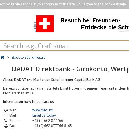
st possible service. If you continue to the site, you agree to the cookie usage.
Back to searchresult
DADAT Direktbank - Girokonto, Wertp
About DADAT c/o Marke der Schelhammer Capital Bank AG
Bereits vor über 25 Jahren startete Ernst Huber mit seinem Team unter dem 
Pionierarbeit im Di
Information how to contact us:
Web:
www.dad.at/
Mail:
Email us today
Phone:
+43 (0) 662 877766
Fax:
+43 (0) 662 877766 6105