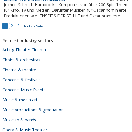
weltliche Chorliteratur ihren Platz im Repertoire.
Jochen Schmidt-Hambrock - Komponist von über 200 Spielfilmen
für Kino, Tv und Medien. Darunter Musiken für Oscar nominierte
Produktionen wie JENSEITS DER STILLE und Oscar prämierte
Filme wie NIRGENDWO IN AFRIKA. Ebenso für Kinderfilme wie
1
2
3
PETTERSSON UND FINDUS.
Nächste Seite
Related industry sectors
Acting Theater Cinema
Choirs & orchestras
Cinema & theatre
Concerts & festivals
Concerts Music Events
Music & media art
Music productions & graduation
Musician & bands
Opera & Music Theater