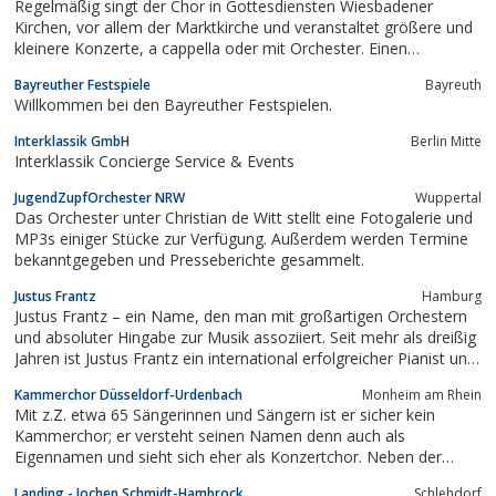
Regelmäßig singt der Chor in Gottesdiensten Wiesbadener
Österreich. Das Salzburger...
Kirchen, vor allem der Marktkirche und veranstaltet größere und
kleinere Konzerte, a cappella oder mit Orchester. Einen
Schwerpunkt des Repertoires bildet die Musik des Barock, – ein
Bayreuther Festspiele
Bayreuth
besonderes Gewicht nimmt aber auch die zeitgenössische
Willkommen bei den Bayreuther Festspielen.
Chormusik ein.
Interklassik GmbH
Berlin Mitte
Interklassik Concierge Service & Events
JugendZupfOrchester NRW
Wuppertal
Das Orchester unter Christian de Witt stellt eine Fotogalerie und
MP3s einiger Stücke zur Verfügung. Außerdem werden Termine
bekanntgegeben und Presseberichte gesammelt.
Justus Frantz
Hamburg
Justus Frantz – ein Name, den man mit großartigen Orchestern
und absoluter Hingabe zur Musik assoziiert. Seit mehr als dreißig
Jahren ist Justus Frantz ein international erfolgreicher Pianist und
Dirigent. Um die klassische Musik hat er sich unzählige Male
Kammerchor Düsseldorf-Urdenbach
Monheim am Rhein
verdient gemacht: Immer wieder entdeckt und fördert er junge
Mit z.Z. etwa 65 Sängerinnen und Sängern ist er sicher kein
Musiktalente.
Kammerchor; er versteht seinen Namen denn auch als
Eigennamen und sieht sich eher als Konzertchor. Neben der
schwerpunktmäßigen Pflege geistlicher Chorwerke hat auch
Landing - Jochen Schmidt-Hambrock
Schlehdorf