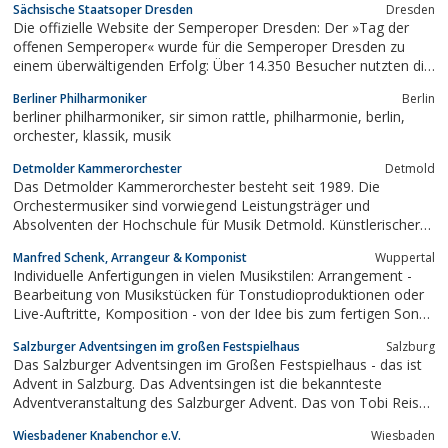
Sächsische Staatsoper Dresden
Dresden
Die offizielle Website der Semperoper Dresden: Der »Tag der
offenen Semperoper« wurde für die Semperoper Dresden zu
einem überwältigenden Erfolg: Über 14.350 Besucher nutzten die
Gelegenheit, durch die Foyers und Logen der Semperoper zu
Berliner Philharmoniker
Berlin
schlendern, sich von der Bühnentechnik beeindrucken zu lassen,
berliner philharmoniker, sir simon rattle, philharmonie, berlin,
Künstler ganz aus der...
orchester, klassik, musik
Detmolder Kammerorchester
Detmold
Das Detmolder Kammerorchester besteht seit 1989. Die
Orchestermusiker sind vorwiegend Leistungsträger und
Absolventen der Hochschule für Musik Detmold. Künstlerischer
Leiter und Chefdirigent des Ensembles ist Alfredo Perl, Pianist
Manfred Schenk, Arrangeur & Komponist
Wuppertal
und Professor für Klavieran der Hochschule für Musik Detmold.
Individuelle Anfertigungen in vielen Musikstilen: Arrangement -
Das Repertoire des Detmolder...
Bearbeitung von Musikstücken für Tonstudioproduktionen oder
Live-Auftritte, Komposition - von der Idee bis zum fertigen Song,
Notensatz - professionelles Notenbild z.B. von Ihrer
Salzburger Adventsingen im großen Festspielhaus
Salzburg
Komposition, und einiges mehr
Das Salzburger Adventsingen im Großen Festspielhaus - das ist
Advent in Salzburg. Das Adventsingen ist die bekannteste
Adventveranstaltung des Salzburger Advent. Das von Tobi Reiser
1946 ins Leben gerufene Adventspiel im Salzburger Festspielhaus
Wiesbadener Knabenchor e.V.
Wiesbaden
steht für Volkskultur und Volksmusik in Salzburg und ganz