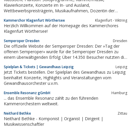
Klavierkonzerte, Konzerte im In- und Ausland,
Wettbewerbspreisträgerin, Musikaufnahmen, Dozentin der
Hochschule für Musik Dresden
Kammerchor Klagenfurt Wörthersee
Klagenfurt - Viktring
Herzlich Willkommen auf der Homepage des Kammerchores
Klagenfurt Wörthersee!
Semperoper Dresden
Dresden
Die offizielle Website der Semperoper Dresden: Der »Tag der
offenen Semperoper« wurde für die Semperoper Dresden zu
einem überwältigenden Erfolg: Über 14.350 Besucher nutzten die
Gelegenheit, durch die Foyers und Logen der Semperoper zu
Spielplan & Tickets | Gewandhaus Leipzig
Leipzig
schlendern, sich von der Bühnentechnik beeindrucken zu lassen,
Jetzt Tickets bestellen. Der Spielplan des Gewandhaus zu Leipzig
Künstler ganz aus der...
beinhaltet Konzerte, Highlights und Veranstaltungen vom
Gewandhausorchester u.v.m.
Ensemble Resonanz gGmbH
Hamburg
... das Ensemble Resonanz zählt zu den führenden
Kammerorchestern weltweit.
Neithard Bethke
Zittau
Neithard Bethke - Komponist | Organist | Dirigent |
Musikwissenschaftler