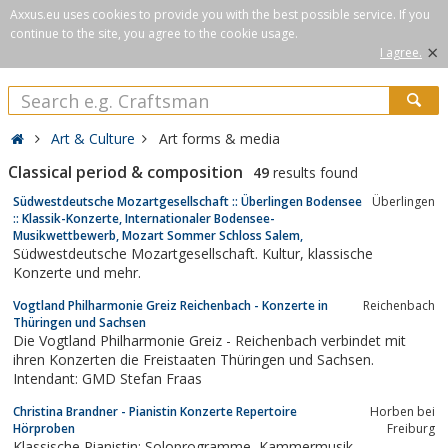
Axxus.eu uses cookies to provide you with the best possible service. If you
continue to the site, you agree to the cookie usage.
×
I agree.
Art & Culture
Art forms & media
Classical period & composition
49
results found
Südwestdeutsche Mozartgesellschaft :: Überlingen Bodensee
Überlingen
:: Klassik-Konzerte, Internationaler Bodensee-
Musikwettbewerb, Mozart Sommer Schloss Salem,
Südwestdeutsche Mozartgesellschaft. Kultur, klassische
Konzerte und mehr.
Vogtland Philharmonie Greiz Reichenbach - Konzerte in
Reichenbach
Thüringen und Sachsen
Die Vogtland Philharmonie Greiz - Reichenbach verbindet mit
ihren Konzerten die Freistaaten Thüringen und Sachsen.
Intendant: GMD Stefan Fraas
Christina Brandner - Pianistin Konzerte Repertoire
Horben bei
Hörproben
Freiburg
Klassische Pianistin: Soloprogramme, Kammermusik,