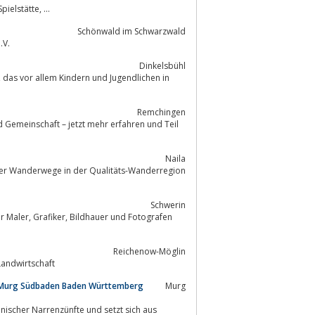
elstätte, ...
Schönwald im Schwarzwald
.V.
Dinkelsbühl
in
Remchingen
Naila
er Wanderwege in der Qualitäts-Wanderregion
Schwerin
d Fotografen
Reichenow-Möglin
er modernen Landwirtschaft
 Murg Südbaden Baden Württemberg
Murg
nischer Narrenzünfte und setzt sich aus