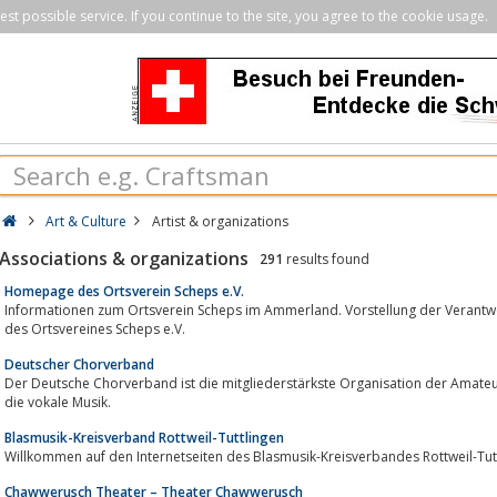
st possible service. If you continue to the site, you agree to the cookie usage.
Art & Culture
Artist & organizations
Associations & organizations
291
results found
Homepage des Ortsverein Scheps e.V.
Informationen zum Ortsverein Scheps im Ammerland. Vorstellung der Verantwor
des Ortsvereines Scheps e.V.
Deutscher Chorverband
Der Deutsche Chorverband ist die mitgliederstärkste Organisation der Amate
die vokale Musik.
Blasmusik-Kreisverband Rottweil-Tuttlingen
Willkommen auf den Internetseiten des Blasmusik-Kreisverbandes Rottweil-Tut
Chawwerusch Theater – Theater Chawwerusch