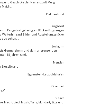
hrung und Geschicke der Narrenzunft Murg
 Maidli...
Delmenhorst
Rangsdorf
en in Rangsdorf gefertigten Bücker-Flugzeugen
. Weiterhin sind Bilder und Ausstellungsstücke
e zu sehen....
Jockgrim
kreis Germersheim und dem angrenzenden
n Musiker(inne)n, wovon ca. 38% unter 18 Jahren sind.
Menden
m Ziegelbrand
Eggenstein-Leopoldshafen
Oberried
e.V.
Gutach