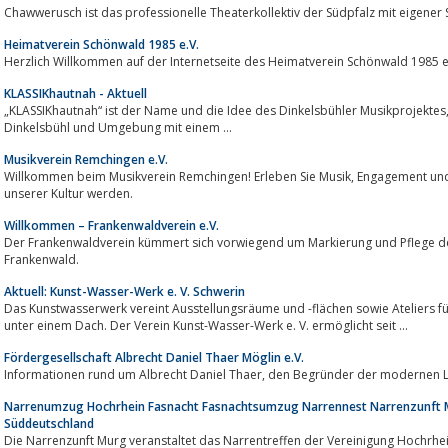
Chawwerusch ist das professionelle Theaterkollektiv der Südpfalz mit eigener Spi
Heimatverein Schönwald 1985 e.V.
Herzlich Willkommen auf der Internetseite des Heimatverein Schönwald 1985 e
KLASSIKhautnah - Aktuell
„KLASSIKhautnah“ ist der Name und die Idee des Dinkelsbühler Musikprojektes, das vor allem Kindern und Jugendlichen 
Dinkelsbühl und Umgebung mit einem ...
Musikverein Remchingen e.V.
Willkommen beim Musikverein Remchingen! Erleben Sie Musik, Engagement und Gemeinschaft – jetzt mehr erfahren und Teil
unserer Kultur werden.
Willkommen – Frankenwaldverein e.V.
Der Frankenwaldverein kümmert sich vorwiegend um Markierung und Pflege d
Frankenwald.
Aktuell: Kunst-Wasser-Werk e. V. Schwerin
Das Kunstwasserwerk vereint Ausstellungsräume und -flächen sowie Ateliers für Maler, Grafiker, Bildhauer un
unter einem Dach. Der Verein Kunst-Wasser-Werk e. V. ermöglicht seit ...
Fördergesellschaft Albrecht Daniel Thaer Möglin e.V.
Informationen rund um Albrecht Daniel Thaer, den Begründer d
Narrenumzug Hochrhein Fasnacht Fasnachtsumzug Narrennest Narrenzunft
Süddeutschland
Die Narrenzunft Murg veranstaltet das Narrentreffen der Vereinigung Hochrhei