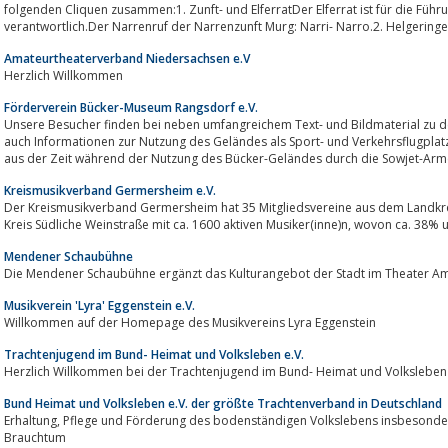
folgenden Cliquen zusammen:1. Zunft- und ElferratDer Elferrat ist für die Fü
verantwortlich.Der Narrenruf der Narrenzunft Murg: Narri- Narro.2. Helgeringer
Amateurtheaterverband Niedersachsen e.V
Herzlich Willkommen
Förderverein Bücker-Museum Rangsdorf e.V.
Unsere Besucher finden bei neben umfangreichem Text- und Bildmaterial zu d
auch Informationen zur Nutzung des Geländes als Sport- und Verkehrsflugplatz
aus der Zeit während der Nutzung des Bücker-Geländes durch die Sowjet-Arme
Kreismusikverband Germersheim e.V.
Der Kreismusikverband Germersheim hat 35 Mitgliedsvereine aus dem Land
Kreis Südliche Weinstraße mit ca. 1600 aktive
Mendener Schaubühne
Die Mendener Schaubühne ergänzt das Kulturangebot der Stadt im Theater A
Musikverein 'Lyra' Eggenstein e.V.
Willkommen auf der Homepage des Musikvereins Lyra Eggenstein
Trachtenjugend im Bund- Heimat und Volksleben e.V.
Herzlich Willkommen bei der Trachtenjugend im Bund- Heimat und Volksleben 
Bund Heimat und Volksleben e.V. der größte Trachtenverband in Deutschland
Erhaltung, Pflege und Förderung des bodenständigen Volkslebens insbesondere Tracht, Lied, Musik, Tanz, Mundart, Sitte und
Brauchtum