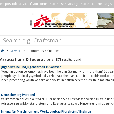
st possible service. If you continue to the site, you agree to the cookie usage.
Services
Economics & finances
Associations & federations
378
results found
Jugendweihe und Jugendarbeit in Sachsen
Youth initiation ceremonies have been held in Germany for more than160 years. In th
people symbolicallysymbolically celebrate the transition from childhoodto adulthoo
been promoting youth welfare and youth initiation ceremonies, thus maintaining a tradition that will soon be
170...
Deutscher Jagdverband
Willkommen bei Wild auf Wild - Hier finden Sie alles Wissenswerte zu Wild und Wildbret, nahezu unendlich viel
Adressen zu Wildbretanbietern und Restaurants sowie Hintergrundinfos zur Arb
Innung für Maschinen- und Werkzeugbau Pforzheim / Enzkreis