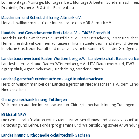
Lohnmontage, Montage, Montagearbeit, Montage Arbeiten, Sondermaschinen, Lohnstanzen, Stanz Biegeteil, Stanzbiegeteile,
Drehteile, Dreherei, Frästeile, Formenbau
Maschinen- und Betriebshilfering Altmark e.V.
Herzlich willkommen auf der Internetseite des MBR Altmark e.V.
Handels- und Gewerbeverein Bretzfeld e. V. – 74626 Bretzfeld
Handels- und Gewerbeverein Bretzfeld e. V. Liebe Besucherin, lieber Besucher unserer Homepage,sehr geehrte Damen und
Herren,herzlich willkommen auf unserer Internetseite des Handels- und Gewerb
herzliche Gastfreundschaft und noch vieles mehr können Sie in der Großgemei
Landesbauernverband Baden-Württemberg e.V. - Landwirtschaft Bauernverba
Landesbauernverband Baden-Württemberg e.V.- LBV, Bauernverband, BWBauern, Landesbauernverband, Landwirtschaft,
Agrarpolitik, Agrar, Ackerbau, Tierhaltung, Sonderkulturen
Landesjägerschaft Niedersachsen - Jagd in Niedersachsen
Herzlich willkommen bei der Landesjägerschaft Niedersachsen e.V., dem Landesverband der Jägerinnen und Jäger in
Niedersachsen
Chirurgiemechanik Innung Tuttlingen
Willkommen auf den Internetseiten der Chirurgiemechanik Innung Tuttlingen
IG Metall NRW
Die Gemeinschaftsaktion von IG Metall NRW, Metall NRW und VDMA NRW informiert über Projekte, Veranstaltungen,
Forschung und Lehre, Förderprogramme und Weiterbildung sowie An
Landesinnung Orthopaedie-Schuhtechnik Sachsen