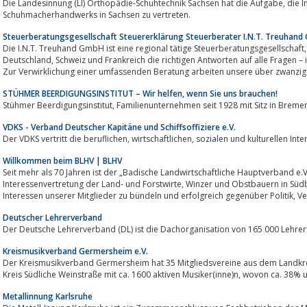
Die Landesinnung (LI) Orthopädie-Schuhtechnik Sachsen hat die Aufgabe, die Interessen des Orthopädie-
Schuhmacherhandwerks in Sachsen zu vertreten.
Steuerberatungsgesellschaft Steuererklärung Steuerberater I.N.T. Treuhand
Die I.N.T. Treuhand GmbH ist eine regional tätige Steuerberatungsgesellschaft, die mit ihrem Standort im Dreiländerec
Deutschland, Schweiz und Frankreich die richtigen Antworten auf alle Fragen – inländisch und grenzüberschreitend – bietet.
Zur Verwirklichung einer umfassenden Beratung arbeiten unsere über zwanzig.
STÜHMER BEERDIGUNGSINSTITUT – Wir helfen, wenn Sie uns brauchen!
Stühmer Beerdigungsinstitut, Familienunternehmen seit 1928 mit Sitz in B
VDKS - Verband Deutscher Kapitäne und Schiffsoffiziere e.V.
Der VDKS vertritt die beruflichen, wirtschaftlichen, sozia
Willkommen beim BLHV | BLHV
Seit mehr als 70 Jahren ist der „Badische Landwirtschaftliche Hauptverband e.V
Interessenvertretung der Land- und Forstwirte, Winzer und Obstbauern in Südbaden. Unser Hauptanliegen ist es, die
Deutscher Lehrerverband
Kreismusikverband Germersheim e.V.
Der Kreismusikverband Germersheim hat 35 Mitgliedsvereine aus dem Land
Kreis Südliche Weinstraße mit ca. 1600 aktive
Metallinnung Karlsruhe