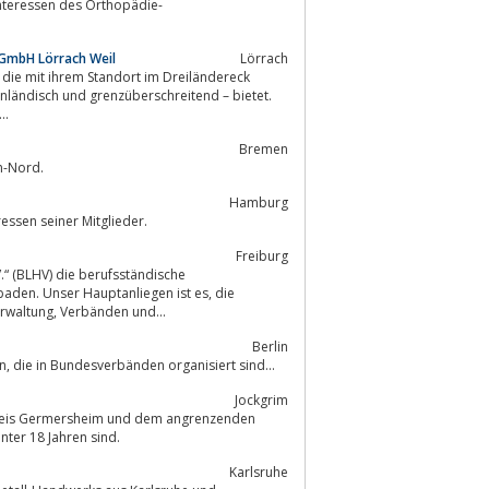
 GmbH Lörrach Weil
Lörrach
k
..
Bremen
remen-Nord.
Hamburg
len und kulturellen Interessen seiner Mitglieder.
Freiburg
.“ (BLHV) die berufsständische
Interessen unserer Mitglieder zu bündeln und erfolgreich gegenüber Politik, Verwaltung, Verbänden und...
Berlin
Der Deutsche Lehrerverband (DL) ist die Dachorganisation von 165 000 Lehrern, die in Bundesverbänden organisiert sind...
Jockgrim
kreis Germersheim und dem angrenzenden
n Musiker(inne)n, wovon ca. 38% unter 18 Jahren sind.
Karlsruhe