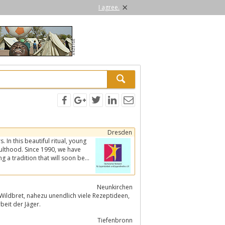
×
I agree.
Dresden
is beautiful ritual, young
d. Since 1990, we have
Neunkirchen
e Rezeptideen,
eit der Jäger.
Tiefenbronn