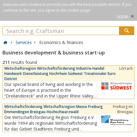
Axxus.eu uses cookies to provide you with the best possible service. If you
continue to the site, you agree to the cookie usage.
×
I agree.
Services
Economics & finances
Business development & business start-up
211
results found
Wirtschaftsregion Wirtschaftsförderung Industrie Handel
Lörrach
Handwerk Dienstleistung Hochrhein Südwest Trinationaler Euro
District
Our special brand of living and working in the
heart of Europe is practised in the
“Dreiländereck” and in the Upper Rhine Valley.
This southwest economic region
Wirtschaftsförderung Wirtschaftsregion Messe Freiburg
Freiburg im
(“Wirtschaftsregion Südwest”) is directly linked
Emmendingen Breisgau-Hochschwarzwald
Breisgau
to the Swiss market and to Alsace in France. It is
Die Wirtschaftsförderung Region Freiburg e.V.
a region with a high quality of life, short
wurde 1994 als regionale Wirtschaftsförderung
distances to two...
für das Gebiet Stadtkreis Freiburg und
Landkreise Breisgau-Hochschwarzwald und