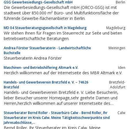
GSG Gewerbesiedlungs-Gesellschaft mbH
Berlin
Emmendingen als eingetragener Verein mit Sitz
Die Gewerbesiedlungs-Gesellschaft mbH (ORCO-GSG) ist mit
in Freiburg in Süddeutschland gegründet.Das
stadtweit über 850.000 m² Büro- und Multifunktionsfläche der
Team der Wirtschaftsförderung Region Freiburg
führende Gewerbe-flächenanbieter in Berlin.
hat ein offenes Ohr...
MD 04 Steuerberatungsgesellschaft in Magdeburg
Magdeburg
Wir stehen Ihnen für Fragen im Steuerrecht zur Seite und bieten
betriebswirtschaftliche Beratungen.
Andrea Förster Steuerberaterin - Landwirtschaftliche
Meiningen
Buchstelle
Steuerberaterin Andrea Förster
Maschinen- und Betriebshilfering Altmark e.V.
Iden
Herzlich willkommen auf der Internetseite des MBR Altmark e.V.
Handels- und Gewerbeverein Bretzfeld e. V. – 74626
Bretzfeld-
Bretzfeld
Adolzfurt
Handels- und Gewerbeverein Bretzfeld e. V. Liebe Besucherin,
lieber Besucher unserer Homepage,sehr geehrte Damen und
Herren,herzlich willkommen auf unserer Internetseite des
Handels- und Gewerbeverein Bretzfeld.„Wein und Natur – pur“,
Steuerberater Bernd Roller - Steuerbüro Calw - Bernd Roller, Ihr
Calw
herzliche Gastfreundschaft und noch vieles mehr können Sie in
Steuerberater im Kreis Calw. Meine Tätigkeitsschwerpunkte sind
der Großgemeinde...
Jahresabschlüsse,...
Bernd Roller, Ihr Steuerberater im Kreis Calw. Meine