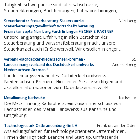
Tätigkeitsschwerpunkte sind Jahresabschlüsse,
Steuererklärungen, Buchführungen, Lohnabrechnungen,
Existenzgründerberatungen und
Steuerberater Steuerberatung Steuerkanzlei
Nürnberg
Erbschaftssteuerangelegenheiten.
Steuerberatungsgesellschaft Wirtschaftsberatung
Finanzkonzepte Nürnberg Fürth Erlangen FISCHER & PARTNER
Unsere langjährige Erfahrung in allen Bereichen der
Steuerberatung und Wirtschaftsberatung macht unsere
Steuerkanzlei auch für Sie wertvoll. Wir erstellen in enger
Zusammenarbeit mit Ihnen ein maßgeschneiderte, nachhaltige
verband-dachdecker-niedersachsen-bremen -
St.
Finanzkonzept.Wir sind Ihr Steuerberater bzw. Ihre
Landesinnungsverband des Dachdeckerhandwerks
Andreasberg
Steuerberatungsgesellschaft in Mittelfranken von Nürnberg...
Niedersachsen-Bremen !!
Landesinnungsverband des Dachdeckerhandwerks
Niedersachsen-Bremen - Hier finden Sie alle wichtigen und
aktuellen Informationen zum Dachdeckerhandwerk!
Metallinnung Karlsruhe
Karlsruhe
Die Metall-Innung Karlsruhe ist ein Zusammenschluss von
Fachbetrieben des Metall-Handwerks aus Karlsruhe und
Umgebung.
Technologiepark Ostbrandenburg GmbH
Frankfurt an der Oder
Ansiedlungsflächen für technologieorientierte Unternehmen,
Firmen der High-tech Branche und Start-up. Umfassende