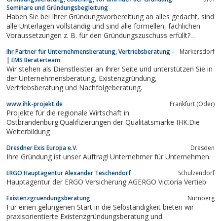
Zeitwertkonten, Factoring, Personalmanagement, IT Sicherheit,
Seminare und Gründungsbegleitung
Datenschutz, IT-Projektmanagement,...
Haben Sie bei Ihrer Gründungsvorbereitung an alles gedacht, sind
alle Unterlagen vollständig und sind alle formellen, fachlichen
Voraussetzungen z. B. für den Gründungszuschuss erfüllt?
Reichen Ihnen Ihre finanziellen Mittel und sind Ihre Werbemittel
Ihr Partner für Unternehmensberatung, Vertriebsberatung -
Markersdorf
(Webseite, Flyer sowie Visitenkarten) so wie Sie es sich
| EMS Beraterteam
vorstellen?Wir...
Wir stehen als Dienstleister an Ihrer Seite und unterstützen Sie in
der Unternehmensberatung, Existenzgründung,
Vertriebsberatung und Nachfolgeberatung.
www.ihk-projekt.de
Frankfurt (Oder)
Projekte für die regionale Wirtschaft in
Ostbrandenburg.Qualifizierungen der Qualitätsmarke IHK.Die
Weiterbildung
Dresdner Exis Europa e.V.
Dresden
Ihre Gründung ist unser Auftrag! Unternehmer für Unternehmen.
ERGO Hauptagentur Alexander Teschendorf
Schulzendorf
Hauptagentur der ERGO Versicherung AGERGO Victoria Vertieb
Existenzgruendungsberatung
Nürnberg
Für einen gelungenen Start in die Selbständigkeit bieten wir
praxisorientierte Existenzgründungsberatung und