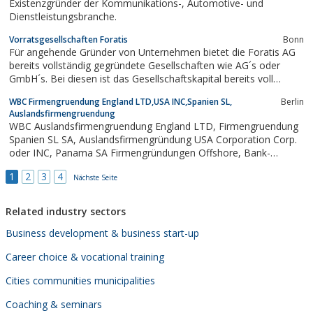
Existenzgründer der Kommunikations-, Automotive- und
Dienstleistungsbranche.
Vorratsgesellschaften Foratis
Bonn
Für angehende Gründer von Unternehmen bietet die Foratis AG
bereits vollständig gegründete Gesellschaften wie AG´s oder
GmbH´s. Bei diesen ist das Gesellschaftskapital bereits voll
eingezahlt und auf Wunsch des Kunden wird auch ein
WBC Firmengruendung England LTD,USA INC,Spanien SL,
Berlin
Geschäftskonto eingerichtet, was bei Überschreibung der
Auslandsfirmengruendung
Gesellschaft mit überschrieben wird....
WBC Auslandsfirmengruendung England LTD, Firmengruendung
Spanien SL SA, Auslandsfirmengründung USA Corporation Corp.
oder INC, Panama SA Firmengründungen Offshore, Bank-
Existenzgruendung, Firmengruedungen - Bankgründungen.
1
2
3
4
Nächste Seite
Related industry sectors
Business development & business start-up
Career choice & vocational training
Cities communities municipalities
Coaching & seminars