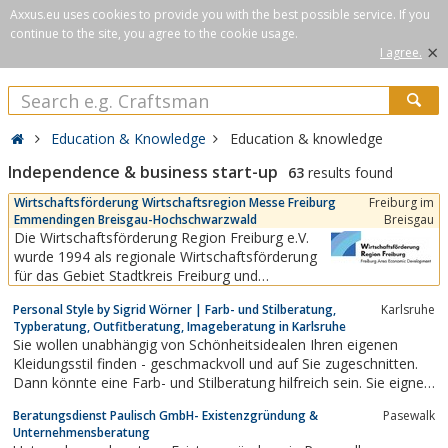
Axxus.eu uses cookies to provide you with the best possible service. If you
continue to the site, you agree to the cookie usage.
×
I agree.
Education & Knowledge
Education & knowledge
Independence & business start-up
63
results found
Wirtschaftsförderung Wirtschaftsregion Messe Freiburg
Freiburg im
Emmendingen Breisgau-Hochschwarzwald
Breisgau
Die Wirtschaftsförderung Region Freiburg e.V.
wurde 1994 als regionale Wirtschaftsförderung
für das Gebiet Stadtkreis Freiburg und
Landkreise Breisgau-Hochschwarzwald und
Personal Style by Sigrid Wörner | Farb- und Stilberatung,
Karlsruhe
Emmendingen als eingetragener Verein mit Sitz
Typberatung, Outfitberatung, Imageberatung in Karlsruhe
in Freiburg in Süddeutschland gegründet.Das
Sie wollen unabhängig von Schönheitsidealen Ihren eigenen
Team der Wirtschaftsförderung Region Freiburg
Kleidungsstil finden - geschmackvoll und auf Sie zugeschnitten.
hat ein offenes Ohr...
Dann könnte eine Farb- und Stilberatung hilfreich sein. Sie eignet
sich für Damen und Herren, für das Business genauso wie für
Beratungsdienst Paulisch GmbH- Existenzgründung &
Pasewalk
private Anlässe, sie lässt sich verschenken und manche Module
Unternehmensberatung
sind auch online...