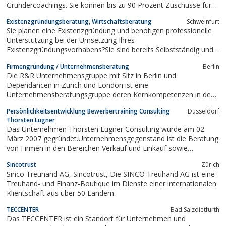
Gründercoachings. Sie können bis zu 90 Prozent Zuschüsse für
eine Existenzgründungsberatung erhalten. Gerne stehen wir
Existenzgründungsberatung, Wirtschaftsberatung
Schweinfurt
Ihnen für ein kostenfreies Erstgespräch zur Verfügung.
Sie planen eine Existenzgründung und benötigen professionelle
Unterstützung bei der Umsetzung Ihres
Existenzgründungsvorhabens?Sie sind bereits Selbstständig und
benötigen betriebswirtschaftliche Beratung?Sie sind ein
Firmengründung / Unternehmensberatung
Berlin
Unternehmen in der Krise und brauchen Hilfe bei der Sanierung
Die R&R Unternehmensgruppe mit Sitz in Berlin und
Ihres Unternehmens?Gerne stehen wir...
Dependancen in Zürich und London ist eine
Unternehmensberatungsgruppe deren Kernkompetenzen in den
Bereichen inländischer sowie grenzüberschreitenden
Persönlichkeitsentwicklung Bewerbertraining Consulting
Düsseldorf
Firmengründungen und Unternehmenszusammenschlüssen, der
Thorsten Lugner
Insolvenzabwicklung sowie in der Ansiedlung von natürlichen
Das Unternehmen Thorsten Lugner Consulting wurde am 02.
und...
März 2007 gegründet.Unternehmensgegenstand ist die Beratung
von Firmen in den Bereichen Verkauf und Einkauf sowie
Dienstleistungen wie Marktanalyse über Neukundenaufbau bis
Sincotrust
Zürich
zur Personalvermittlung.Einen weiteren Schwerpunkt bilden
Sinco Treuhand AG, Sincotrust, Die SINCO Treuhand AG ist eine
Beratungen für Existenzgründer...
Treuhand- und Finanz-Boutique im Dienste einer internationalen
Klientschaft aus über 50 Ländern.
TECCENTER
Bad Salzdietfurth
Das TECCENTER ist ein Standort für Unternehmen und