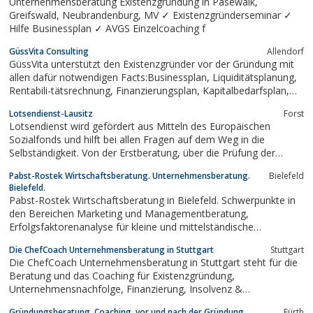
Unternehmensberatung Existenzgründung in Pasewalk,
Greifswald, Neubrandenburg, MV ✓ Existenzgründerseminar ✓
Hilfe Businessplan ✓ AVGS Einzelcoaching f
GüssVita Consulting
Allendorf
GüssVita unterstützt den Existenzgründer vor der Gründung mit
allen dafür notwendigen Facts:Businessplan, Liquiditätsplanung,
Rentabili-tätsrechnung, Finanzierungsplan, Kapitalbedarfsplan,
Standortanalyse, Planungsszenario für die nächsten 5 Jahre und
Lotsendienst-Lausitz
Forst
Tragfähigkeitsbeschei-nigung. Der Gründer erhält weiterhin...
Lotsendienst wird gefördert aus Mitteln des Europäischen
Sozialfonds und hilft bei allen Fragen auf dem Weg in die
Selbständigkeit. Von der Erstberatung, über die Prüfung der
Geschäftsidee und Erarbeitung eines individuellen
Pabst-Rostek Wirtschaftsberatung. Unternehmensberatung.
Bielefeld
Gründungsfahrplans bis hin zur Begleitung und Vermittlung von
Bielefeld.
Beratungsleistungen während der...
Pabst-Rostek Wirtschaftsberatung in Bielefeld. Schwerpunkte in
den Bereichen Marketing und Managementberatung,
Erfolgsfaktorenanalyse für kleine und mittelständische
Unternehmen. Beratung und Hilfe bei Existenzgründung und
Die ChefCoach Unternehmensberatung in Stuttgart
Stuttgart
Existenzsicherung. Individuelles Coaching und Seminarangebote.
Die ChefCoach Unternehmensberatung in Stuttgart steht für die
Beratung und das Coaching für Existenzgründung,
Unternehmensnachfolge, Finanzierung, Insolvenz &
Insolvenzprävention, betriebliche Altersversorgung,
Gründungsberatung, Coaching, vor und nach der Gründung.
Fürth