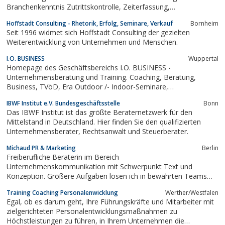
Branchenkenntnis Zutrittskontrolle, Zeiterfassung,
Betriebsdatenerfassung , Maschinendatenerfassung
Hoffstadt Consulting - Rhetorik, Erfolg, Seminare, Verkauf
Bornheim
Seit 1996 widmet sich Hoffstadt Consulting der gezielten
Weiterentwicklung von Unternehmen und Menschen.
I.O. BUSINESS
Wuppertal
Homepage des Geschäftsbereichs I.O. BUSINESS -
Unternehmensberatung und Training. Coaching, Beratung,
Business, TVöD, Era Outdoor /- Indoor-Seminare,
Vergütungssysteme
IBWF Institut e.V. Bundesgeschäftsstelle
Bonn
Das IBWF Institut ist das größte Beraternetzwerk für den
Mittelstand in Deutschland. Hier finden Sie den qualifizierten
Unternehmensberater, Rechtsanwalt und Steuerberater.
Michaud PR & Marketing
Berlin
Freiberufliche Beraterin im Bereich
Unternehmenskommunikation mit Schwerpunkt Text und
Konzeption. Größere Aufgaben lösen ich in bewährten Teams
aus Grafikern, Webdesignern und Fotografen.
Training Coaching Personalenwicklung
Werther/Westfalen
Egal, ob es darum geht, Ihre Führungskräfte und Mitarbeiter mit
zielgerichteten Personalentwicklungsmaßnahmen zu
Höchstleistungen zu führen, in Ihrem Unternehmen die