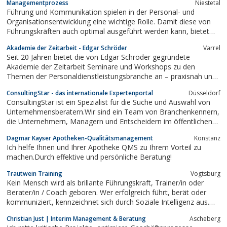
Managementprozess
Niestetal
materials and sales promotion tools.In our
Führung und Kommunikation spielen in der Personal- und
personnel pool we have access to several
Organisationsentwicklung eine wichtige Rolle. Damit diese von
hundred sales...
Führungskräften auch optimal ausgeführt werden kann, bietet
das Team von com-muni individuelle Beratung und Seminare in
Akademie der Zeitarbeit - Edgar Schröder
Varrel
diesen Bereichen und legt seinen Fokus speziell auf
Seit 20 Jahren bietet die von Edgar Schröder gegründete
Führungsverhalten und verschiedenen...
Akademie der Zeitarbeit Seminare und Workshops zu den
Themen der Personaldienstleistungsbranche an – praxisnah und
auf die Bedürfnisse der Teilnehmer zugeschnitten.
ConsultingStar - das internationale Expertenportal
Düsseldorf
ConsultingStar ist ein Spezialist für die Suche und Auswahl von
Unternehmensberatern.Wir sind ein Team von Branchenkennern,
die Unternehmern, Managern und Entscheidern im öffentlichen
Dienst helfen, den richtigen Dienstleister zu finden.Wir sind META
Dagmar Kayser Apotheken-Qualitätsmanagement
Konstanz
CONSULTANTS.Das heißt: Wir begleiten Beratungsprojekte,...
Ich helfe Ihnen und Ihrer Apotheke QMS zu Ihrem Vorteil zu
machen.Durch effektive und persönliche Beratung!
Trautwein Training
Vogtsburg
Kein Mensch wird als brillante Führungskraft, Trainer/in oder
Berater/in / Coach geboren. Wer erfolgreich führt, berät oder
kommuniziert, kennzeichnet sich durch Soziale Intelligenz aus.
Um ein Höchstmaß an Sozialer Intelligenz zu erreichen, trainiert
Christian Just | Interim Management & Beratung
Ascheberg
TrautweinTraining gezielt die aufgabenspezifisch notwendigen