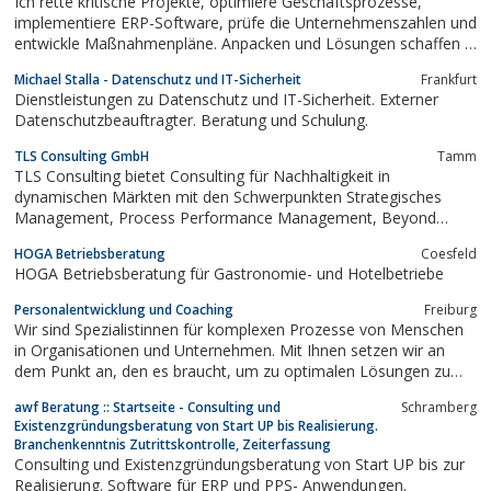
Ich rette kritische Projekte, optimiere Geschäftsprozesse,
Kompetenzen.
implementiere ERP-Software, prüfe die Unternehmenszahlen und
entwickle Maßnahmenpläne. Anpacken und Lösungen schaffen –
ich mache den Unterschied, Sie profitieren
Michael Stalla - Datenschutz und IT-Sicherheit
Frankfurt
nachhaltig!Projektaufträge effizient organisierenERP- und
Dienstleistungen zu Datenschutz und IT-Sicherheit. Externer
Dokument-Management-Systeme einführen...
Datenschutzbeauftragter. Beratung und Schulung.
TLS Consulting GmbH
Tamm
TLS Consulting bietet Consulting für Nachhaltigkeit in
dynamischen Märkten mit den Schwerpunkten Strategisches
Management, Process Performance Management, Beyond
Budgeting, Dynamic Intelligence, internationales
HOGA Betriebsberatung
Coesfeld
Projektmanagement und Management auf Zeit
HOGA Betriebsberatung für Gastronomie- und Hotelbetriebe
Personalentwicklung und Coaching
Freiburg
Wir sind Spezialistinnen für komplexen Prozesse von Menschen
in Organisationen und Unternehmen. Mit Ihnen setzen wir an
dem Punkt an, den es braucht, um zu optimalen Lösungen zu
gelangen. Unsere größte Leidenschaft ist es,
awf Beratung :: Startseite - Consulting und
Schramberg
Veränderungsprozesse in Unternehmen und Organisationen
Existenzgründungsberatung von Start UP bis Realisierung.
professionell und mit einer Prise Humor zu begleiten.
Branchenkenntnis Zutrittskontrolle, Zeiterfassung
Consulting und Existenzgründungsberatung von Start UP bis zur
Realisierung. Software für ERP und PPS- Anwendungen.