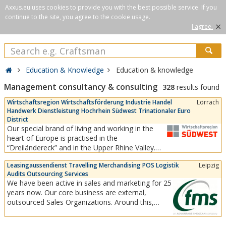
Axxus.eu uses cookies to provide you with the best possible service. If you
continue to the site, you agree to the cookie usage.
×
I agree.
Education & Knowledge
Education & knowledge
Management consultancy & consulting
328
results found
Wirtschaftsregion Wirtschaftsförderung Industrie Handel
Lörrach
Handwerk Dienstleistung Hochrhein Südwest Trinationaler Euro
District
Our special brand of living and working in the
heart of Europe is practised in the
“Dreiländereck” and in the Upper Rhine Valley.
This southwest economic region
Leasingaussendienst Travelling Merchandising POS Logistik
Leipzig
(“Wirtschaftsregion Südwest”) is directly linked
Audits Outsourcing Services
to the Swiss market and to Alsace in France. It is
We have been active in sales and marketing for 25
a region with a high quality of life, short
years now. Our core business are external,
distances to two...
outsourced Sales Organizations. Around this,
other services for the POS we have established,
including a modern POS logistics for advertising