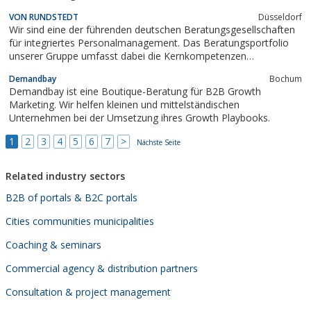
Nachfolge zu regeln oder Sie bei der Personaladministration mit
VON RUNDSTEDT
Düsseldorf
effektiven und wirtschaftlichen Methoden zu unterstützen - das
Wir sind eine der führenden deutschen Beratungsgesellschaften
Team von I.e.P. ist Ihr erfahrener...
für integriertes Personalmanagement. Das Beratungsportfolio
unserer Gruppe umfasst dabei die Kernkompetenzen
Recruitment, Development und Outplacement. In diesen
Demandbay
Bochum
Bereichen - in denen wir über eine außerordentlich hohe
Demandbay ist eine Boutique-Beratung für B2B Growth
Kompetenz verfügen - unterstützen wir Unternehmen...
Marketing. Wir helfen kleinen und mittelständischen
Unternehmen bei der Umsetzung ihres Growth Playbooks.
1
2
3
4
5
6
7
>
Nächste Seite
Related industry sectors
B2B of portals & B2C portals
Cities communities municipalities
Coaching & seminars
Commercial agency & distribution partners
Consultation & project management