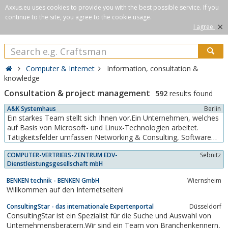
Axxus.eu uses cookies to provide you with the best possible service. If you
continue to the site, you agree to the cookie usage.
×
I agree.
Computer & Internet
Information, consultation &
knowledge
Consultation & project management
592
results found
A&K Systemhaus
Berlin
Ein starkes Team stellt sich Ihnen vor.Ein Unternehmen, welches
auf Basis von Microsoft- und Linux-Technologien arbeitet.
Tätigkeitsfelder umfassen Networking & Consulting, Software
Hardware, Developing und Marketing & Sales. Zielstellung der
COMPUTER-VERTRIEBS-ZENTRUM EDV-
Sebnitz
täglichen Arbeit ist der Aufbau und die Pflege einer zuverlässigen
Dienstleistungsgesellschaft mbH
und...
BENKEN technik - BENKEN GmbH
Wiernsheim
Willkommen auf den Internetseiten!
ConsultingStar - das internationale Expertenportal
Düsseldorf
ConsultingStar ist ein Spezialist für die Suche und Auswahl von
Unternehmensberatern.Wir sind ein Team von Branchenkennern,