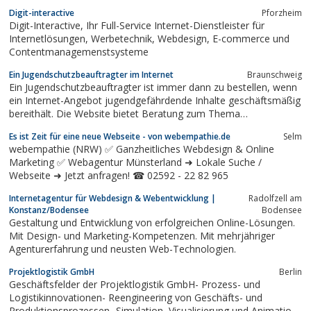
Laptop, PC und vieles mehr. Sie können bei uns auch Neugeräte
Digit-interactive
Pforzheim
erwerben. Kundenzufriedenheit steht bei uns an oberster Stelle.
Digit-Interactive, Ihr Full-Service Internet-Dienstleister für
Internetlösungen, Werbetechnik, Webdesign, E-commerce und
Contentmanagemenstsysteme
Ein Jugendschutzbeauftragter im Internet
Braunschweig
Ein Jugendschutzbeauftragter ist immer dann zu bestellen, wenn
ein Internet-Angebot jugendgefährdende Inhalte geschäftsmäßig
bereithält. Die Website bietet Beratung zum Thema
Jugendschutz. Für einen monatlichen Pauschalpreis kann ein
Es ist Zeit für eine neue Webseite - von webempathie.de
Selm
Jugendschutzbeauftragter gestellt werden.
webempathie (NRW) ✅ Ganzheitliches Webdesign & Online
Marketing ✅ Webagentur Münsterland ➜ Lokale Suche /
Webseite ➜ Jetzt anfragen! ☎ 02592 - 22 82 965
Internetagentur für Webdesign & Webentwicklung |
Radolfzell am
Konstanz/Bodensee
Bodensee
Gestaltung und Entwicklung von erfolgreichen Online-Lösungen.
Mit Design- und Marketing-Kompetenzen. Mit mehrjähriger
Agenturerfahrung und neusten Web-Technologien.
Projektlogistik GmbH
Berlin
Geschäftsfelder der Projektlogistik GmbH- Prozess- und
Logistikinnovationen- Reengineering von Geschäfts- und
Produktionsprozessen- Simulation, Visualisierung und Animation