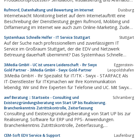
von Logistikprozessen- Flughafenlogistik
Rufmord, Datenhaltung und Bewertung im Internet
Duisburg
Internetwacht Monitoring bietet auf dem Internetauftritt eine
Beschreibung der Dienstleistung gegen Rufmord, Mobbing und
Diffamierung im Internet wie auch zum Online-Marketing. Zudem
wird die Tätigkeit eines zertifizierten AdWords-Spezialisten am
Systemhaus Schnelle Helfer - IT Service Stuttgart
Stuttgart
Beispiel einer GmbH beschrieben. Es finden sich übedies zuletzt
Auf der Suche nach professionellem und zuverlässigem IT
Tipps zum Umgang mit...
Service im Großraum Stuttgart, der die EDV und Netzwerk
Betreuung dauerhaft übernimmt? Das Systemhaus Schnelle
Helfer betreut kleine und mittelständische Betriebe und bietet
3iMedia GmbH - UC ist unsere Leidenschaft - Ihr Swyx
Eggenstein-
EDV Planung, Beratung und Service in allen Fragen von IT
Gold Partner - 3iMedia GmbH - Swyx Gold-Partner
Leopoldshafen
Consulting, zu EDV und Netzwerk. Bei einem...
3iMedia GmbH - Ihr Spezialist für IT/TK - Swyx - STARFACE Als
IT-Dienstleister für ITK)machen wir Ihre Kommunikation
lebendig. Wir sind Ihre Experten für Telefonie und UC. Mit Swyx
und STARFACE ist Ihre Telefonanlage für die Zukunft mit ALL-IP
awf Beratung :: Startseite - Consulting und
Schramberg
gesichert.
Existenzgründungsberatung von Start UP bis Realisierung.
Branchenkenntnis Zutrittskontrolle, Zeiterfassung
Consulting und Existenzgründungsberatung von Start UP bis zur
Realisierung. Software für ERP und PPS- Anwendungen.
Branchenkenntnis Zutrittskontrolle, Zeiterfassung,
Betriebsdatenerfassung , Maschinendatenerfassung
CEM-Soft EDV Service & Support
Laufenburg