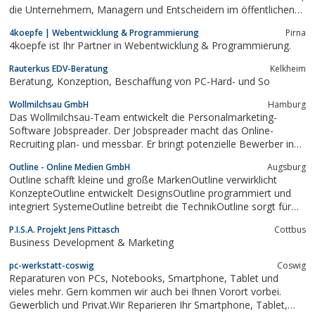
die Unternehmern, Managern und Entscheidern im öffentlichen
Dienst helfen, den richtigen Dienstleister zu finden.Wir sind META
4koepfe | Webentwicklung & Programmierung
Pirna
CONSULTANTS.Das heißt: Wir begleiten Beratungsprojekte,...
4koepfe ist Ihr Partner in Webentwicklung & Programmierung.
Rauterkus EDV-Beratung
Kelkheim
Beratung, Konzeption, Beschaffung von PC-Hard- und So
Wollmilchsau GmbH
Hamburg
Das Wollmilchsau-Team entwickelt die Personalmarketing-
Software Jobspreader. Der Jobspreader macht das Online-
Recruiting plan- und messbar. Er bringt potenzielle Bewerber in
einer vorher festgelegten Menge direkt auf Ihre Karriereseite und
Outline - Online Medien GmbH
Augsburg
Ihre Arbeitgebermarke überall ins Web. Dazu verbreitet er Ihre
Outline schafft kleine und große MarkenOutline verwirklicht
Stellenanzeigen automatisch in...
KonzepteOutline entwickelt DesignsOutline programmiert und
integriert SystemeOutline betreibt die TechnikOutline sorgt für
BekanntheitSeit der Gründung 1996 ist Internet unser
P.I.S.A. Projekt Jens Pittasch
Cottbus
Kerngeschäft. Ob Sie einen Dienstleister für "alles aus einer
Business Development & Marketing
Hand"...
pc-werkstatt-coswig
Coswig
Reparaturen von PCs, Notebooks, Smartphone, Tablet und
vieles mehr. Gern kommen wir auch bei Ihnen Vorort vorbei.
Gewerblich und Privat.Wir Reparieren Ihr Smartphone, Tablet,