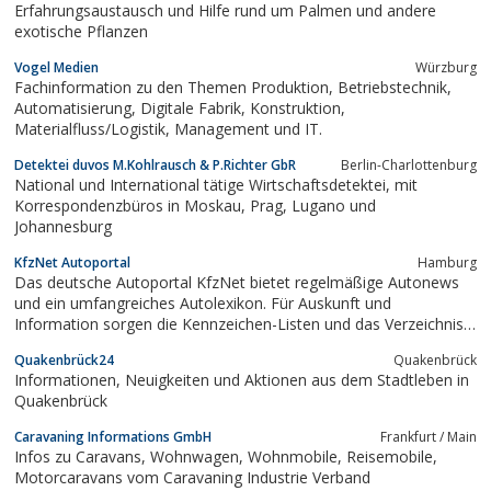
Erfahrungsaustausch und Hilfe rund um Palmen und andere
exotische Pflanzen
Vogel Medien
Würzburg
Fachinformation zu den Themen Produktion, Betriebstechnik,
Automatisierung, Digitale Fabrik, Konstruktion,
Materialfluss/Logistik, Management und IT.
Detektei duvos M.Kohlrausch & P.Richter GbR
Berlin-Charlottenburg
National und International tätige Wirtschaftsdetektei, mit
Korrespondenzbüros in Moskau, Prag, Lugano und
Johannesburg
KfzNet Autoportal
Hamburg
Das deutsche Autoportal KfzNet bietet regelmäßige Autonews
und ein umfangreiches Autolexikon. Für Auskunft und
Information sorgen die Kennzeichen-Listen und das Verzeichnis
der Zulassungsstellen. Dazu gibt es über 400 Bildergalerien, viele
Quakenbrück24
Quakenbrück
lustige Autowitze und Memes, die für Unterhaltung sorgen. Seit
Informationen, Neuigkeiten und Aktionen aus dem Stadtleben in
mehr als 18 Jahren gehört...
Quakenbrück
Caravaning Informations GmbH
Frankfurt / Main
Infos zu Caravans, Wohnwagen, Wohnmobile, Reisemobile,
Motorcaravans vom Caravaning Industrie Verband