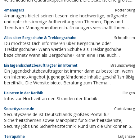
Hilfe, bei Auswahl und Kauf eines funktionstüchtigen
4managers
Rottenburg
Miniflugschraubers.
4managers bietet seinen Lesern eine hochwertige, prägnante
und optisch stimmige Aufbereitung von Themen, Tipps und
Trends im Managementbereich. 4managers verschafft Ihnen
einen Überblick und Einstieg in das jeweilige Thema und bietet
Alles über Bergschuhe & Trekkingschuhe
Schopfheim
Hinweise auf weitergehende Informationen.4managersWellness:
Du möchtest Dich informieren über Bergschuhe oder
Gesundheit für Manager. Ihr...
Trekkingschuhe? Wann werden Schuhe als Trekkingschuhe
bezeichnet? Wann als Bergschuhe? Kann eine Frau auch
Herrenschuhe tragen, wenn sie passen? Und umgekehrt? Worauf
Ein Jugendschutzbeauftragter im Internet
Braunschweig
ist beim Kauf von Kinderschuhen zu achten?Du suchst die
Ein Jugendschutzbeauftragter ist immer dann zu bestellen, wenn
Antwort auf eine dieser Fragen? Wir haben sie für Dich!...
ein Internet-Angebot jugendgefährdende Inhalte geschäftsmäßig
bereithält. Die Website bietet Beratung zum Thema
Jugendschutz. Für einen monatlichen Pauschalpreis kann ein
Heiraten in der Karibik
Illingen
Jugendschutzbeauftragter gestellt werden.
Infos zur Hochzeit an den Stränden der Karibik
Securityszene.de
Cadolzburg
Securityszene.de ist Deutschlands größtes Portal für
Sicherheitsthemen sowie Marktplatz für Sicherheitsdienste,
Security Jobs und Sicherheitstechnik. Rund um die Uhr können Sie
sich bei uns über folgende Themen informieren.•
Terrapalme
Lütjensee
Sicherheitsdienste in Ihrer Stadt,• Security Jobs,• Objektschutz,•...