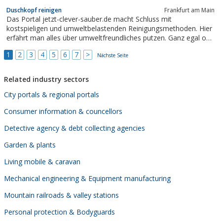
Duschkopf reinigen
Frankfurt am Main
Das Portal jetzt-clever-sauber.de macht Schluss mit
kostspieligen und umweltbelastenden Reinigungsmethoden. Hier
erfährt man alles über umweltfreundliches putzen. Ganz egal ob
es sich um streifenfreies Fenster putzen oder Schimmel
1
2
3
4
5
6
7
>
entfernen handelt.
Nächste Seite
Related industry sectors
City portals & regional portals
Consumer information & councellors
Detective agency & debt collecting agencies
Garden & plants
Living mobile & caravan
Mechanical engineering & Equipment manufacturing
Mountain railroads & valley stations
Personal protection & Bodyguards