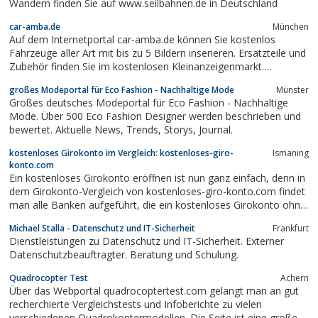
Wandern finden Sie auf www.seilbahnen.de in Deutschland
car-amba.de
München
Auf dem Internetportal car-amba.de können Sie kostenlos
Fahrzeuge aller Art mit bis zu 5 Bildern inserieren. Ersatzteile und
Zubehör finden Sie im kostenlosen Kleinanzeigenmarkt.
Zusätzlich gibt es eine editierte Linkliste mit Regionalsuche für
großes Modeportal für Eco Fashion - Nachhaltige Mode
Münster
alles was sich mit 2, 3 oder 4 Rädern beschäftigt. Das
Großes deutsches Modeportal für Eco Fashion - Nachhaltige
umfangreiche Firmen- u....
Mode. Über 500 Eco Fashion Designer werden beschrieben und
bewertet. Aktuelle News, Trends, Storys, Journal.
kostenloses Girokonto im Vergleich: kostenloses-giro-
Ismaning
konto.com
Ein kostenloses Girokonto eröffnen ist nun ganz einfach, denn in
dem Girokonto-Vergleich von kostenloses-giro-konto.com findet
man alle Banken aufgeführt, die ein kostenloses Girokonto ohne
Bedingungen anbieten. Übersichtlich werden alle Konditionen der
Michael Stalla - Datenschutz und IT-Sicherheit
Frankfurt
Girokonten dargestellt und miteinander in einen direkten
Dienstleistungen zu Datenschutz und IT-Sicherheit. Externer
Vergleich gesetzt....
Datenschutzbeauftragter. Beratung und Schulung.
Quadrocopter Test
Achern
Über das Webportal quadrocoptertest.com gelangt man an gut
recherchierte Vergleichstests und Infoberichte zu vielen
verschiedenen Quadrokoptermodellen. Die Seite ist eine große